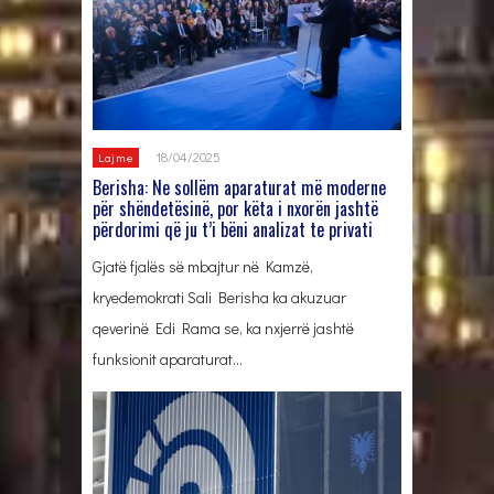
18/04/2025
Lajme
Berisha: Ne sollëm aparaturat më moderne
për shëndetësinë, por këta i nxorën jashtë
përdorimi që ju t’i bëni analizat te privati
Gjatë fjalës së mbajtur në Kamzë,
kryedemokrati Sali Berisha ka akuzuar
qeverinë Edi Rama se, ka nxjerrë jashtë
funksionit aparaturat…