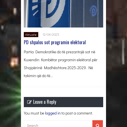
12/04/2025
Aktuale
PD shpalos sot programin elektoral
Partia Demokratike do të prezantojë sot në
Kuvendin Kombëtar programin elektoral për
Shqipërinë Madhështore 2025-2029. Në
takimin që do të…
Leave a Reply
You must be
logged in
to post a comment.