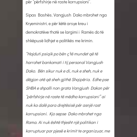
për “përfshirje në raste korrupsioni”.
Sipas Bashës, Vangjush Dako mbrohet nga
Kryeministri, e për këtë arsye kreu i
demokratëve thotë se largimi i Ramës do të
shkëpusë lidhjet e politikës me krimin.
“Hajduti psiqik po bën ç’të mundet që të
harrohet bankomati i tij personal Vangjush
Dako. Bën sikur nuk e di, nuk e sheh, nuk e
dëgjon atë që sheh gjithë Shqipëria. Edhe pse
SHBA e shpalli non grata Vangjush Dakon për
“përfshirje në raste të mëdha korrupsioni” ai
nuk ka dalë para drejtësisë për asnjë rast
korrupsioni. Kjo sepse Dako mbrohet nga
Rama. Ai nuk është thjesht një politikan i
korruptuar por pjesë e krimit te organizuar, me