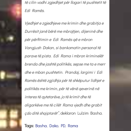
të cilin vodhi zgjedhjet për llogari të pushtetit të
Edi Ramës.
Vjedhjet e zgjedhjeve me krimin dhe grabitja e
Durrësit janë bërë me mbrojtjen, dijeninë dhe
për përfitimin e Edi Ramës që e mbron
Vangjush Dakon, si bankomatin personal të
parave të pista. Edi Rama i mbron kriminelët
brenda dhe jashtë politikës, sepse me ta e merr
dhe e mban pushtetin. Prandaj, largimi i Edi
Ramës është zgjidhja për të shkëputur lidhjet e
politikës me krimin, për të vënë qeverinë në
interes të qytetarëve, jo të krimit dhe të
oligarkëve me të cilët Rama vjedh dhe grabit
çdo ditë shqiptarët”
, deklaron Lulzim Basha.
Tags:
Basha
,
Dako
,
PD
,
Rama