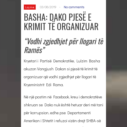
03/08/2019
-
No comments
Lajme
BASHA: DAKO PJESË E
KRIMIT TË ORGANIZUAR
“Vodhi zgjedhjet për llogari të
Ramës”
Kryetari i Partisë Demokratike, Lulzim Basha
akuzon Vangjush Dakon si pjesë të krimit të
organizuar që vodhi zgjedhjet për llogari të
Kryeministrit Edi Rama.
Në një postim në Facebook, kreu i demokratëve
shkruan se Dako nuk është hetuar deri më tani
për korrupsion, edhe pse Departamenti
Amerikan i Shtetit i refuzoi vizën drejt SHBA-së