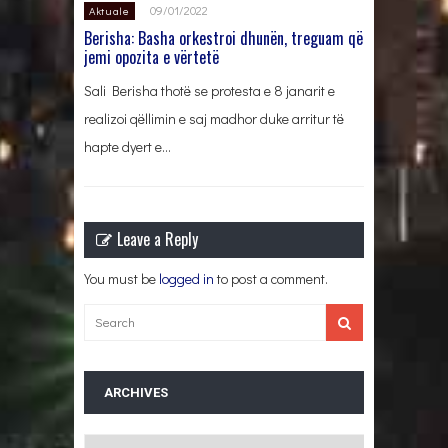
09/01/2022
Aktuale
Berisha: Basha orkestroi dhunën, treguam që
jemi opozita e vërtetë
Sali Berisha thotë se protesta e 8 janarit e
realizoi qëllimin e saj madhor duke arritur të
hapte dyert e…
Leave a Reply
You must be
logged in
to post a comment.
ARCHIVES
Archives