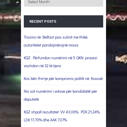
RECENT POSTS
Trazira në Belfast pas sulmit me thikë,
autoritetet paralajmërojnë masa
KQZ: Përfundon numërimi në 5 QKN, procesi
vazhdon në 32 të tjera
Kos bën thirrje për kompromis politik në Kosovë
Nis sot numërimi i votave për kandidatët për
deputetë
KQZ shpall rezultatet: VV 43,06%, PDK 21,24%,
LDK 17,70% dhe AAK 7,07%