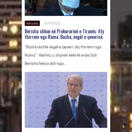
13/01/2022
Aktuale
Berisha shkon në Prokurorinë e Tiranës: Aty
thirrem nga Rama. Basha, vegël e qeverisë
“Basha është vegël e qeveri, aty thirrem nga
Rama”. Kështu u shpreh këtë të enjte Sali
Berisha teksa doli nga…