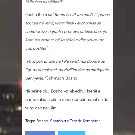
të lirohen menjëherë”.
Basha thotë se “
Rama është varrmihësi i paqes
sociale në vend, varrmihësi i ekonomisë së
shqiptarëve, hajduti i pronave publike dhe një
kriminel ordiner që ka shkelur dhe uzurpuar
çdo pushtet”.
“
Pa shporrur atë, në këtë vend nuk do ketë as
ligj, as demokraci, as zhvillim dhe as mirëqenie
për njerëzit”
, shkruan Basha.
Në selinë blu, Basha ka mbledhur krerët e
partive aleate për të vendosur për hapat që do
të ndiqen në vijim.
Tags:
Basha
,
Shembja e Teatrit Kombëtar