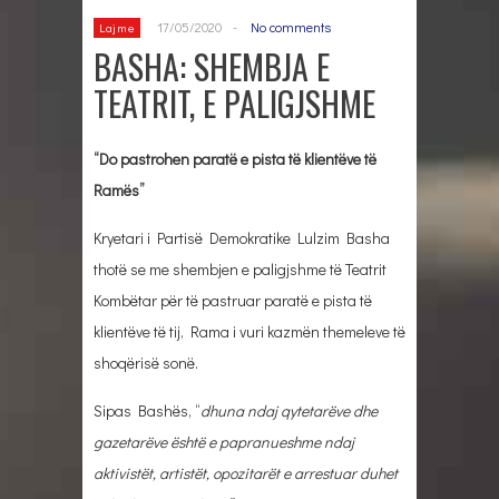
17/05/2020
-
No comments
Lajme
BASHA: SHEMBJA E
TEATRIT, E PALIGJSHME
“Do pastrohen paratë e pista të klientëve të
Ramës”
Kryetari i Partisë Demokratike Lulzim Basha
thotë se me shembjen e paligjshme të Teatrit
Kombëtar për të pastruar paratë e pista të
klientëve të tij, Rama i vuri kazmën themeleve të
shoqërisë sonë.
Sipas Bashës, “
dhuna ndaj qytetarëve dhe
gazetarëve është e papranueshme ndaj
aktivistët, artistët, opozitarët e arrestuar duhet