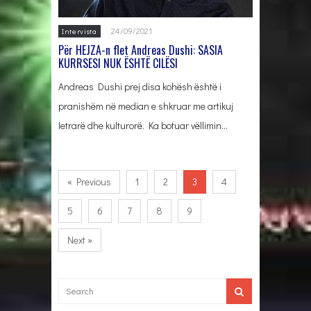
24/09/2021
Intervista
Për HEJZA-n flet Andreas Dushi: SASIA
KURRSESI NUK ËSHTË CILËSI
Andreas Dushi prej disa kohësh është i
pranishëm në median e shkruar me artikuj
letrarë dhe kulturorë. Ka botuar vëllimin…
« Previous
1
2
3
4
5
6
7
8
9
Next »