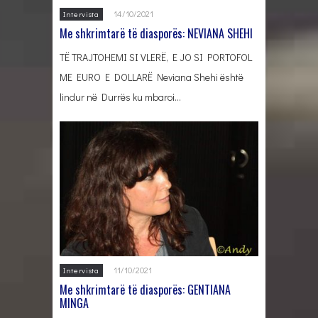
14/10/2021
Intervista
Me shkrimtarë të diasporës: NEVIANA SHEHI
TË TRAJTOHEMI SI VLERË, E JO SI PORTOFOL
ME EURO E DOLLARË Neviana Shehi është
lindur në Durrës ku mbaroi…
11/10/2021
Intervista
Me shkrimtarë të diasporës: GENTIANA
MINGA