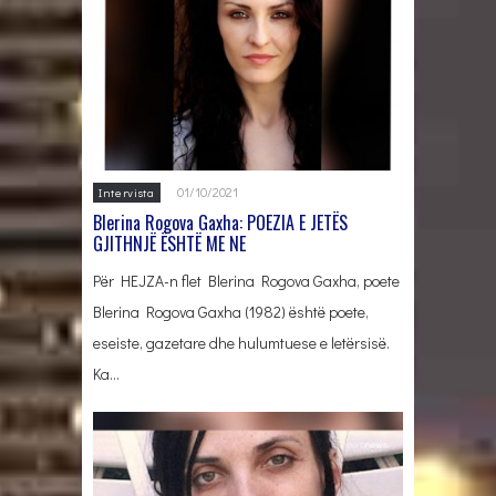
01/10/2021
Intervista
Blerina Rogova Gaxha: POEZIA E JETËS
GJITHNJË ËSHTË ME NE
Për HEJZA-n flet Blerina Rogova Gaxha, poete
Blerina Rogova Gaxha (1982) është poete,
eseiste, gazetare dhe hulumtuese e letërsisë.
Ka…