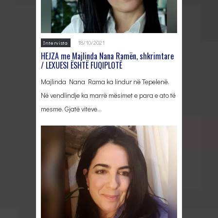
18/10/2021
Intervista
HEJZA me Majlinda Nana Ramën, shkrimtare
/ LEXUESI ËSHTË FUQIPLOTË
Majlinda Nana Rama ka lindur në Tepelenë.
Në vendlindje ka marrë mësimet e para e ato të
mesme. Gjatë viteve…