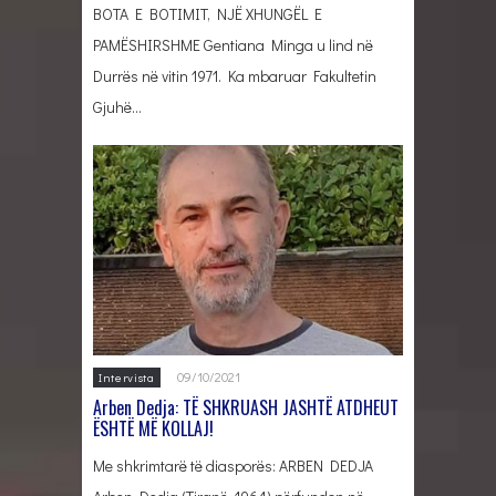
BOTA E BOTIMIT, NJË XHUNGËL E
PAMËSHIRSHME Gentiana Minga u lind në
Durrës në vitin 1971. Ka mbaruar Fakultetin
Gjuhë…
09/10/2021
Intervista
Arben Dedja: TË SHKRUASH JASHTË ATDHEUT
ËSHTË MË KOLLAJ!
Me shkrimtarë të diasporës: ARBEN DEDJA