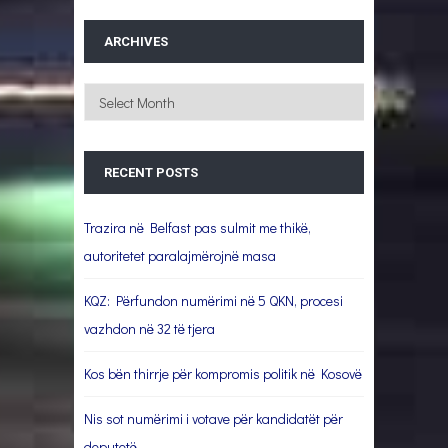
ARCHIVES
Archives
RECENT POSTS
Trazira në Belfast pas sulmit me thikë,
autoritetet paralajmërojnë masa
KQZ: Përfundon numërimi në 5 QKN, procesi
vazhdon në 32 të tjera
Kos bën thirrje për kompromis politik në Kosovë
Nis sot numërimi i votave për kandidatët për
deputetë