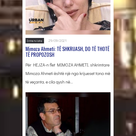
29/09/2021
Intervista
Mimoza Ahmeti: TË SHKRUASH, DO TË THOTË
TË PROPOZOSH
Për HEJZA-n flet MIMOZA AHMETI, shkrimtare
Mimoza Ahmeti është një nga krijueset tona më
të veçanta, e cila qysh në…