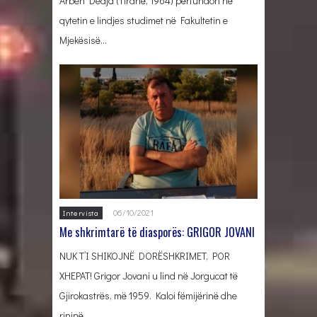
Arben Dedja (Tiranë, 1964) përfundon në
qytetin e lindjes studimet në Fakultetin e
Mjekësisë…
06/10/2021
Intervista
Me shkrimtarë të diasporës: GRIGOR JOVANI
NUK T’I SHIKOJNË DORËSHKRIMET, POR
XHEPAT! Grigor Jovani u lind në Jorgucat të
Gjirokastrës, më 1959. Kaloi fëmijërinë dhe
rininë…