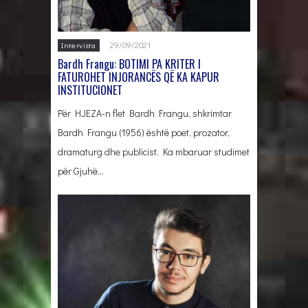
29/09/2021
Intervista
Bardh Frangu: BOTIMI PA KRITER I
FATUROHET INJORANCËS QË KA KAPUR
INSTITUCIONET
Për HJEZA-n flet Bardh Frangu, shkrimtar
Bardh Frangu (1956) është poet, prozator,
dramaturg dhe publicist. Ka mbaruar studimet
për Gjuhë…