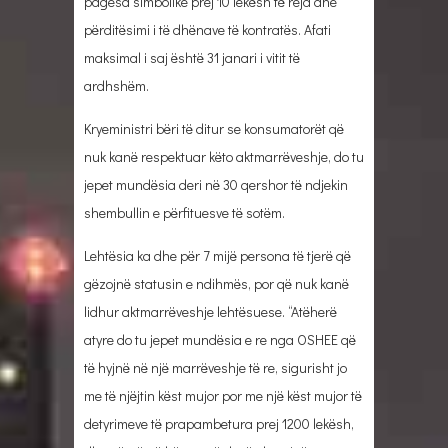
pagesa simbolike prej 10 lekësh të reja dhe
përditësimi i të dhënave të kontratës. Afati
maksimal i saj është 31 janari i vitit të
ardhshëm.
Kryeministri bëri të ditur se konsumatorët që
nuk kanë respektuar këto aktmarrëveshje, do tu
jepet mundësia deri në 30 qershor të ndjekin
shembullin e përfituesve të sotëm.
Lehtësia ka dhe për 7 mijë persona të tjerë që
gëzojnë statusin e ndihmës, por që nuk kanë
lidhur aktmarrëveshje lehtësuese. “Atëherë
atyre do tu jepet mundësia e re nga OSHEE që
të hyjnë në një marrëveshje të re, sigurisht jo
me të njëjtin këst mujor por me një këst mujor të
detyrimeve të prapambetura prej 1200 lekësh,