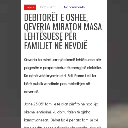
02/12/2015
-
No comments
Lajme
DEBITORËT E OSHEE,
QEVERIA MIRATON MASA
LEHTËSUESE PËR
FAMILJET NË NEVOJË
Qeveria ka miratuar një skemë lehtësuese për
pagesën e prapambetur të energjisë elektrike.
Ka qënë vetë kryeministri Edi Rama i cili ka
bërë publik vendimin pas mbledhjes së
qeverisë.
Janë 25.051 familje të cilat përfitojnë nga kjo
skemë lehtësimi, ku do t’u falen të gjitha
kamatvonesat. Bëhet fjalë për ato familje që
janë përfituese të ndihmës ekonomike, dhe që