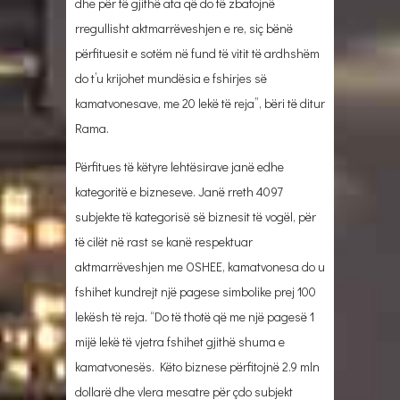
dhe për të gjithë ata që do të zbatojnë
rregullisht aktmarrëveshjen e re, siç bënë
përfituesit e sotëm në fund të vitit të ardhshëm
do t’u krijohet mundësia e fshirjes së
kamatvonesave, me 20 lekë të reja”, bëri të ditur
Rama.
Përfitues të këtyre lehtësirave janë edhe
kategoritë e bizneseve. Janë rreth 4097
subjekte të kategorisë së biznesit të vogël, për
të cilët në rast se kanë respektuar
aktmarrëveshjen me OSHEE, kamatvonesa do u
fshihet kundrejt një pagese simbolike prej 100
lekësh të reja. “Do të thotë që me një pagesë 1
mijë lekë të vjetra fshihet gjithë shuma e
kamatvonesës. Këto biznese përfitojnë 2.9 mln
dollarë dhe vlera mesatre për çdo subjekt