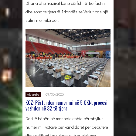
Dhuna dhe trazirat kanë përfshirë Belfastin
dhe zona të tjera të Irlandës së Veriut pas një
sulmi me thikë që…
09/06/2026
Aktuale
KQZ: Përfundon numërimi në 5 QKN, procesi
vazhdon në 32 të tjera
Deri të hënën në mesnatë është përmbyllur
numërimi i votave për kandidatët për deputetë
dhe verifikimi i rezultateve të subjekteve…