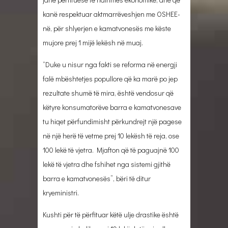
kanë respektuar aktmarrëveshjen me OSHEE-
në, për shlyerjen e kamatvonesës me këste
mujore prej 1 mijë lekësh në muaj.
“Duke u nisur nga fakti se reforma në energji
falë mbështetjes popullore që ka marë po jep
rezultate shumë të mira, është vendosur që
këtyre konsumatorëve barra e kamatvonesave
tu hiqet përfundimisht përkundrejt një pagese
në një herë të vetme prej 10 lekësh të reja, ose
100 lekë të vjetra. Mjafton që të paguajnë 100
lekë të vjetra dhe fshihet nga sistemi gjithë
barra e kamatvonesës”, bëri të ditur
kryeministri.
Kushti për të përfituar këtë ulje drastike është