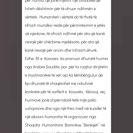
për hurma, që janë thjesht një simbolikë që
fsheh dështimin për të ofruar ndihmën e
vërtetë. Humaniteti i vërtetë do të thotë të
ofrosh mundësi reale për përmirësimin e jetës
së njerëzve, të ofrosh ndihmë për ata që kanë
nevojë për shërbime mjekësore, për ata që
kanë nevojë për arsim dhe infrastrukturë.
Edhe BI e Kosoves, ka pranuar dhuratë hurma
nga Arabia Saudite, por, për ta ruajtur dinjitetin
e myslimanëve të vet, ajo ka këmbëngulur që
kjo dhuratë të shoqërohet me ndiuhmë
konkrete për të varfërit e Kosovës. Kësisoj, veç
hurmave janë shpërndarë tetë mijë pako
ushqimore dhe nga një thes miell në kuadër të
një aksioni humanitar të organizuar nga
Shoqata Humanitare Bamirëse “Bereqeti” në