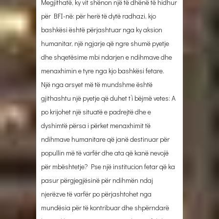
Megjithatë, ky vit shënon një të dhënë të hidhur
për BFI-në: për herë të dytë radhazi, kjo
bashkësi është përjashtuar nga ky aksion
humanitar, një ngjarje që ngre shumë pyetje
dhe shqetësime mbi ndarjen e ndihmave dhe
menaxhimin e tyre nga kjo bashkësi fetare.
Një nga arsyet më të mundshme është
gjithashtu një pyetje që duhet t’i bëjmë vetes: A
po krijohet një situatë e padrejtë dhe e
dyshimtë përsa i përket menaxhimit të
ndihmave humanitare që janë destinuar për
popullin më të varfër dhe ata që kanë nevojë
për mbështetje? Pse një institucion fetar që ka
pasur përgjegjësinë për ndihmën ndaj
njerëzve të varfër po përjashtohet nga
mundësia për të kontribuar dhe shpërndarë