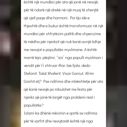
është një mundësi për ata që janë në nevojë,
për të ndarë një drekë në një muaj të shenjtë
që sjell paqe dhe harmoni. Por kjo ide e
thjeshtë dhe e bukur është transformuar në një
mundësi për shfrytëzim politik dhe shpenzime
të mëdha për njerëzit që nuk kanë asnjë lidhje
me nevojat e popullatës myslimane. A është
marrë leja, pëqlimi, “iza” nga populli mysliman i
vendit për t’i shtruar iftar, bie fjala, dedo
Stefanit, Talat Xhaferit, Visar Ganiut, Afrim
Gashit etj? Pse ndihma dhe mbështetje për ata
që kanë nevojë po mbulohet me festa për
njerëz që janë të largët nga problemi real i
popullatës?
Islami ka dhënë mësimin e qartë se ndihma
për të varfrit dhe nevojtarët është një nga