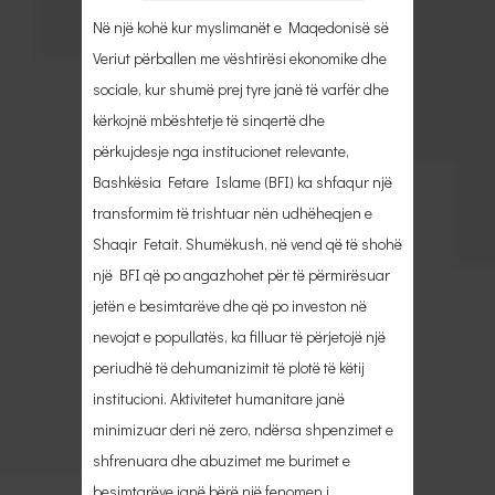
Në një kohë kur myslimanët e Maqedonisë së
Veriut përballen me vështirësi ekonomike dhe
sociale, kur shumë prej tyre janë të varfër dhe
kërkojnë mbështetje të sinqertë dhe
përkujdesje nga institucionet relevante,
Bashkësia Fetare Islame (BFI) ka shfaqur një
transformim të trishtuar nën udhëheqjen e
Shaqir Fetait. Shumëkush, në vend që të shohë
një BFI që po angazhohet për të përmirësuar
jetën e besimtarëve dhe që po investon në
nevojat e popullatës, ka filluar të përjetojë një
periudhë të dehumanizimit të plotë të këtij
institucioni. Aktivitetet humanitare janë
minimizuar deri në zero, ndërsa shpenzimet e
shfrenuara dhe abuzimet me burimet e
besimtarëve janë bërë një fenomen i