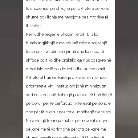
të shoqërisë, po shkojnë për aktivitete që kanë
shumë pak lidhje me nevojat e besimtarëve të
thjeshtë.
Nën udhëheqjen e Shaqir Fetait, BFI ka
humbur gjithnjë e më shumë rolin e saj si një
forcë pozitive për shoqërinë dhe ka nisur të
shfaqë politika dhe praktika që nuk pasqyrojnë
vlerat islame të solidaritetit dhe humanizmit.
Aktivitetet humanitare që dikur ishin një ndër
prioritetet e këtij institucioni janë minimizuar
deri në zero, ndërkohë që pozita e BFI-së është
përdorur për të përforcuar interesat personale
dhe për të ruajtur pozitat e udhëheqësve të saj.
Në vend që të angazhohet për nevojat e atyre
që janë më të varfrit dhe për ata që kanë më
shumë nevojë për mbështetje, BFI-ja është