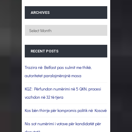
ARCHIVES
Archives
RECENT POSTS
Trazira në Belfast pas sulmit me thikë,
autoritetet paralajmërojnë masa
KQZ: Përfundon numërimi në 5 QKN, procesi
vazhdon në 32 të tjera
Kos bën thirrje për kompromis politik në Kosovë
Nis sot numërimi i votave për kandidatët për
deputetë