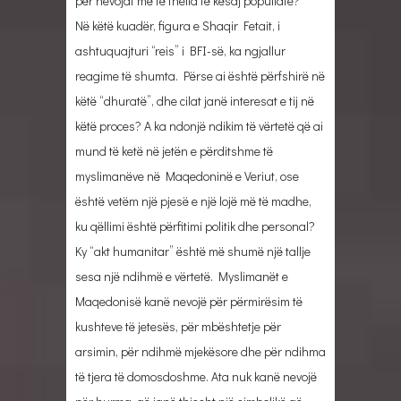
për nevojat më të thella të kësaj popullate?
Në këtë kuadër, figura e Shaqir Fetait, i
ashtuquajturi “reis” i BFI-së, ka ngjallur
reagime të shumta. Përse ai është përfshirë në
këtë “dhuratë”, dhe cilat janë interesat e tij në
këtë proces? A ka ndonjë ndikim të vërtetë që ai
mund të ketë në jetën e përditshme të
myslimanëve në Maqedoninë e Veriut, ose
është vetëm një pjesë e një lojë më të madhe,
ku qëllimi është përfitimi politik dhe personal?
Ky “akt humanitar” është më shumë një tallje
sesa një ndihmë e vërtetë. Myslimanët e
Maqedonisë kanë nevojë për përmirësim të
kushteve të jetesës, për mbështetje për
arsimin, për ndihmë mjekësore dhe për ndihma
të tjera të domosdoshme. Ata nuk kanë nevojë