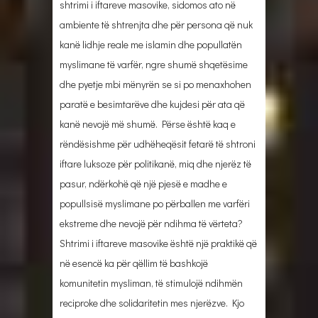
shtrimi i iftareve masovike, sidomos ato në
ambiente të shtrenjta dhe për persona që nuk
kanë lidhje reale me islamin dhe popullatën
myslimane të varfër, ngre shumë shqetësime
dhe pyetje mbi mënyrën se si po menaxhohen
paratë e besimtarëve dhe kujdesi për ata që
kanë nevojë më shumë. Përse është kaq e
rëndësishme për udhëheqësit fetarë të shtroni
iftare luksoze për politikanë, miq dhe njerëz të
pasur, ndërkohë që një pjesë e madhe e
popullsisë myslimane po përballen me varfëri
ekstreme dhe nevojë për ndihma të vërteta?
Shtrimi i iftareve masovike është një praktikë që
në esencë ka për qëllim të bashkojë
komunitetin mysliman, të stimulojë ndihmën
reciproke dhe solidaritetin mes njerëzve. Kjo