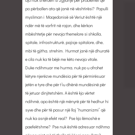
ajo nuk shërben si zgjidhje për problemet që
po përballen ata që janë në vështirësi? Populli
mysliman i Maqedonisë së Veriut është një
ndër më të varfrit në rajon, dhe kërkon
mbështetje për nevoja themelore si shkolla,
spitale, infrastrukturë, pajisje spitalore, dhe,
mbi të gjitha, strehim. Hurmat janë një dhuratë
e cila nuk ka të bëjë me këto nevoja vitale.
Duke ndihmuar me hurma, nuk po u ofrohet
këtyre njerëzve mundësia për të përmirësuar
jetën e tyre dhe për t’iu dhënë mundësinë për
të jetuar dinjitetshëm. A është kjo vërtet
ndihmë, apo është një mënyrë për të hedhur hi
syve dhe për të pasur një lloj “humanizmi” që
nuk ka asnjë efekt real? Pse kjo lëmoshë e
paefektshme? Pse nuk është adresuar ndihma