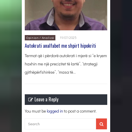
11/07/2025
Opinion / Analizë
Autokrati analfabet me shpirt hipokriti
Termat që i përdorë autokrati i mjerë si “e kryem
haxhin me një precizitet të lartë”, “strategji
gjithëpërfshirëse”, “masa të…
Leave a Reply
You must be
logged in
to post a comment.