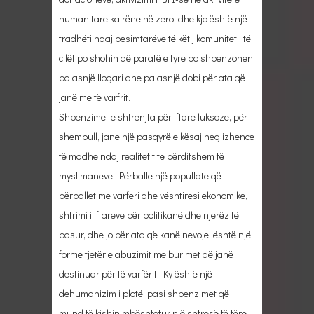
humanitare ka rënë në zero, dhe kjo është një
tradhëti ndaj besimtarëve të këtij komuniteti, të
cilët po shohin që paratë e tyre po shpenzohen
pa asnjë llogari dhe pa asnjë dobi për ata që
janë më të varfrit.
Shpenzimet e shtrenjta për iftare luksoze, për
shembull, janë një pasqyrë e kësaj neglizhence
të madhe ndaj realitetit të përditshëm të
myslimanëve. Përballë një popullate që
përballet me varfëri dhe vështirësi ekonomike,
shtrimi i iftareve për politikanë dhe njerëz të
pasur, dhe jo për ata që kanë nevojë, është një
formë tjetër e abuzimit me burimet që janë
destinuar për të varfërit. Ky është një
dehumanizim i plotë, pasi shpenzimet që
mund të kishin mbështetur një shtresë të tërë