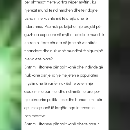
për shtresat më të varfra nëpër myftini, ku
njerëzit mund të ndihmohen dhe të ndajnë
ushqim në kushte më të drejta dhe të
ndershme. Pse nuk po krijohet një projekt për
guzhina popullore në myftini, që do të mund të
shtronin iftare për ata që janë në vështirësi
financiare dhe nuk kanë mundësi të sigurojnë
një vakt të plotë?
Shtrimi i iftareve për politikanë dhe individë që
nuk kanë asnjë lidhje me jetën e popullatës
myslimane të varfër nuk është vetëm një
abuzim me burimet dhe ndihmën fetare, por
një përdorim politik i fesë dhe humanizmit për
qëllime që janë të largëta nga interesat e
besimtarëve.
Shtrimi i iftareve për politikanë dhe të pasur