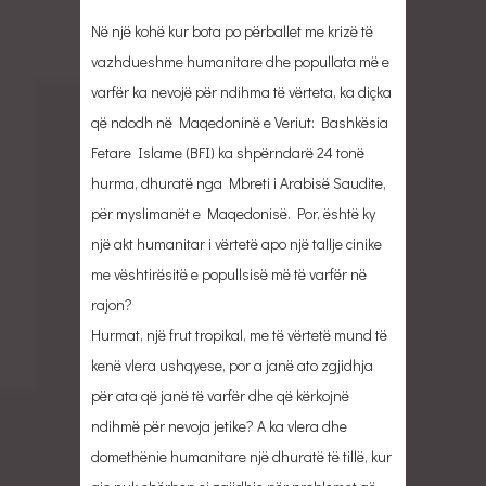
Në një kohë kur bota po përballet me krizë të
vazhdueshme humanitare dhe popullata më e
varfër ka nevojë për ndihma të vërteta, ka diçka
që ndodh në Maqedoninë e Veriut: Bashkësia
Fetare Islame (BFI) ka shpërndarë 24 tonë
hurma, dhuratë nga Mbreti i Arabisë Saudite,
për myslimanët e Maqedonisë. Por, është ky
një akt humanitar i vërtetë apo një tallje cinike
me vështirësitë e popullsisë më të varfër në
rajon?
Hurmat, një frut tropikal, me të vërtetë mund të
kenë vlera ushqyese, por a janë ato zgjidhja
për ata që janë të varfër dhe që kërkojnë
ndihmë për nevoja jetike? A ka vlera dhe
domethënie humanitare një dhuratë të tillë, kur