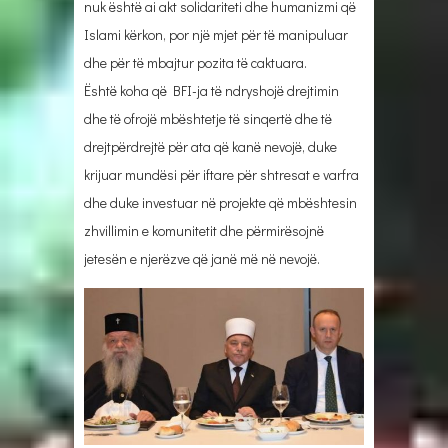
nuk është ai akt solidariteti dhe humanizmi që
Islami kërkon, por një mjet për të manipuluar
dhe për të mbajtur pozita të caktuara.
Është koha që BFI-ja të ndryshojë drejtimin
dhe të ofrojë mbështetje të sinqertë dhe të
drejtpërdrejtë për ata që kanë nevojë, duke
krijuar mundësi për iftare për shtresat e varfra
dhe duke investuar në projekte që mbështesin
zhvillimin e komunitetit dhe përmirësojnë
jetesën e njerëzve që janë më në nevojë.