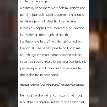
saj fetar dhe shoqëror.
A është ky përjashtim një reflektim i paaftësisë
për të krijuar politika që respektojnë njeriun, a
është ky një sinjal i dështimit për të vënë
interesin e popullit mbi interesat e ngushta të
individëve që qëndrojnë në krye të
institucioneve fetare? Politikat që kultivohen
brenda BFI-së, të cilat janë të ndikuara më
shumë nga interesat personale dhe politike
sesa nga nevojat reale të besimtarëve, janë një
pengesë për zhvillimin e një shoqërie më të
drejtë dhe më të barabartë.
Iftaret politike “që mbulojnë” dështimet fetare
Në muajin e shenjtë të Ramazanit, një muaj i
mbushur me agjërim, reflektim dhe solidaritet,