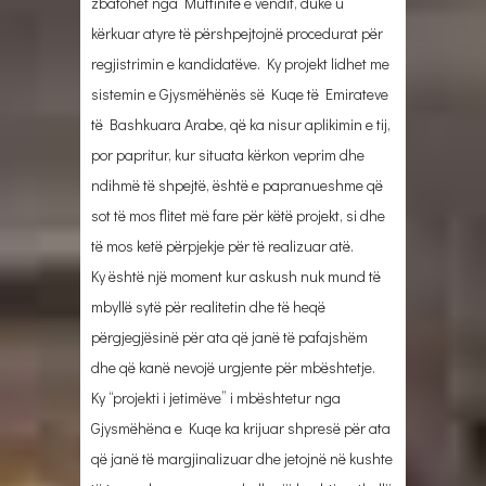
zbatohet nga Muftinitë e vendit, duke u
kërkuar atyre të përshpejtojnë procedurat për
regjistrimin e kandidatëve. Ky projekt lidhet me
sistemin e Gjysmëhënës së Kuqe të Emirateve
të Bashkuara Arabe, që ka nisur aplikimin e tij,
por papritur, kur situata kërkon veprim dhe
ndihmë të shpejtë, është e papranueshme që
sot të mos flitet më fare për këtë projekt, si dhe
të mos ketë përpjekje për të realizuar atë.
Ky është një moment kur askush nuk mund të
mbyllë sytë për realitetin dhe të heqë
përgjegjësinë për ata që janë të pafajshëm
dhe që kanë nevojë urgjente për mbështetje.
Ky “projekti i jetimëve” i mbështetur nga
Gjysmëhëna e Kuqe ka krijuar shpresë për ata
që janë të margjinalizuar dhe jetojnë në kushte