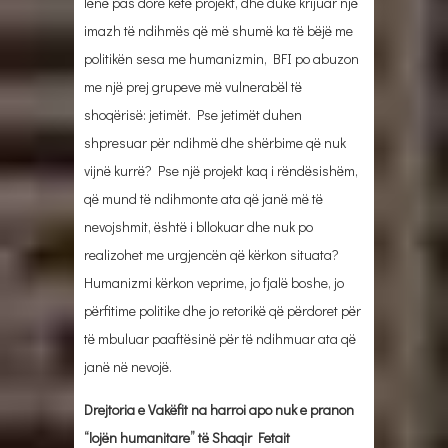
lënë pas dore këtë projekt, dhe duke krijuar një
imazh të ndihmës që më shumë ka të bëjë me
politikën sesa me humanizmin, BFI po abuzon
me një prej grupeve më vulnerabël të
shoqërisë: jetimët. Pse jetimët duhen
shpresuar për ndihmë dhe shërbime që nuk
vijnë kurrë? Pse një projekt kaq i rëndësishëm,
që mund të ndihmonte ata që janë më të
nevojshmit, është i bllokuar dhe nuk po
realizohet me urgjencën që kërkon situata?
Humanizmi kërkon veprime, jo fjalë boshe, jo
përfitime politike dhe jo retorikë që përdoret për
të mbuluar paaftësinë për të ndihmuar ata që
janë në nevojë.
Drejtoria e Vakëfit na harroi apo nuk e pranon
“lojën humanitare” të Shaqir Fetait