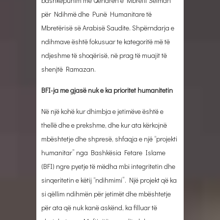
bashkëpunim me Qendrën e Mbretit Selman
për Ndihmë dhe Punë Humanitare të
Mbretërisë së Arabisë Saudite. Shpërndarja e
ndihmave është fokusuar te kategoritë më të
ndjeshme të shoqërisë, në prag të muajit të
shenjtë Ramazan.
BFI-ja me gjasë nuk e ka prioritet humanitetin
Në një kohë kur dhimbja e jetimëve është e
thellë dhe e prekshme, dhe kur ata kërkojnë
mbështetje dhe shpresë, shfaqja e një “projekti
humanitar” nga Bashkësia Fetare Islame
(BFI) ngre pyetje të mëdha mbi integritetin dhe
sinqeritetin e këtij “ndihmimi”. Një projekt që ka
si qëllim ndihmën për jetimët dhe mbështetje
për ata që nuk kanë askënd, ka filluar të