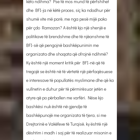
këto ndihma? Pse të mos mund të përfshihet
dhe BFI-ja në këtë proces, siç ka ndodhur për
shumë vite më parë, me nga pesë mijë pako
për çdo Ramazan? A është kjo një shenjë e
politikave të brendshme dhe të njëanshme të
BFI-së që pengojnë bashkëpunimin me
organizata dhe shoqata që ofrojnë ndihmë?
Ky është një moment kritik për BFI-në që të
tregojë se është në të vërtetë një përfaqësuese
e interesave të popullatës myslimane dhe që ka
vullnetin e duhur për të përmirësuar jetën e
atyre që po përballen me varfëri. Nëse kjo
bashkësi nuk është në gjendje të
bashkëpunojë me organizata të tjera, si me
Drejtorinë e Vakëfeve të Turqisë, ky është një
dështim i madh i saj për të realizuar misonin e