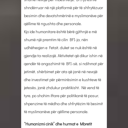
shndërruar në një platformë për të shfrytëzuar
besimin dhe devotshmërinë e myslimanëve për
qëllime të ngushta dhe personale.
Kjo ide humanitare është bërë gjithnjë e më
shumë një premtim të cilin BFI-ja, nën
udhëheqjen e Fetait, duket se nuk është në
gjendje ta realizojë. Aktivitetet që dikur ishin në
qendër të angazhimit të BFI-së, si ndihmat për
jetimët, shërbimet për ata që janë në nevojë
dhe investimet për përmirësimin e kushteve të
jetesës, janë zhdukur praktikisht. Në vend të
tyre, po shohim iftare për politikanë të pasur,
shpenzime të mëdha dhe shfrytëzim të besimit
të myslimanëve për qëllime personale.
“Humanizmi cinik” dhe hurmat e Mbretit