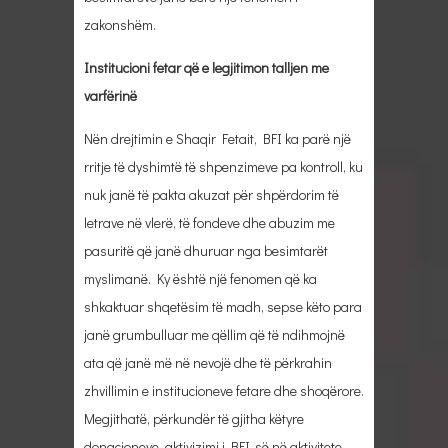
zakonshëm.
Institucioni fetar që e legjitimon talljen me
varfërinë
Nën drejtimin e Shaqir Fetait, BFI ka parë një
rritje të dyshimtë të shpenzimeve pa kontroll, ku
nuk janë të pakta akuzat për shpërdorim të
letrave në vlerë, të fondeve dhe abuzim me
pasuritë që janë dhuruar nga besimtarët
myslimanë. Ky është një fenomen që ka
shkaktuar shqetësim të madh, sepse këto para
janë grumbulluar me qëllim që të ndihmojnë
ata që janë më në nevojë dhe të përkrahin
zhvillimin e institucioneve fetare dhe shoqërore.
Megjithatë, përkundër të gjitha këtyre
donacioneve, aktivizimi i BFI-së në aktivitete