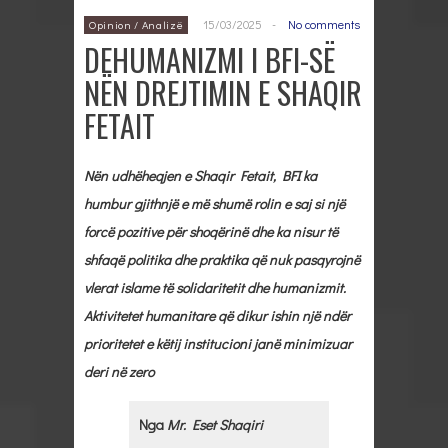
15/03/2025
-
No comments
Opinion / Analizë
DEHUMANIZMI I BFI-SË
NËN DREJTIMIN E SHAQIR
FETAIT
Nën udhëheqjen e Shaqir Fetait, BFI ka
humbur gjithnjë e më shumë rolin e saj si një
forcë pozitive për shoqërinë dhe ka nisur të
shfaqë politika dhe praktika që nuk pasqyrojnë
vlerat islame të solidaritetit dhe humanizmit.
Aktivitetet humanitare që dikur ishin një ndër
prioritetet e këtij institucioni janë minimizuar
deri në zero
Nga
Mr. Eset Shaqiri