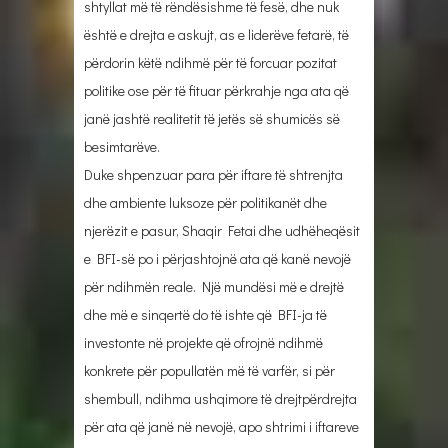
shtyllat më të rëndësishme të fesë, dhe nuk
është e drejta e askujt, as e liderëve fetarë, të
përdorin këtë ndihmë për të forcuar pozitat
politike ose për të fituar përkrahje nga ata që
janë jashtë realitetit të jetës së shumicës së
besimtarëve.
Duke shpenzuar para për iftare të shtrenjta
dhe ambiente luksoze për politikanët dhe
njerëzit e pasur, Shaqir Fetai dhe udhëheqësit
e BFI-së po i përjashtojnë ata që kanë nevojë
për ndihmën reale. Një mundësi më e drejtë
dhe më e sinqertë do të ishte që BFI-ja të
investonte në projekte që ofrojnë ndihmë
konkrete për popullatën më të varfër, si për
shembull, ndihma ushqimore të drejtpërdrejta
për ata që janë në nevojë, apo shtrimi i iftareve