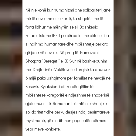
Në një kohë kur humanizmi dhe solidariteti janë
më të nevojshme se kurrë, ka shqetësime të
forta lidhur me mënyrën se si Bashkësia
Fetare Islame (BFI) po përballet me akte të tilla
si ndihma humanitare dhe mbështetje për ata
që janë në nevojë. Në prag të Ramazanit
Shoqata “Bereqeti” e BIK-ut në bashkëpunim
me Drejtorinë e Vakëfeve të Turqisë ka dhuruar
6 mijë pako ushqimore për familjet në nevojë në
Kosovë. Ky aksion, i cili ka për qëllim të
mbështesë kategoritë e ndjeshme të shoqërisë
gjatë muajit të Ramazanit, është një shenjë e
solidaritetit dhe përkujdesjes ndaj besimtarëve
myslimanë, që e ndihmon popullatën përmes
veprimeve konkrete.