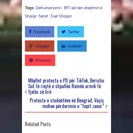
Tags:
Dehumanizmi i BFI-së nën drejtimin e
Shaqir Fetait
,
Eset Shaqiri
Facebook
Twitter
Google+
Linkedin
Pinterest
Mbyllet protesta e PD për TikTok, Berisha:
Sot të rinjtë e shpallën Ramën armik të
fjalës së lirë
Protesta e studentëve në Beograd, Vuçiç
mohon përdorimin e “topit zanor”
Related Posts