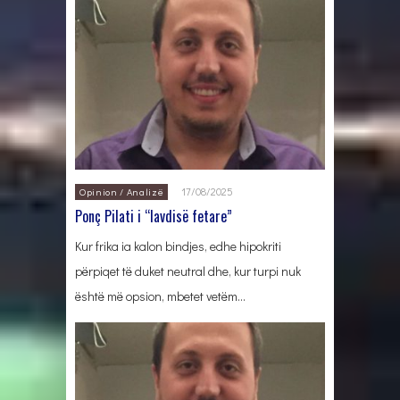
17/08/2025
Opinion / Analizë
Ponç Pilati i “lavdisë fetare”
Kur frika ia kalon bindjes, edhe hipokriti
përpiqet të duket neutral dhe, kur turpi nuk
është më opsion, mbetet vetëm…