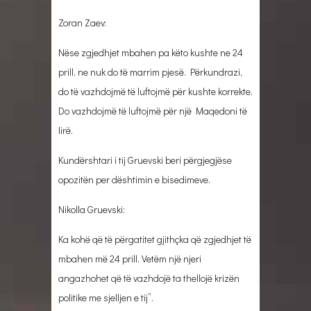
Zoran Zaev:
Nëse zgjedhjet mbahen pa këto kushte ne 24
prill, ne nuk do të marrim pjesë. Përkundrazi,
do të vazhdojmë të luftojmë për kushte korrekte.
Do vazhdojmë të luftojmë për një Maqedoni të
lirë.
Kundërshtari i tij Gruevski beri përgjegjëse
opozitën per dështimin e bisedimeve.
Nikolla Gruevski:
Ka kohë që të përgatitet gjithçka që zgjedhjet të
mbahen më 24 prill. Vetëm një njeri
angazhohet që të vazhdojë ta thellojë krizën
politike me sjelljen e tij”.