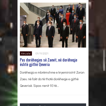
01/11/2021
Aktuale
Pas dorëheqjes së Zaevit, në dorëheqje
është gjithë Qeveria
Dorëheqja e mbrëmshme e kryeministrit Zoran
Zaev, në fakt do të thotë dorëheqje e gjithë
Qeverisë. Sipas nenit 93 të…