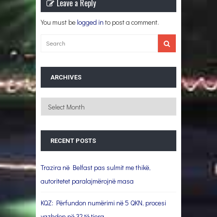
Leave a Reply
You must be
logged in
to post a comment.
ARCHIVES
Archives
RECENT POSTS
Trazira në Belfast pas sulmit me thikë,
autoritetet paralajmërojnë masa
KQZ: Përfundon numërimi në 5 QKN, procesi
vazhdon në 32 të tjera