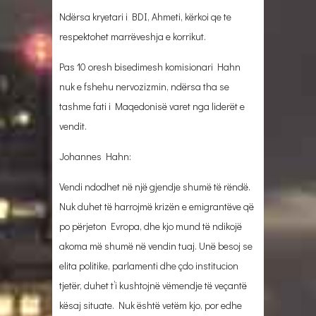
Ndërsa kryetari i BDI, Ahmeti, kërkoi qe te
respektohet marrëveshja e korrikut.
Pas 10 oresh bisedimesh komisionari Hahn
nuk e fshehu nervozizmin, ndërsa tha se
tashme fati i Maqedonisë varet nga liderët e
vendit.
Johannes Hahn:
Vendi ndodhet në një gjendje shumë të rëndë.
Nuk duhet të harrojmë krizën e emigrantëve që
po përjeton Evropa, dhe kjo mund të ndikojë
akoma më shumë në vendin tuaj. Unë besoj se
elita politike, parlamenti dhe çdo institucion
tjetër, duhet t’i kushtojnë vëmendje të veçantë
kësaj situate. Nuk është vetëm kjo, por edhe