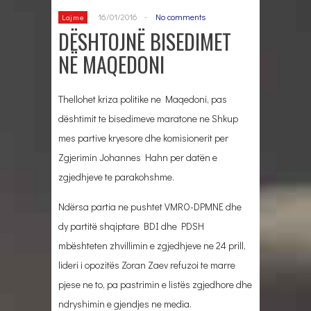
16/01/2016
-
No comments
Lajme
DËSHTOJNË BISEDIMET
NË MAQEDONI
Thellohet kriza politike ne Maqedoni, pas
dështimit te bisedimeve maratone ne Shkup
mes partive kryesore dhe komisionerit per
Zgjerimin Johannes Hahn per datën e
zgjedhjeve te parakohshme.
Ndërsa partia ne pushtet VMRO-DPMNE dhe
dy partitë shqiptare BDI dhe PDSH
mbështeten zhvillimin e zgjedhjeve ne 24 prill,
lideri i opozitës Zoran Zaev refuzoi te marre
pjese ne to, pa pastrimin e listës zgjedhore dhe
ndryshimin e gjendjes ne media.