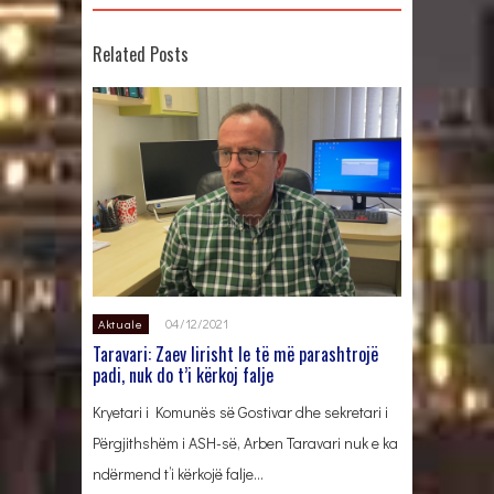
Related Posts
04/12/2021
Aktuale
Taravari: Zaev lirisht le të më parashtrojë
padi, nuk do t’i kërkoj falje
Kryetari i Komunës së Gostivar dhe sekretari i
Përgjithshëm i ASH-së, Arben Taravari nuk e ka
ndërmend t’i kërkojë falje…