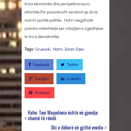
kriza ekonomike dhe perspektiva euro-
atlantike.Por pavarësisht vendimit qe do te
marrin partitë politike, Hahn megjithatë
premtoi mbështetje per mbajtjen e zgjedhjeve
te lira e demokratike.
Tags:
Gruevski
,
Hahn
,
Zoran Zaev
Facebook
Twitter
Google+
Linkedin
Pinterest
Hahn: Tani Maqedonia është në gjendje
shumë të rëndë
Shi e dëborë në gjithë vendin