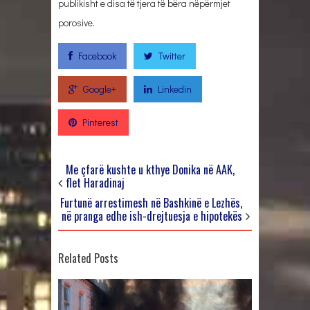
publikisht e disa të tjera të bëra nëpërmjet
porosive.
Facebook
Twitter
Google+
Linkedin
Pinterest
Me çfarë kushte u kthye Donika në AAK,
flet Haradinaj
Furtunë arrestimesh në Bashkinë e Lezhës,
në pranga edhe ish-drejtuesja e hipotekës
Related Posts