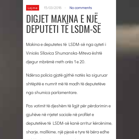
15/03/2018
-
No comments
Lajme
DIGJET MAKINA E NJË
DEPUTETI TË LSDM-SË
Makina e deputetes të LSDM-së nga qyteti i
Vinicës Sllavica Shumanska-Miteva është
djegur mbrëmë rreth orës 1 e 20.
Ndërsa policia gjatë gjithë natës ka siguruar
shtëpitë e numrit më të madh të deputetëve
nga shumica parlamentare.
Pas votimit të djeshëm të ligjit për përdorimin e
gjuhëve në rrjetet sociale në profilet e
deputetëve të LSDM-së kanë arritur kërcënime,
sharje, mallkime, një pjesë e tyre të bëra edhe