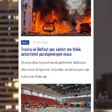
10/06/2026
Bota
Trazira në Belfast pas sulmit me thikë,
autoritetet paralajmërojnë masa
Dhuna dhe trazirat kanë përfshirë Belfastin
dhe zona të tjera të Irlandës së Veriut pas një
sulmi me thikë që…