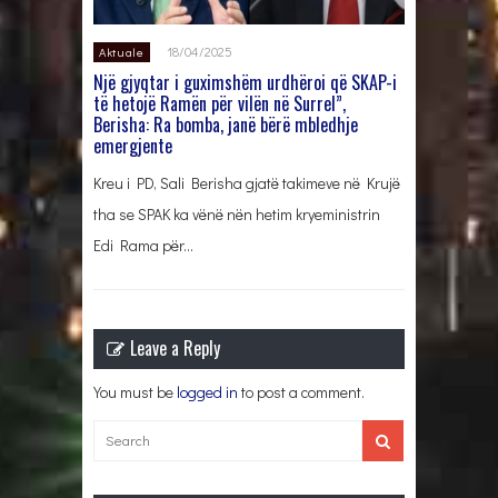
18/04/2025
Aktuale
Një gjyqtar i guximshëm urdhëroi që SKAP-i
të hetojë Ramën për vilën në Surrel”,
Berisha: Ra bomba, janë bërë mbledhje
emergjente
Kreu i PD, Sali Berisha gjatë takimeve në Krujë
tha se SPAK ka vënë nën hetim kryeministrin
Edi Rama për…
Leave a Reply
You must be
logged in
to post a comment.