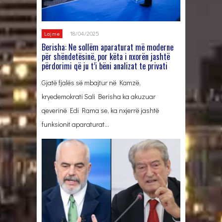
18/04/2025
Lajme
Berisha: Ne sollëm aparaturat më moderne
për shëndetësinë, por këta i nxorën jashtë
përdorimi që ju t’i bëni analizat te privati
Gjatë fjalës së mbajtur në Kamzë,
kryedemokrati Sali Berisha ka akuzuar
qeverinë Edi Rama se, ka nxjerrë jashtë
funksionit aparaturat…