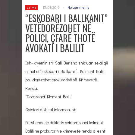
15/01/2019
-
No comments
Lajme
“ESKOBARI I BALLKANIT”
VETËDORËZOHET NË
POLICI, ÇFARË THOTË
AVOKATI I BALILIT
Ish- kryeministri Sali Berisha shkruan se ai që
njihet si “Eskobari i Ballkanit”, Kelment Balili
po i dorëzohet prokurorisë së Krimeve të
Rënda.
“Dorezohet Klement Balili!
Qytetari dixhital informon. sb
Pershendetje doktorin vetdorezohet kelment
Balili ne prokurorin e krimeve te renda ai esht