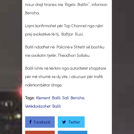
nisur drejt tiranes me Rigels Balilin”, informon
Berisha.
Lajmi konfirmohet për Top Channel nga njëri
prej avokatëve të tij, Baftjar Rusi.
Balili ndodhet në Policinë e Shtetit së bashku
me avokatin tjetër, Theodhori Sollaku.
Balili ishte në kërkim nga autoritetet shqiptare
për më shumë se dy vite, i akuzuar për trafik
ndërkombëtar droge.
Tags:
Klement Balili
,
Sali Berisha
,
Vetëdorëzohet Balili
Facebook
Twitter