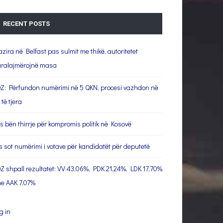
RECENT POSTS
azira në Belfast pas sulmit me thikë, autoritetet
ralajmërojnë masa
Z: Përfundon numërimi në 5 QKN, procesi vazhdon në
 të tjera
s bën thirrje për kompromis politik në Kosovë
s sot numërimi i votave për kandidatët për deputetë
Z shpall rezultatet: VV 43,06%, PDK 21,24%, LDK 17,70%
e AAK 7,07%
g in