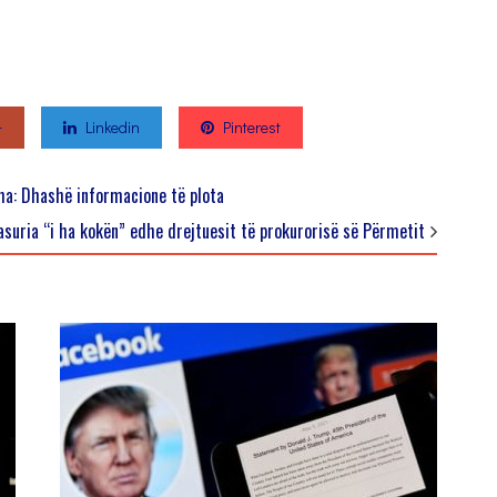
+
Linkedin
Pinterest
sha: Dhashë informacione të plota
asuria “i ha kokën” edhe drejtuesit të prokurorisë së Përmetit