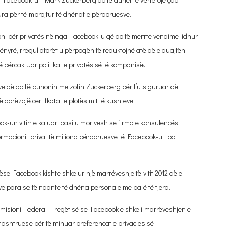
ra për të mbrojtur të dhënat e përdoruesve.
oni për privatësinë nga Facebook-u që do të merrte vendime lidhur
nyrë, rregullatorët u përpoqën të reduktojnë atë që e quajtën
ë përcaktuar politikat e privatësisë të kompanisë.
ëve që do të punonin me zotin Zuckerberg për t’u siguruar që
ë dorëzojë certifkatat e plotësimit të kushteve.
ok-un vitin e kaluar, pasi u mor vesh se firma e konsulencës
ormacionit privat të miliona përdoruesve të Facebook-ut, pa
nëse Facebook kishte shkelur një marrëveshje të vitit 2012 që e
 para se të ndante të dhëna personale me palë të tjera.
isioni Federal i Tregëtisë se Facebook e shkeli marrëveshjen e
mashtruese për të minuar preferencat e privacies së