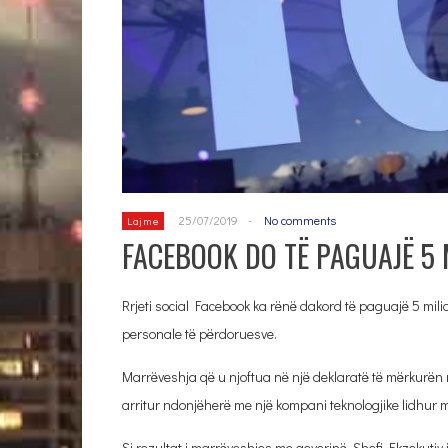
25/07/2019
-
No comments
Lajme
FACEBOOK DO TË PAGUAJË 5
Rrjeti social Facebook ka rënë dakord të paguajë 5 mil
personale të përdoruesve.
Marrëveshja që u njoftua në një deklaratë të mërkurën
arritur ndonjëherë me një kompani teknologjike lidhur 
Si rezultat i marrëveshjes me qeverinë, Shefi Ekzekutiv