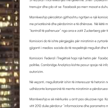
tremujor dhe çdo vit se Facebook po merr masat e duhu
Marrëveshja përcakton gjithashtu ngritjen e një komisi
me privatësinë dhe përdorimin e të dhënave. Në këtë më
“kontroll të pafrenuar” nga ana e zotit Zuckerberg për t
Komisioni do të ishte përgjegjës për miratimin e zyrtar
gjiganti i medias sociale do të respektojë rregullat dhe t
Komisioni Federal i Tregëtisë hapi një hetim për Facebo
politike, Cambridge Analytica kishte pasur qasje në inf
autorizim.
Në veçanti, rregullatorët ishin të interesuar të hetonin 
udhëzonte kompaninë të merrte miratimin e përdoruesve
Marrëveshja e së mërkurës u arrit pas akuzave nga Kom
vitit 2012 duke përdorur “informacione dhe parametra 