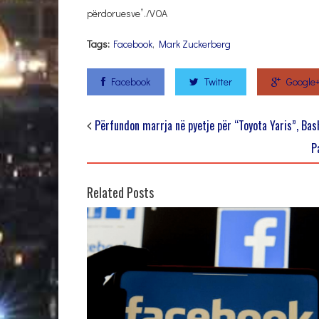
përdoruesve”./VOA
Tags:
Facebook
,
Mark Zuckerberg
Facebook
Twitter
Google
Përfundon marrja në pyetje për “Toyota Yaris”, Ba
P
Related Posts