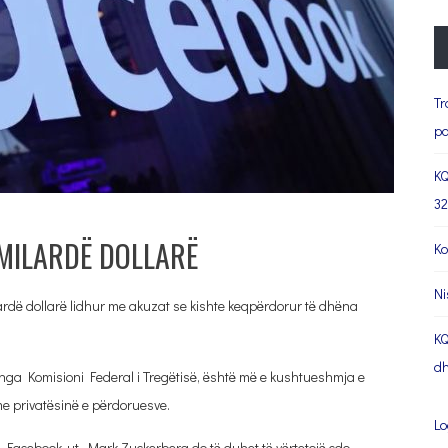
Tr
pa
KQ
32
 MILARDË DOLLARË
Ko
Ni
iardë dollarë lidhur me akuzat se kishte keqpërdorur të dhëna
KQ
dh
 nga Komisioni Federal i Tregëtisë, është më e kushtueshmja e
me privatësinë e përdoruesve.
Lo
 i Facebook-ut, Mark Zuckerberg do të duhet të vërtetojë çdo