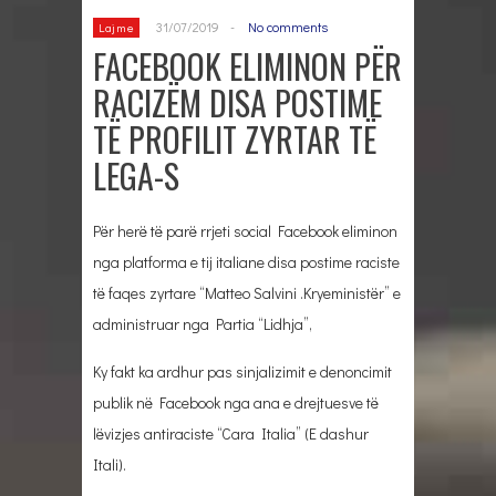
31/07/2019
-
No comments
Lajme
FACEBOOK ELIMINON PËR
RACIZËM DISA POSTIME
TË PROFILIT ZYRTAR TË
LEGA-S
Për herë të parë rrjeti social Facebook eliminon
nga platforma e tij italiane disa postime raciste
të faqes zyrtare “Matteo Salvini .Kryeministër” e
administruar nga Partia “Lidhja”,
Ky fakt ka ardhur pas sinjalizimit e denoncimit
publik në Facebook nga ana e drejtuesve të
lëvizjes antiraciste “Cara Italia” (E dashur
Itali).