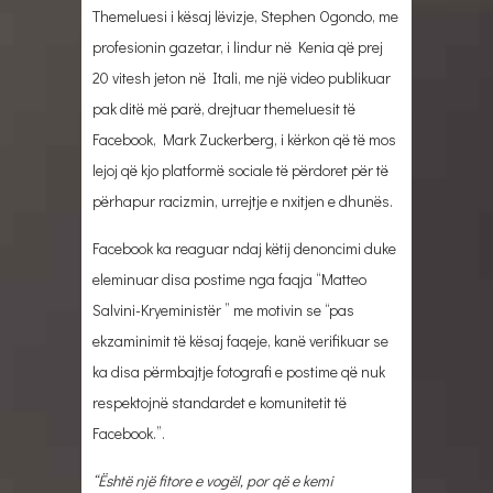
Themeluesi i kësaj lëvizje, Stephen Ogondo, me
profesionin gazetar, i lindur në Kenia që prej
20 vitesh jeton në Itali, me një video publikuar
pak ditë më parë, drejtuar themeluesit të
Facebook, Mark Zuckerberg, i kërkon që të mos
lejoj që kjo platformë sociale të përdoret për të
përhapur racizmin, urrejtje e nxitjen e dhunës.
Facebook ka reaguar ndaj këtij denoncimi duke
eleminuar disa postime nga faqja “Matteo
Salvini-Kryeministër ” me motivin se “pas
ekzaminimit të kësaj faqeje, kanë verifikuar se
ka disa përmbajtje fotografi e postime që nuk
respektojnë standardet e komunitetit të
Facebook.”.
“Është një fitore e vogël, por që e kemi