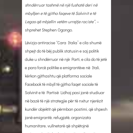
shndërruar tashmë në një fushatë deri në
mbylljen e të gjitha faqeve të Salvinit e të
Legas që mbjellin vetëm urrejtje raciste”
, –
shprehet Stephen Ogongo.
Lëvizja antiracise “Cara Italia” e cila shumë
shpejt do të bëj publik statusin e saj politik
duke u shndërruar në një Parti, e cila do të jetë
e para forcë politike e emigrantëve në Itali,
kërkon gjithashtu që platforma sociale
Facebook të mbyll të gjitha faqet sociale të
Salvinit e të Partisë Lidhaj pasi janë studiuar
në bazë të një strategjie për të nxitur njerëzit
kundër objektit që përmban postimi, që shpesh
janë emigrantë, refugjatë, organizata
humanitare, vullnetarë që shpëtojnë