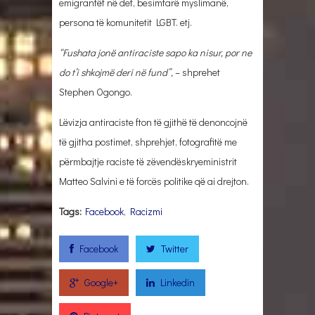
emigrantët në det, besimtarë myslimanë,
persona të komunitetit LGBT. etj.
“Fushata jonë antiraciste sapo ka nisur, por ne
do t’i shkojmë deri në fund”,
– shprehet
Stephen Ogongo.
Lëvizja antiraciste fton të gjithë të denoncojnë
të gjitha postimet, shprehjet, fotografitë me
përmbajtje raciste të zëvendëskryeministrit
Matteo Salvini e të forcës politike që ai drejton.
Tags:
Facebook
,
Racizmi
Facebook
Twitter
Google+
Linkedin