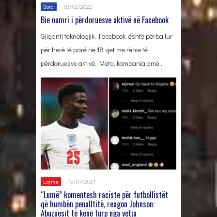
03/02/2022
Bota
Bie numri i përdoruesve aktivë në Facebook
Gjiganti teknologjik, Facebook, është përballur
për herë të parë në 18 vjet me rënie të
përdoruesve aktivë. Meta, kompania amë…
12/07/2021
Lajme
“Lumë” komentesh raciste për futbollistët
që humbën penalltitë, reagon Johnson:
Abuzuesit të kenë turp nga vetja