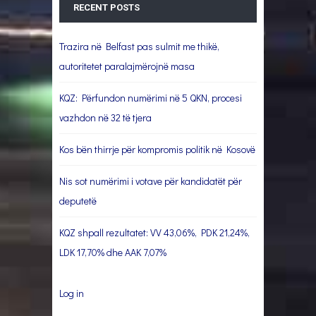
RECENT POSTS
Trazira në Belfast pas sulmit me thikë,
autoritetet paralajmërojnë masa
KQZ: Përfundon numërimi në 5 QKN, procesi
vazhdon në 32 të tjera
Kos bën thirrje për kompromis politik në Kosovë
Nis sot numërimi i votave për kandidatët për
deputetë
KQZ shpall rezultatet: VV 43,06%, PDK 21,24%,
LDK 17,70% dhe AAK 7,07%
Log in