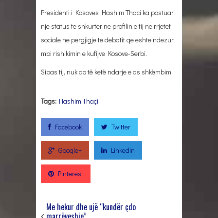
Presidenti i Kosoves Hashim Thaci ka postuar
nje status te shkurter ne profilin e tij ne rrjetet
sociale ne pergjigje te debatit qe eshte ndezur
mbi rishikimin e kufijve Kosove-Serbi.
Sipas tij, nuk do të ketë ndarje e as shkëmbim.
Tags:
Hashim Thaçi
Facebook
Twitter
Google+
Linkedin
Pinterest
Me hekur dhe ujë “kundër çdo
marrëveshje”