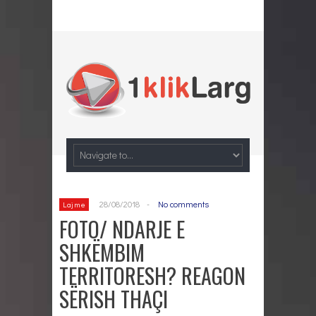
28/08/2018
-
No comments
Lajme
FOTO/ NDARJE E
SHKËMBIM
TERRITORESH? REAGON
SËRISH THAÇI