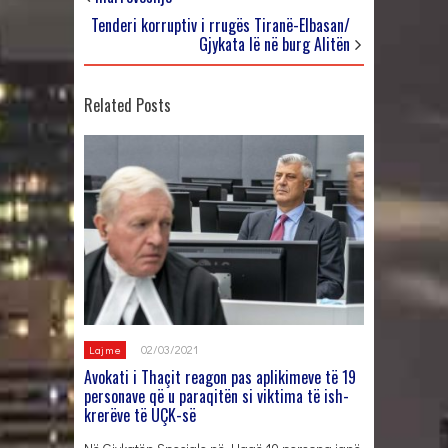
Tenderi korruptiv i rrugës Tiranë-Elbasan/
Gjykata lë në burg Alitën
Related Posts
02/03/2021
Lajme
Avokati i Thaçit reagon pas aplikimeve të 19
personave që u paraqitën si viktima të ish-
krerëve të UÇK-së