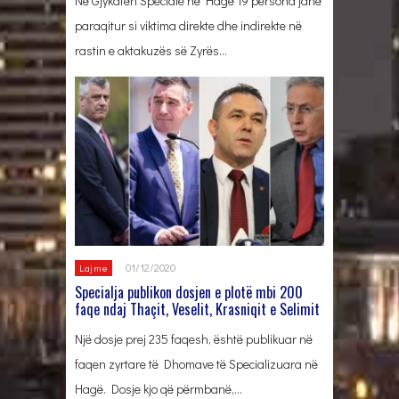
Në Gjykatën Speciale në Hagë 19 persona janë
paraqitur si viktima direkte dhe indirekte në
rastin e aktakuzës së Zyrës…
01/12/2020
Lajme
Specialja publikon dosjen e plotë mbi 200
faqe ndaj Thaçit, Veselit, Krasniqit e Selimit
Një dosje prej 235 faqesh, është publikuar në
faqen zyrtare të Dhomave të Specializuara në
Hagë. Dosje kjo që përmbanë,…