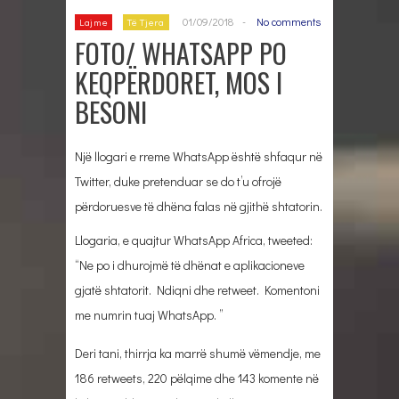
01/09/2018
-
No comments
Lajme
Të Tjera
FOTO/ WHATSAPP PO
KEQPËRDORET, MOS I
BESONI
Një llogari e rreme WhatsApp është shfaqur në
Twitter, duke pretenduar se do t’u ofrojë
përdoruesve të dhëna falas në gjithë shtatorin.
Llogaria, e quajtur WhatsApp Africa, tweeted:
“Ne po i dhurojmë të dhënat e aplikacioneve
gjatë shtatorit. Ndiqni dhe retweet. Komentoni
me numrin tuaj WhatsApp. ”
Deri tani, thirrja ka marrë shumë vëmendje, me
186 retweets, 220 pëlqime dhe 143 komente në