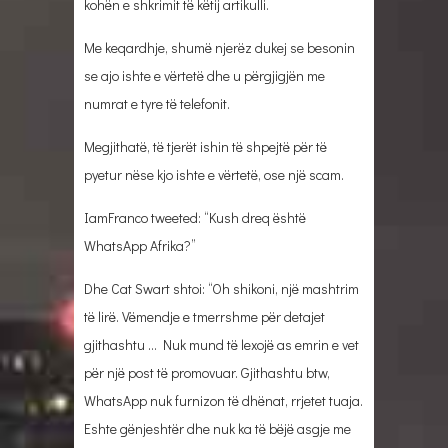
kohën e shkrimit të këtij artikulli.
Me keqardhje, shumë njerëz dukej se besonin
se ajo ishte e vërtetë dhe u përgjigjën me
numrat e tyre të telefonit.
Megjithatë, të tjerët ishin të shpejtë për të
pyetur nëse kjo ishte e vërtetë, ose një scam.
IamFranco tweeted: “Kush dreq është
WhatsApp Afrika?”
Dhe Cat Swart shtoi: “Oh shikoni, një mashtrim
të lirë. Vëmendje e tmerrshme për detajet
gjithashtu … Nuk mund të lexojë as emrin e vet
për një post të promovuar. Gjithashtu btw,
WhatsApp nuk furnizon të dhënat, rrjetet tuaja.
Eshte gënjeshtër dhe nuk ka të bëjë asgje me