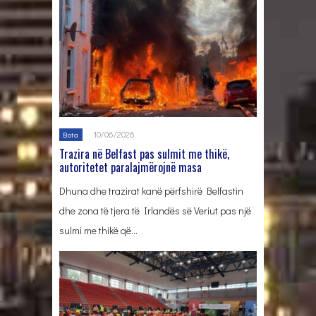
10/06/2026
Bota
Trazira në Belfast pas sulmit me thikë,
autoritetet paralajmërojnë masa
Dhuna dhe trazirat kanë përfshirë Belfastin
dhe zona të tjera të Irlandës së Veriut pas një
sulmi me thikë që…