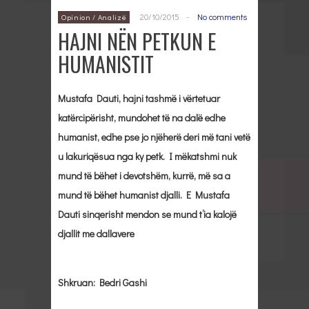
20/10/2015
-
No comments
Opinion / Analizë
HAJNI NËN PETKUN E
HUMANISTIT
Mustafa Dauti, hajni tashmë i vërtetuar
katërcipërisht, mundohet të na dalë edhe
humanist, edhe pse jo njëherë deri më tani vetë
u lakuriqësua nga ky petk. I mëkatshmi nuk
mund të bëhet i devotshëm, kurrë, më sa a
mund të bëhet humanist djalli. E Mustafa
Dauti sinqerisht mendon se mund t’ia kalojë
djallit me dallavere
Shkruan: Bedri Gashi