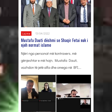
13/04/2022
Lajme
Mustafa Dauti dëshmi se Shaqir Fetai nuk i
njeh normat islame
Njëri nga personat më kontravers, më
gënjeshtar e më hajn, Mustafa Dauti,
vazhdon të jetë alfa dhe omega në BFI,…