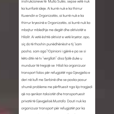
instrukcioneve të Mulla Sulës, sepse vetë nuk
ka kurrfarë ideje. Ai kurrë nuk e ka thirrur
Kuvendin e Organizatës, ai kurrë nuk e ka
thirrur kryesinë e Organizatës, ai kurrë nuk ka
mbajtur mbledhje me degët dhe aktivistët e
Hilalit. Ai vetë është aktivist e vetë kryetar, apo,
siç do të thoshin punëdhënësit e tij “sam
pasha, sam aga”!Opinioni i gjërë e pa se si
këto ditë në tv “vergllati” disa fjalë duke u
munduar të tregojë se Hilali ka organizuar
transport falas për refugjatët nga Gjevgjelia e
deri në kufi me Serbinë dhe se paska pasur
shumë probleme me përfituesit nga kjo tragjedi
që na qenkan taksistët dhe transportuesit
privatë të Gjevgjelisë.Mustafa Dauti nuk ka
organizuar transport për refugjatët por ka