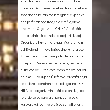
emri i tij dhe suma se me sa e donon këtë
transport. Apo, nëse bëhet e ditur kjo, atëherë
zvogëlohen në minimalisht gjasat e vjedhjes
dhe përfitimit nga tragjedia e refugjatëve
myslimanë.Organizimi i OH HILAL në këtë
formë është mëkat, ndërsa drejtimi i kësaj
Organizate humanitare nga Mustafa hajni
është ofendim i nevojtarëve dhe të ngratëve.
Kurse tolerimi i krejt kësaj situate nga ana e
Sulejman Rexhepit është tallje bythe me të
gjithë ata që i luten Zotit Mëshirëplotë për pak
ndihmë. Turp!Kujt do t’i referojë Mustafa hajni
se sa lekë u derdhën në xhirollogarinë e OH
HILAL për organizimin e këtij aksioni, kujt do t’i
referojë se sa para u shpenzuan e sa u
kursyen, kujt do t’i referojë se sa naft e vaj u