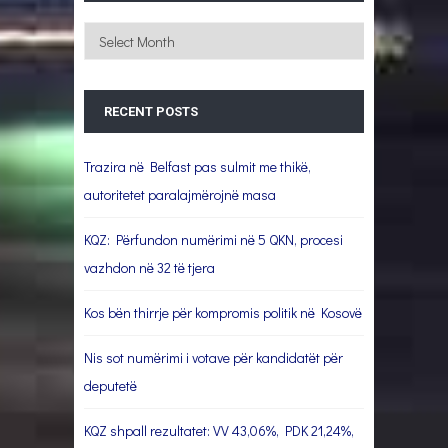
Archives
RECENT POSTS
Trazira në Belfast pas sulmit me thikë,
autoritetet paralajmërojnë masa
KQZ: Përfundon numërimi në 5 QKN, procesi
vazhdon në 32 të tjera
Kos bën thirrje për kompromis politik në Kosovë
Nis sot numërimi i votave për kandidatët për
deputetë
KQZ shpall rezultatet: VV 43,06%, PDK 21,24%,