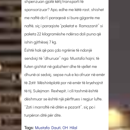
shpenzuan gjatë këtij transporti të
sponsorizuar? Apo, edhe me këtë rast, shishet
me naftë do t’i paraqesë si bure gjigante me
naftë, siç i paraqiste “paketat e Ramazanit” si
paketa 22 kilogramëshe ndërsa doli puna që
ishin gjithësej 7 kg.
Është hak që pas çdo ngrënie të ndonjë
sendviçi të “dhuruar” nga Mustafa hajni, të
futen gishtat në gabzherr dhe të vjellet me
dhunë ai sedviç, sepse nuk e ka ofruar në emër
të Zotit Mëshirëplotë por në emër të kryehajnit
të tij, Sulejman Rexhepit, i cili tashmë është
dëshmuar se është një përfitues i regjur lufte.
“Zoti i marroftë në ditën e pazarit”, siç po i
turpëron ditë për dite.
Tags:
Mustafa Dauti
,
OH Hilal