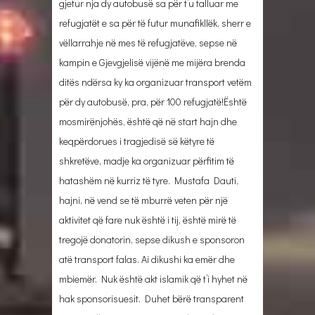
gjetur nja dy autobusë sa për t’u talluar me
refugjatët e sa për të futur munafikllëk, sherr e
vëllarrahje në mes të refugjatëve, sepse në
kampin e Gjevgjelisë vijënë me mijëra brenda
ditës ndërsa ky ka organizuar transport vetëm
për dy autobusë, pra, për 100 refugjatë!Është
mosmirënjohës, është që në start hajn dhe
keqpërdorues i tragjedisë së këtyre të
shkretëve, madje ka organizuar përfitim të
hatashëm në kurriz të tyre. Mustafa Dauti,
hajni, në vend se të mburrë veten për një
aktivitet që fare nuk është i tij, është mirë të
tregojë donatorin, sepse dikush e sponsoron
atë transport falas. Ai dikushi ka emër dhe
mbiemër. Nuk është akt islamik që t’i hyhet në
hak sponsorisuesit. Duhet bërë transparent