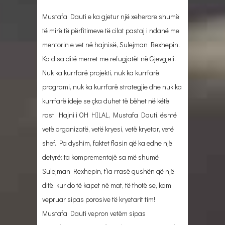
Mustafa Dauti e ka gjetur një xeherore shumë
të mirë të përfitimeve të cilat pastaj i ndanë me
mentorin e vet në hajnisë, Sulejman Rexhepin.
Ka disa ditë merret me refugjatët në Gjevgjeli.
Nuk ka kurrfarë projekti, nuk ka kurrfarë
programi, nuk ka kurrfarë strategjie dhe nuk ka
kurrfarë ideje se çka duhet të bëhet në këtë
rast. Hajni i OH HILAL, Mustafa Dauti, është
vetë organizatë, vetë kryesi, vetë kryetar, vetë
shef. Pa dyshim, faktet flasin që ka edhe një
detyrë: ta komprementojë sa më shumë
Sulejman Rexhepin, t’ia rrasë gushën që një
ditë, kur do të kapet në mat, të thotë se, kam
vepruar sipas porosive të kryetarit tim!
Mustafa Dauti vepron vetëm sipas