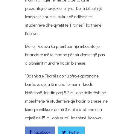
prezantojnë projektet e tyre. Do të bëhet një
kompleks shumë i bukur në ndihmë të
studentëve dhe qytetit të Tiranës”, ka thënë
Kosova.
Më tej Kosova ka premtuar një mbështetje
financiare më të madhe për studentët që pas
diplomimit mund të hapin biznese.
“Bashkia e Tiranës do t’u ofrojë garancinë
bankave që ju të mund të merrni kredi.
Ndërkohë, fondin prej 5.2 milionë dollarësh në
mbështetje të studentëve që hapin biznese, ne
kemi planifikuar që në 3 vitet e ardhshme ta
çojmë në 15 milionë euro”, ka thënë Kosova.
Facebook
Twitter