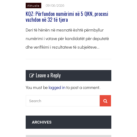
09/06/2026
Aktuale
KQZ: Përfundon numërimi në 5 QKN, procesi
vazhdon në 32 të tjera
Deri të hënën në mesnatë është përmbyllur
numërimi i votave për kandidatët për deputetë
dhe verifikimi i rezultateve të subjekteve…
Leave a Reply
You must be
logged in
to post a comment.
ARCHIVES