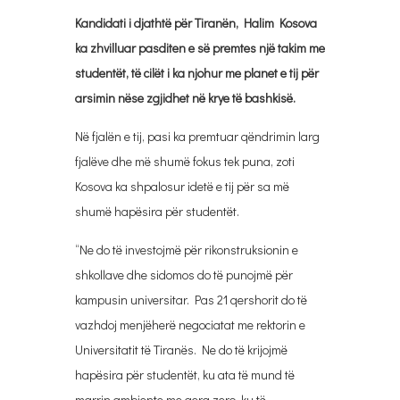
Kandidati i djathtë për Tiranën, Halim Kosova
ka zhvilluar pasditen e së premtes një takim me
studentët, të cilët i ka njohur me planet e tij për
arsimin nëse zgjidhet në krye të bashkisë.
Në fjalën e tij, pasi ka premtuar qëndrimin larg
fjalëve dhe më shumë fokus tek puna, zoti
Kosova ka shpalosur idetë e tij për sa më
shumë hapësira për studentët.
“Ne do të investojmë për rikonstruksionin e
shkollave dhe sidomos do të punojmë për
kampusin universitar. Pas 21 qershorit do të
vazhdoj menjëherë negociatat me rektorin e
Universitatit të Tiranës. Ne do të krijojmë
hapësira për studentët, ku ata të mund të
marrin ambjente me qera zero, ku të