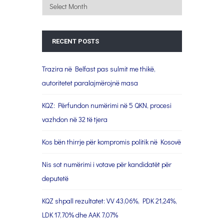
Archives
RECENT POSTS
Trazira në Belfast pas sulmit me thikë,
autoritetet paralajmërojnë masa
KQZ: Përfundon numërimi në 5 QKN, procesi
vazhdon në 32 të tjera
Kos bën thirrje për kompromis politik në Kosovë
Nis sot numërimi i votave për kandidatët për
deputetë
KQZ shpall rezultatet: VV 43,06%, PDK 21,24%,
LDK 17,70% dhe AAK 7,07%