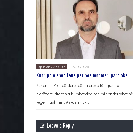
09/10/2025
Opinion / Analizë
Kush po e shet fenë për besueshmëri partiake
Kur emri i Zotit përdoret për interesa të ngushta
njerëzore, drejtësia humbet dhe besimi shndërrohet në
vegël mashtrimi. Askush nuk…
Leave a Reply