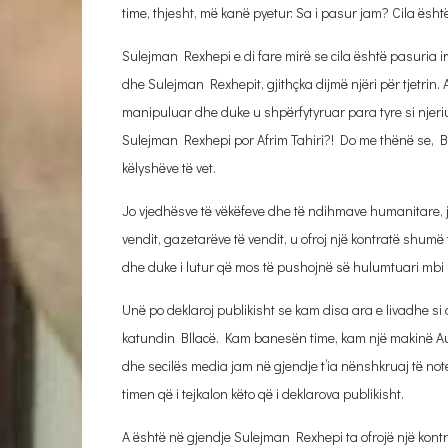
time, thjesht, më kanë pyetur: Sa i pasur jam? Cila ësh
Sulejman Rexhepi e di fare mirë se cila është pasuria 
dhe Sulejman Rexhepit, gjithçka dijmë njëri për tjetrin. 
manipuluar dhe duke u shpërfytyruar para tyre si njer
Sulejman Rexhepi por Afrim Tahiri?! Do me thënë se, 
këlyshëve të vet.
Jo vjedhësve të vëkëfeve dhe të ndihmave humanitare, jo v
vendit, gazetarëve të vendit, u ofroj një kontratë shumë t
dhe duke i lutur që mos të pushojnë së hulumtuari mbi 
Unë po deklaroj publikisht se kam disa ara e livadhe s
katundin Bllacë. Kam banesën time, kam një makinë Audi
dhe secilës media jam në gjendje t’ia nënshkruaj të not
timen që i tejkalon këto që i deklarova publikisht.
A është në gjendje Sulejman Rexhepi ta ofrojë një kontra