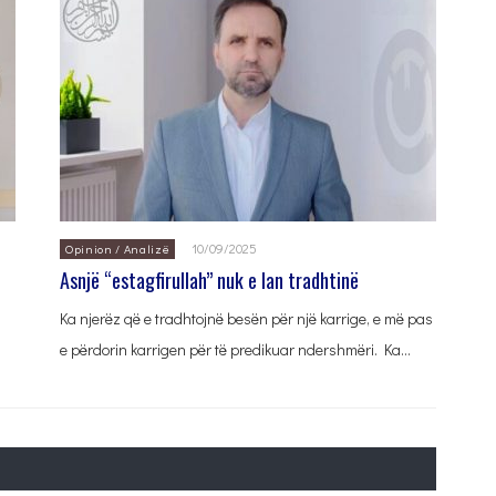
10/09/2025
Opinion / Analizë
Asnjë “estagfirullah” nuk e lan tradhtinë
Ka njerëz që e tradhtojnë besën për një karrige, e më pas
e përdorin karrigen për të predikuar ndershmëri. Ka…