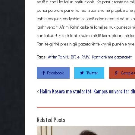
se të gjitha i ka falur institucionit. Ka pasur raste që m
punoi pa orarë pune, ka realizuar shumë projekte dhe p
është paguar, padyshim se janë edhe debatet që ka zhv
jasht vendit! Afrim Tahiri askë të familjes nuk punësoi 
kan takuar! E këtë tani e sulmojnë të korruptuarit në f
Tani të gjithë presin që gazetarët të kryjnë punën e tyre
Tags:
Afrim Tahiri
,
BFI e RMV
,
Kontratë me gazetarët
Facebook
Twitter
Google
Halim Kosova me studentët: Kampus universitar dh
Related Posts