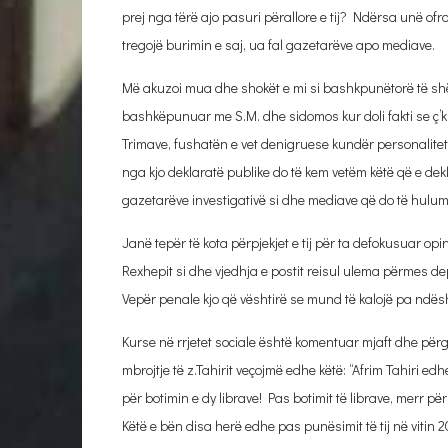
prej nga tërë ajo pasuri përallore e tij? Ndërsa unë ofr
tregojë burimin e saj, ua fal gazetarëve apo mediave.
Më akuzoi mua dhe shokët e mi si bashkpunëtorë të shë
bashkëpunuar me S.M. dhe sidomos kur doli fakti se ç’ki
Trimave, fushatën e vet denigruese kundër personalite
nga kjo deklaratë publike do të kem vetëm këtë që e dekl
gazetarëve investigativë si dhe mediave që do të hulum
Janë tepër të kota përpjekjet e tij për ta defokusuar opin
Rexhepit si dhe vjedhja e postit reisul ulema përmes de
Vepër penale kjo që vështirë se mund të kalojë pa ndës
Kurse në rrjetet sociale është komentuar mjaft dhe për
mbrojtje të z.Tahirit veçojmë edhe këtë: “Afrim Tahiri 
për botimin e dy librave! Pas botimit të librave, merr pë
Këtë e bën disa herë edhe pas punësimit të tij në vitin 