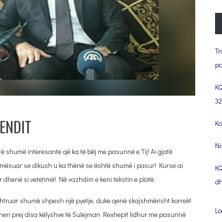
Tr
pa
KQ
32
ENDIT
Ko
Ni
të shumë interesante që ka të bëj me pasurinë e Tij! Ai gjatë
a mësuar se dikush u ka thënë se është shumë i pasur! Kurse ai
KQ
r dhenë si vetetimë! Në vazhdim e keni tekstin e plotë:
dh
 shtruar shumë shpesh një pyetje, duke qenë skajshmërisht korrekt
Lo
fohen prej disa këlyshve të Sulejman Rexhepit lidhur me pasurinë