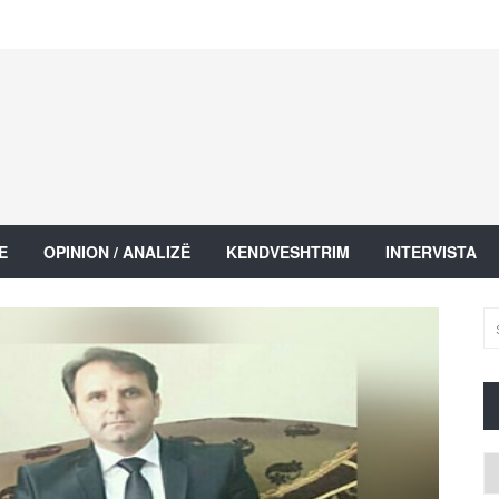
E
OPINION / ANALIZË
KENDVESHTRIM
INTERVISTA
Ar