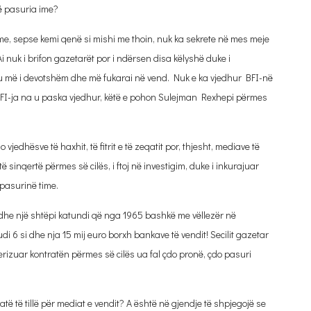
të pasuria ime?
ime, sepse kemi qenë si mishi me thoin, nuk ka sekrete në mes meje
Ai nuk i brifon gazetarët por i ndërsen disa këlyshë duke i
iu më i devotshëm dhe më fukarai në vend. Nuk e ka vjedhur BFI-në
BFI-ja na u paska vjedhur, këtë e pohon Sulejman Rexhepi përmes
jedhësve të haxhit, të fitrit e të zeqatit por, thjesht, mediave të
ë sinqertë përmes së cilës, i ftoj në investigim, duke i inkurajuar
pasurinë time.
i dhe një shtëpi katundi që nga 1965 bashkë me vëllezër në
 6 si dhe nja 15 mij euro borxh bankave të vendit! Secilit gazetar
erizuar kontratën përmes së cilës ua fal çdo pronë, çdo pasuri
të të tillë për mediat e vendit? A është në gjendje të shpjegojë se