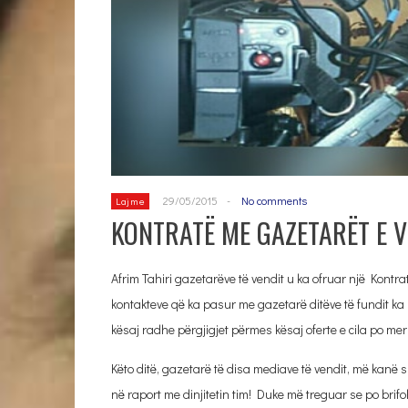
29/05/2015
-
No comments
Lajme
KONTRATË ME GAZETARËT E V
Afrim Tahiri gazetarëve të vendit u ka ofruar një Kontra
kontakteve që ka pasur me gazetarë ditëve të fundit k
kësaj radhe përgjigjet përmes kësaj oferte e cila po mer
Këto ditë, gazetarë të disa mediave të vendit, më kanë
në raport me dinjitetin tim! Duke më treguar se po bri