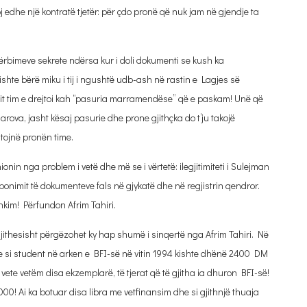
oj edhe një kontratë tjetër: për çdo pronë që nuk jam në gjendje ta
rbimeve sekrete ndërsa kur i doli dokumenti se kush ka
shte bërë miku i tij i ngushtë udb-ash në rastin e Lagjes së
tit tim e drejtoi kah “pasuria marramendëse” që e paskam! Unë që
arova, jasht kësaj pasurie dhe prone gjithçka do t’ju takojë
tojnë pronën time.
ionin nga problem i vetë dhe më se i vërtetë: ilegjitimiteti i Sulejman
ponimit të dokumenteve fals në gjykatë dhe në regjistrin qendror.
hkim! Përfundon Afrim Tahiri.
gjithesisht përgëzohet ky hap shumë i sinqertë nga Afrim Tahiri. Në
edhe si student në arken e BFI-së në vitin 1994 kishte dhënë 2400 DM
r vete vetëm disa ekzemplarë, të tjerat që të gjitha ia dhuron BFI-së!
2000! Ai ka botuar disa libra me vetfinansim dhe si gjithnjë thuaja