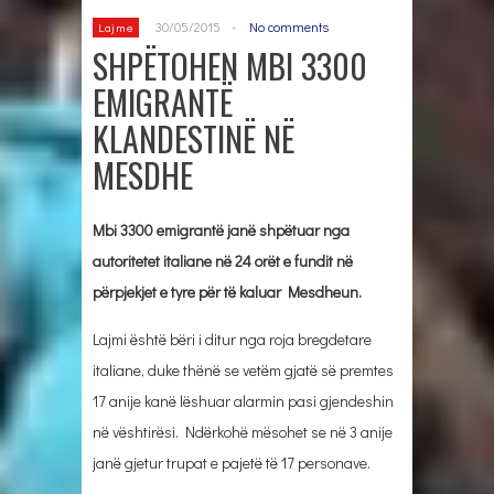
30/05/2015
-
No comments
Lajme
SHPËTOHEN MBI 3300
EMIGRANTË
KLANDESTINË NË
MESDHE
Mbi 3300 emigrantë janë shpëtuar nga
autoritetet italiane në 24 orët e fundit në
përpjekjet e tyre për të kaluar Mesdheun.
Lajmi është bëri i ditur nga roja bregdetare
italiane, duke thënë se vetëm gjatë së premtes
17 anije kanë lëshuar alarmin pasi gjendeshin
në vështirësi. Ndërkohë mësohet se në 3 anije
janë gjetur trupat e pajetë të 17 personave.