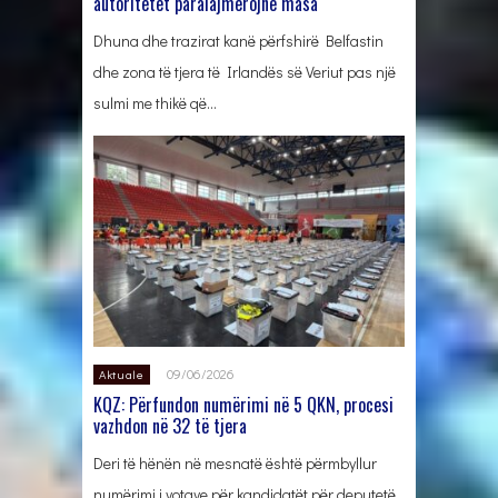
autoritetet paralajmërojnë masa
Dhuna dhe trazirat kanë përfshirë Belfastin
dhe zona të tjera të Irlandës së Veriut pas një
sulmi me thikë që…
09/06/2026
Aktuale
KQZ: Përfundon numërimi në 5 QKN, procesi
vazhdon në 32 të tjera
Deri të hënën në mesnatë është përmbyllur
numërimi i votave për kandidatët për deputetë