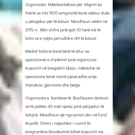
Organizata Ndërkombëtare për Migrim ka
thënë se mbi 1800 emigrantë kanë vdekur duke
u përpjekur për të kaluar Mesdheun vetëm në
2015-n. Këto shifra janë gati 30 herë më të
larta se e njëjta periudhë e vitit të kaluar.
Mediat italiane kanë bërë të ditur se
operacionet e shpëtimit janë organizuar
kryesisht në bregdetin libian, ndërkohë në
operacione kanë marrë pjesë edhe anije
irlandeze, gjermane dhe belge.
Organizata e Kombeve të Bashkuara vlerëson
se të paktën 40 mijë njerëz janë përpjekur të
kalojnë Mesdheun që nga janari deri në fund
të prillit. Shtimi i ndjeshëm i numrit të
emigrantëve klandestinë lidhet kryesisht me