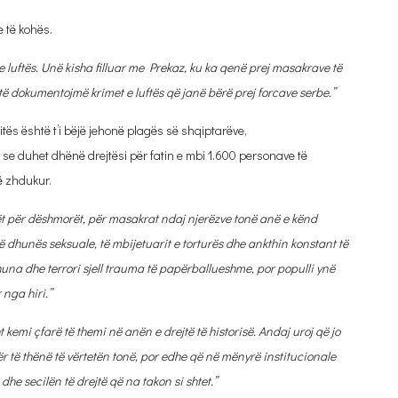
e të kohës.
 luftës. Unë kisha filluar me Prekaz, ku ka qenë prej masakrave të
ë dokumentojmë krimet e luftës që janë bërë prej forcave serbe.”
ozitës është t’i bëjë jehonë plagës së shqiptarëve,
 se duhet dhënë drejtësi për fatin e mbi 1.600 personave të
ë zhdukur.
rët për dëshmorët, për masakrat ndaj njerëzve tonë anë e kënd
të dhunës seksuale, të mbijetuarit e torturës dhe ankthin konstant të
huna dhe terrori sjell trauma të papërballueshme, por populli ynë
r nga hiri.”
t kemi çfarë të themi në anën e drejtë të historisë. Andaj uroj që jo
r të thënë të vërtetën tonë, por edhe që në mënyrë institucionale
e secilën të drejtë që na takon si shtet.”