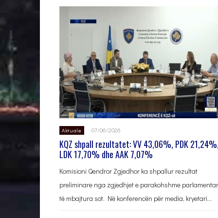
07/06/2026
Aktuale
KQZ shpall rezultatet: VV 43,06%, PDK 21,24%
LDK 17,70% dhe AAK 7,07%
Komisioni Qendror Zgjedhor ka shpallur rezultat
preliminare nga zgjedhjet e parakohshme parlamenta
të mbajtura sot. Në konferencën për media, kryetari…