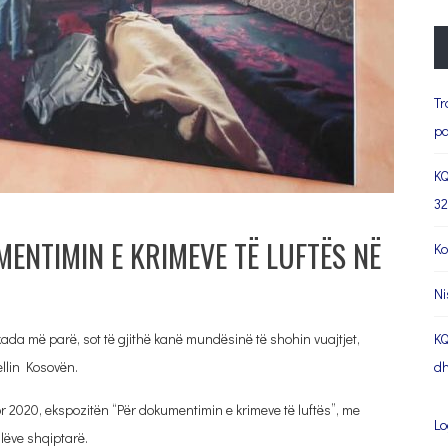
Tr
pa
KQ
32
ENTIMIN E KRIMEVE TË LUFTËS NË
Ko
Ni
ada më parë, sot të gjithë kanë mundësinë të shohin vuajtjet,
KQ
llin Kosovën.
dh
or 2020, ekspozitën “Për dokumentimin e krimeve të luftës”, me
Lo
ilëve shqiptarë.