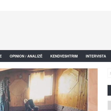
E
OPINION / ANALIZË
KENDVESHTRIM
INTERVISTA
Ar