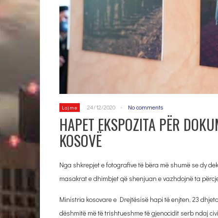
24/12/2020
-
No comments
Lajme
HAPET EKSPOZITA PËR DOKUM
KOSOVË
Nga shkrepjet e fotografive të bëra më shumë se dy dek
masakrat e dhimbjet që shenjuan e vazhdojnë ta përcje
Ministria kosovare e Drejtësisë hapi të enjten, 23 dhjet
dëshmitë më të trishtueshme të gjenocidit serb ndaj civ