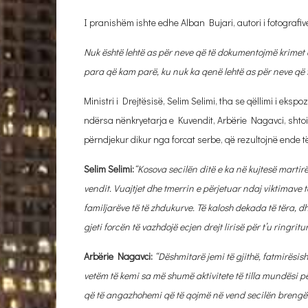
I pranishëm ishte edhe Alban Bujari, autori i fotografiv
Nuk është lehtë as për neve që të dokumentojmë krimet e
para që kam parë, ku nuk ka qenë lehtë as për neve që t
Ministri i Drejtësisë, Selim Selimi, tha se qëllimi i eksp
ndërsa nënkryetarja e Kuvendit, Arbërie Nagavci, shtoi
përndjekur dikur nga forcat serbe, që rezultojnë ende t
Selim Selimi:
“Kosova secilën ditë e ka në kujtesë marti
vendit. Vuajtjet dhe tmerrin e përjetuar ndaj viktimave 
familjarëve të të zhdukurve. Të kalosh dekada të tëra, d
gjeti forcën të vazhdojë ecjen drejt lirisë për t’u ringritu
Arbërie Nagavci:
“Dëshmitarë jemi të gjithë, fatmirësish
vetëm të kemi sa më shumë aktivitete të tilla mundësi pë
që të angazhohemi që të qojmë në vend secilën brengë dh