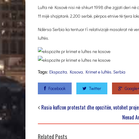
Lufta në Kosovë nisi në shkurt 1998 dhe zgjati deri në qer
11 mijë shqiptarë, 2,200 serbë, përpos etnive të tjera lok
Ndërsa Serbia ka tentuar t’i relativizojë masakrat në v
luftës.
Tags:
Ekspozita
,
Kosova
,
Krimet e luftës
,
Serbia
Facebook
Twitter
Google
Rusia kufizon protestat dhe opozitën, votohet projek
Nenad Ar
Related Posts