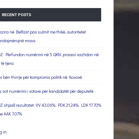
RECENT POSTS
azira në Belfast pas sulmit me thikë, autoritetet
ralajmërojnë masa
Z: Përfundon numërimi në 5 QKN, procesi vazhdon në
 të tjera
s bën thirrje për kompromis politik në Kosovë
s sot numërimi i votave për kandidatët për deputetë
Z shpall rezultatet: VV 43,06%, PDK 21,24%, LDK 17,70%
e AAK 7,07%
g in