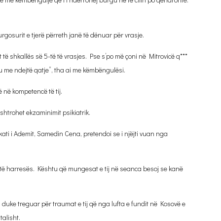
urgosurit e tjerë përreth janë të dënuar për vrasje.
të shkallës së 5-të të vrasjes. Pse s’po më çoni në Mitrovicë q***
u me ndejtë qatje”, tha ai me këmbëngulësi.
ë në kompetencë të tij.
htrohet ekzaminimit psikiatrik.
ati i Ademit, Samedin Cena, pretendoi se i njëjti vuan nga
 të harresës. Kështu që mungesat e tij në seanca besoj se kanë
, duke treguar për traumat e tij që nga lufta e fundit në Kosovë e
alisht.