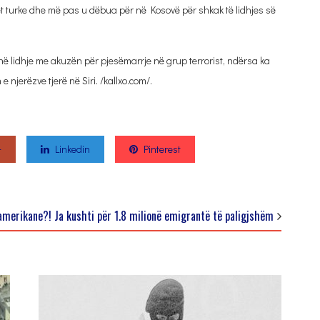
tet turke dhe më pas u dëbua për në Kosovë për shkak të lidhjes së
ë lidhje me akuzën për pjesëmarrje në grup terrorist, ndërsa ka
njerëzve tjerë në Siri. /kallxo.com/.
+
Linkedin
Pinterest
merikane?! Ja kushti për 1.8 milionë emigrantë të paligjshëm