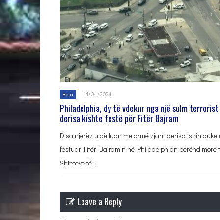
11/04/2024
Bota
Philadelphia, dy të vdekur nga një sulm terrorist
derisa kishte festë për Fitër Bajram
Disa njerëz u qëlluan me armë zjarri derisa ishin duke 
festuar Fitër Bajramin në Philadelphian perëndimore 
Shteteve të…
Leave a Reply