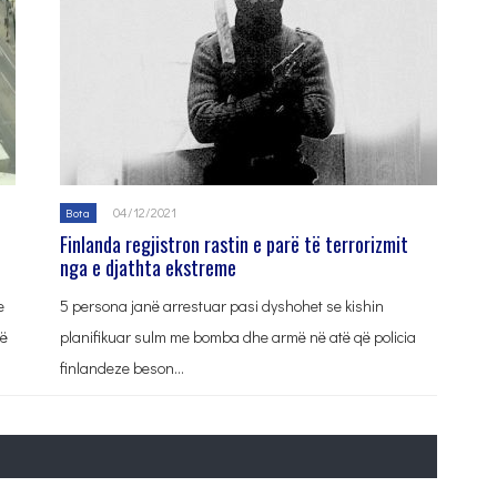
04/12/2021
Bota
Finlanda regjistron rastin e parë të terrorizmit
nga e djathta ekstreme
e
5 persona janë arrestuar pasi dyshohet se kishin
të
planifikuar sulm me bomba dhe armë në atë që policia
finlandeze beson…