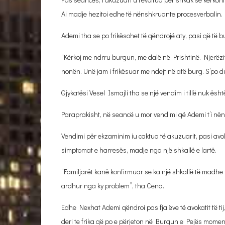
Ai madje hezitoi edhe të nënshkruante procesverbalin.
Ademi tha se po frikësohet të qëndrojë aty, pasi që të b
“Kërkoj me ndrru burgun, me dalë në Prishtinë. Njerëzit 
nonën. Unë jam i frikësuar me ndejt në atë burg. S’po d
Gjykatësi Vesel Ismajli tha se një vendim i tillë nuk ësht
Paraprakisht, në seancë u mor vendimi që Ademi t’i nëns
Vendimi për ekzaminim iu caktua të akuzuarit, pasi avok
simptomat e harresës, madje nga një shkallë e lartë.
“Familjarët kanë konfirmuar se ka një shkallë të madhe
ardhur nga ky problem”, tha Cena.
Edhe Nexhat Ademi qëndroi pas fjalëve të avokatit të tij
deri te frika që po e përjeton në Burgun e Pejës moment