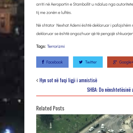
arriti në Aeroportin e Stambollit u ndalua nga autorite
tij me zonën e luftës.
Në shtator Nexhat Ademi është deklaruar i pafajshëm n
deklaruar se është angazhuar që të pengojë shkuarjen e 
Tags:
Terrorizmi
Facebook
Twitter
Google
Hyn sot në fuqi ligji i amnistisë
SHBA: Do nënshtetësinë a
Related Posts