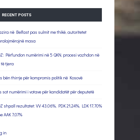
RECENT POSTS
azira në Belfast pas sulmit me thikë, autoritetet
ralajmërojnë masa
Z: Përfundon numërimi në 5 QKN, procesi vazhdon në
 të tjera
s bën thirrje për kompromis politik në Kosovë
s sot numërimi i votave për kandidatët për deputetë
Z shpall rezultatet: VV 43,06%, PDK 21,24%, LDK 17,70%
e AAK 7,07%
g in