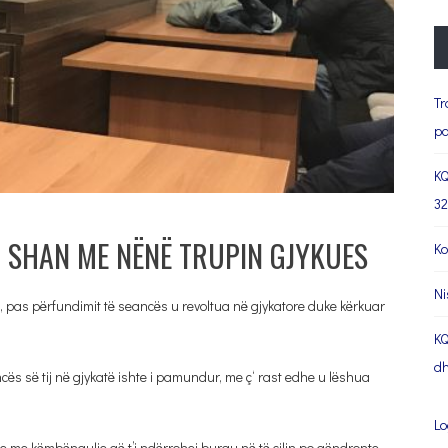
Tr
pa
KQ
32
M SHAN ME NËNË TRUPIN GJYKUES
Ko
Ni
, pas përfundimit të seancës u revoltua në gjykatore duke kërkuar
KQ
dh
cës së tij në gjykatë ishte i pamundur, me ç‘ rast edhe u lëshua
Lo
e me këmbëngulje që t’i ndërrohej burgu në të cilin po qëndronte.