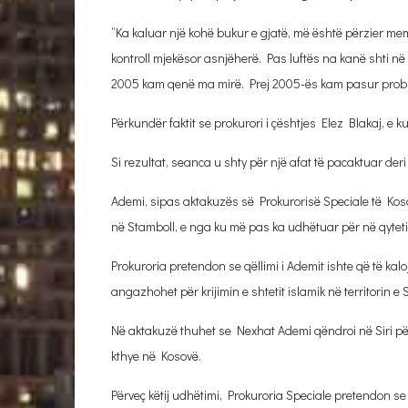
“Ka kaluar një kohë bukur e gjatë, më është përzier m
kontroll mjekësor asnjëherë. Pas luftës na kanë shti në
2005 kam qenë ma mirë. Prej 2005-ës kam pasur probl
Përkundër faktit se prokurori i çështjes Elez Blakaj, e k
Si rezultat, seanca u shty për një afat të pacaktuar deri
Ademi, sipas aktakuzës së Prokurorisë Speciale të Kosovë
në Stamboll, e nga ku më pas ka udhëtuar për në qytetin
Prokuroria pretendon se qëllimi i Ademit ishte që të kal
angazhohet për krijimin e shtetit islamik në territorin e 
Në aktakuzë thuhet se Nexhat Ademi qëndroi në Siri për 
kthye në Kosovë.
Përveç këtij udhëtimi, Prokuroria Speciale pretendon se