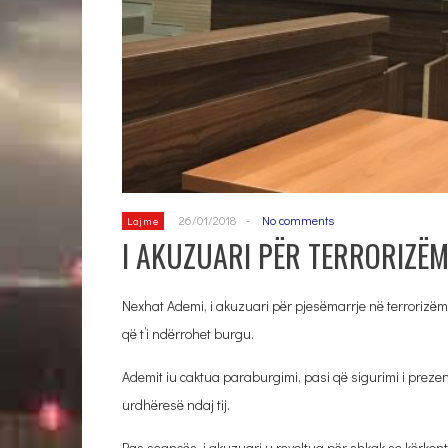
26/01/2018
-
No comments
Lajme
I AKUZUARI PËR TERRORIZË
Nexhat Ademi, i akuzuari për pjesëmarrje në terrorizëm
që t’i ndërrohet burgu.
Ademit iu caktua paraburgimi, pasi që sigurimi i prezen
urdhëresë ndaj tij.
Pas seancës, i akuzuari u revoltua për shkak se kërkont