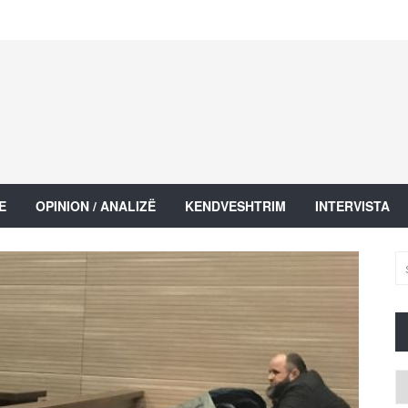
E
OPINION / ANALIZË
KENDVESHTRIM
INTERVISTA
Ar