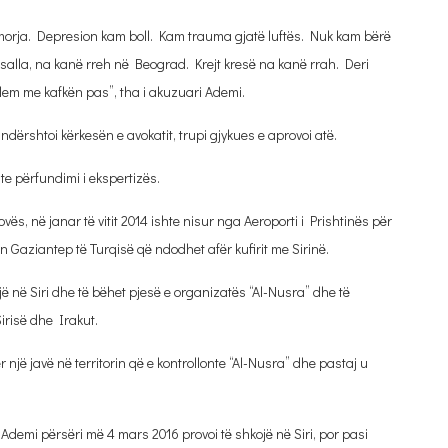
emorja. Depresion kam boll. Kam trauma gjatë luftës. Nuk kam bërë
 salla, na kanë rreh në Beograd. Krejt kresë na kanë rrah. Deri
em me kafkën pas”, tha i akuzuari Ademi.
undërshtoi kërkesën e avokatit, trupi gjykues e aprovoi atë.
 te përfundimi i ekspertizës.
s, në janar të vitit 2014 ishte nisur nga Aeroporti i Prishtinës për
 Gaziantep të Turqisë që ndodhet afër kufirit me Sirinë.
ojë në Siri dhe të bëhet pjesë e organizatës “Al-Nusra” dhe të
Sirisë dhe Irakut.
një javë në territorin që e kontrollonte “Al-Nusra” dhe pastaj u
 Ademi përsëri më 4 mars 2016 provoi të shkojë në Siri, por pasi