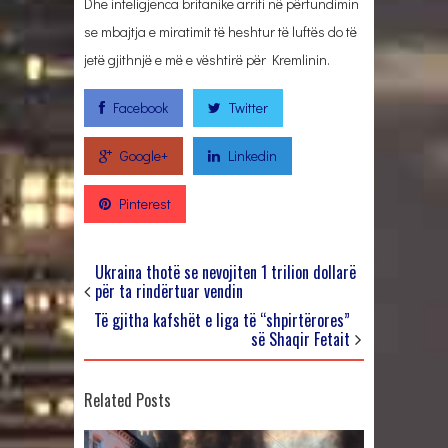
Dhe inteligjenca britanike arriti në përfundimin
se mbajtja e miratimit të heshtur të luftës do të
jetë gjithnjë e më e vështirë për Kremlinin.
Facebook
Twitter
Google+
Linkedin
Pinterest
Ukraina thotë se nevojiten 1 trilion dollarë
për ta rindërtuar vendin
Të gjitha kafshët e liga të “shpirtërores”
së Shaqir Fetait
Related Posts