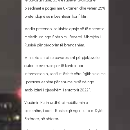
bisedimet e paqes me Ukrainën dhe vetëm 25%
pretendojnë se mbështesin konfliktin.
Media pretendoi se kishte qasje në të dhënat e
mbledhura nga Shërbimi Federal Mbrojtës i
Rusisë për përdorim të brendshëm.
Ministria shtoi se pavarësisht përpjekjeve të
autoriteteve ruse për të kontrolluar
informacionin, konflikti është bërë “gjithnjë e më
i papranueshëm për shumë rusë që nga
‘mobilizimi i pjesshëm’ i shtatorit 2022”.
Vladimir Putin urdhëroi mobilizimin e
pjesshëm, i pari i Rusisë që nga Lufta e Dytë
Botërore, në shtator.