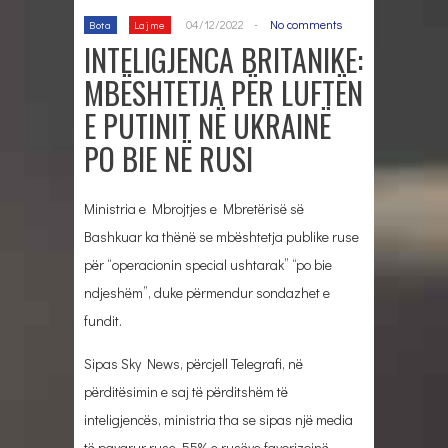
04/12/2022
-
No comments
Bota
Lajme
INTELIGJENCA BRITANIKE:
MBËSHTETJA PËR LUFTËN
E PUTINIT NË UKRAINË
PO BIE NË RUSI
Ministria e Mbrojtjes e Mbretërisë së
Bashkuar ka thënë se mbështetja publike ruse
për “operacionin special ushtarak” “po bie
ndjeshëm”, duke përmendur sondazhet e
fundit.
Sipas Sky News, përcjell Telegrafi, në
përditësimin e saj të përditshëm të
inteligjencës, ministria tha se sipas një media
të pavarur ruse, 55% e rusëve favorizojnë