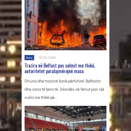
10/06/2026
Bota
Trazira në Belfast pas sulmit me thikë,
autoritetet paralajmërojnë masa
Dhuna dhe trazirat kanë përfshirë Belfastin
dhe zona të tjera të Irlandës së Veriut pas një
sulmi me thikë që…