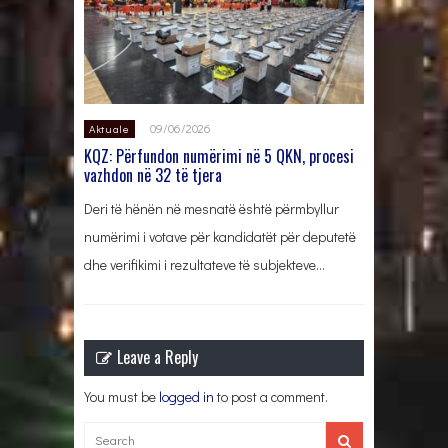
09/06/2026
Aktuale
KQZ: Përfundon numërimi në 5 QKN, procesi
vazhdon në 32 të tjera
Deri të hënën në mesnatë është përmbyllur
numërimi i votave për kandidatët për deputetë
dhe verifikimi i rezultateve të subjekteve…
Leave a Reply
You must be
logged in
to post a comment.