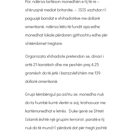
Por, ndërsa lartëson monedhën e tij të re –
shkruajnë mediat britanike, – ISIS vazhdon t’i
paguajë bandat e xhihadistëve me dollarë
amerikanë, ndërsa këto të fundit apo edhe
monedhat lokale përdoren gjithashtu edhe për
shkëmbimet tregtare.
Organizata xhihadiste pretendon se, dinari i
artë 21-karatësh dhe me peshën prej 4.25
gramësh do të jetë i barazvlefshëm me 139
dollarë amerikanë.
Grupi këmbëngul po ashtu se, monedha nuk
do ta humbë kurrë vlerën e saj, krahasuar me
kartëmonedhat e letrës. Duke qenë se Shteti
Islamik është një grupim terrorist, paratë e tij
nuk do të mund t’i përdorë dot për tregti jashtë