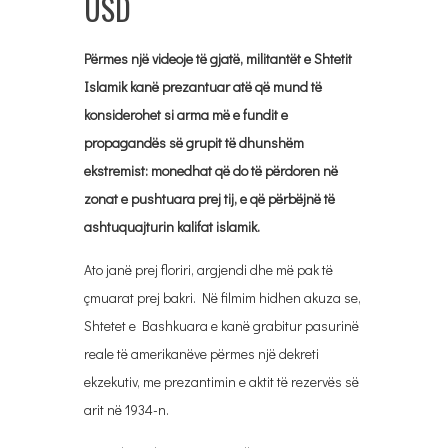
USD
Përmes një videoje të gjatë, militantët e Shtetit
Islamik kanë prezantuar atë që mund të
konsiderohet si arma më e fundit e
propagandës së grupit të dhunshëm
ekstremist: monedhat që do të përdoren në
zonat e pushtuara prej tij, e që përbëjnë të
ashtuquajturin kalifat islamik.
Ato janë prej floriri, argjendi dhe më pak të
çmuarat prej bakri. Në filmim hidhen akuza se,
Shtetet e Bashkuara e kanë grabitur pasurinë
reale të amerikanëve përmes një dekreti
ekzekutiv, me prezantimin e aktit të rezervës së
arit në 1934-n.