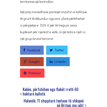
territoreve që kontrollon.
Një prej monedhave paraqet imazhin e kallinjve
të grurit të lëkundur nga era, çfarë përkthehet
si përpjekje e ISIS-it për të treguar sesa
kujdeset për njerëzit e vetë, ai që bota e njeh si
një grup brutal terrorist.
Facebook
Twitter
Google+
Linkedin
Pinterest
Kukës, përfshihen nga flakët rreth 60
hektarë kullotë
Holandë, 11 shqiptarë tentuan të shkojnë
në Britani me jaht