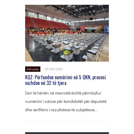
09/06/2026
Aktuale
KQZ: Përfundon numërimi në 5 QKN, procesi
vazhdon në 32 të tjera
Deri të hënën në mesnatë është përmbyllur
numërimi i votave për kandidatët për deputetë
dhe verifikimi i rezultateve të subjekteve…