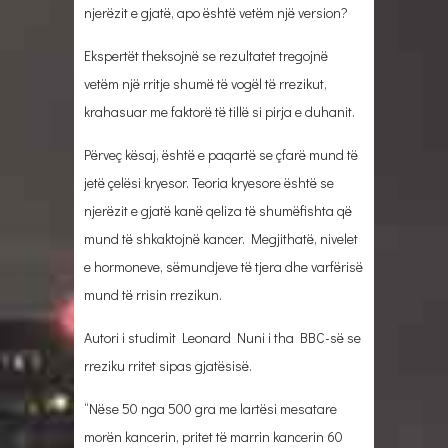
njerëzit e gjatë, apo është vetëm një version?
Ekspertët theksojnë se rezultatet tregojnë
vetëm një rritje shumë të vogël të rrezikut,
krahasuar me faktorë të tillë si pirja e duhanit.
Përveç kësaj, është e paqartë se çfarë mund të
jetë çelësi kryesor. Teoria kryesore është se
njerëzit e gjatë kanë qeliza të shumëfishta që
mund të shkaktojnë kancer. Megjithatë, nivelet
e hormoneve, sëmundjeve të tjera dhe varfërisë
mund të rrisin rrezikun.
Autori i studimit Leonard Nuni i tha BBC-së se
rreziku rritet sipas gjatësisë.
“Nëse 50 nga 500 gra me lartësi mesatare
morën kancerin, pritet të marrin kancerin 60