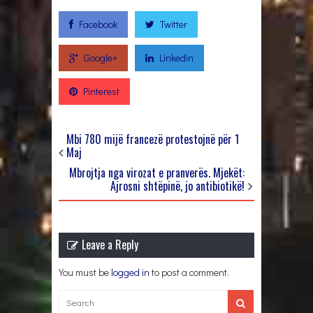
Facebook
Twitter
Google+
Linkedin
Pinterest
Mbi 780 mijë francezë protestojnë për 1
Maj
Mbrojtja nga virozat e pranverës. Mjekët:
Ajrosni shtëpinë, jo antibiotikë!
Leave a Reply
You must be
logged in
to post a comment.