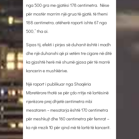
nga 500 gra me gjatësi 178 centimetra. Nëse
për mostër marrim një grua të gjatë, të themi
188 centimetra, atëherë raporti ishte 67 nga
500,” tha ai.
Sipas tij, efekti i pirjes së duhanit është i madh
dhe një duhanxhi që pi vetëm tre cigare në ditë
ka gjashtë herë më shumë gjasa për të marrë
kancerin e mushkërive.
Një raport i publikuar nga Shoqëria
Mbretërore thotë se për çdo rritje në lartësinë
njerëzore prej dhjetë centimetra mbi
mesataren – mesatarja është 170 centimetra
për meshkujt dhe 160 centimetra për femrat –
ka një rrezik 10 për qind më të lartë të kancerit.