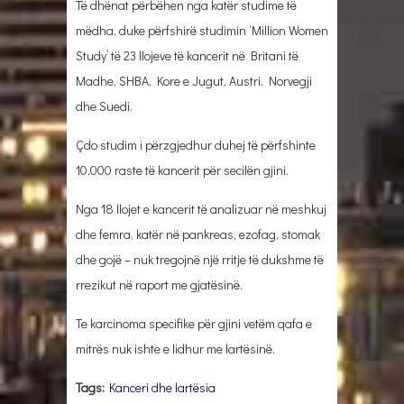
Të dhënat përbëhen nga katër studime të
mëdha, duke përfshirë studimin ‘Million Women
Study’ të 23 llojeve të kancerit në Britani të
Madhe, SHBA, Kore e Jugut, Austri, Norvegji
dhe Suedi.
Çdo studim i përzgjedhur duhej të përfshinte
10,000 raste të kancerit për secilën gjini.
Nga 18 llojet e kancerit të analizuar në meshkuj
dhe femra, katër në pankreas, ezofag, stomak
dhe gojë – nuk tregojnë një rritje të dukshme të
rrezikut në raport me gjatësinë.
Te karcinoma specifike për gjini vetëm qafa e
mitrës nuk ishte e lidhur me lartësinë.
Tags:
Kanceri dhe lartësia