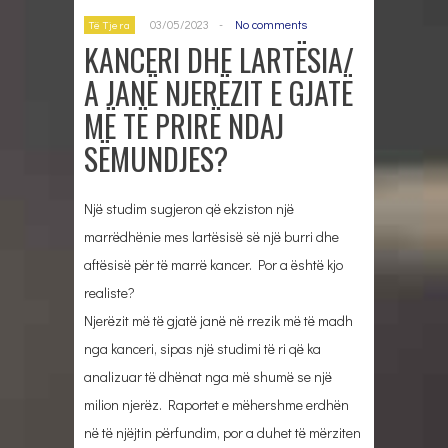
03/05/2023
-
No comments
Të Tjera
KANCERI DHE LARTËSIA/
A JANË NJERËZIT E GJATË
MË TË PRIRË NDAJ
SËMUNDJES?
Një studim sugjeron që ekziston një
marrëdhënie mes lartësisë së një burri dhe
aftësisë për të marrë kancer. Por a është kjo
realiste?
Njerëzit më të gjatë janë në rrezik më të madh
nga kanceri, sipas një studimi të ri që ka
analizuar të dhënat nga më shumë se një
milion njerëz. Raportet e mëhershme erdhën
në të njëjtin përfundim, por a duhet të mërziten