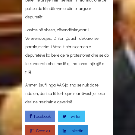
policia do të ndërhynte për të larguar
deputetët.
Jashtë në shesh, zëvendëskryetari i
Vetëvendosjes, Driton Çaushi deklaroi se,
paralajmërimi i Veselit për nxjerrjen e
deputetëve ka bërë që të protestohet dhe se do
të kundërshtohet me të gjitha forcat një gjë e
tillë.
Ahmet Isufi, nga AAK-ja, tha se nuk do të
ndalen, deri sa të tërhiqen marrëveshjet, ose
deri në rrëzimin e qeverisë.
Facebook
Twitter
Google+
Linkedin