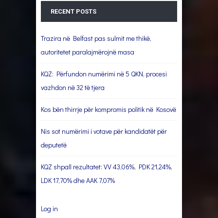
RECENT POSTS
Trazira në Belfast pas sulmit me thikë,
autoritetet paralajmërojnë masa
KQZ: Përfundon numërimi në 5 QKN, procesi
vazhdon në 32 të tjera
Kos bën thirrje për kompromis politik në Kosovë
Nis sot numërimi i votave për kandidatët për
deputetë
KQZ shpall rezultatet: VV 43,06%, PDK 21,24%,
LDK 17,70% dhe AAK 7,07%
Log in