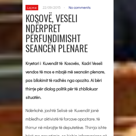
22/09/2015
-
No comments
Lajme
KOSOVË, VESELI
NDËRPRET
PËRFUNDIMISHT
SEANCËN PLENARE
Kryetari i Kuvendit të Kosovës, Kadri Veseli
vendos të mos e mbajë më seancën plenare,
pas bllokimit të radhës nga opozita. Ai bëri
thirrje për dialog politik për të zhbllokuar
situatën.
Ndërkohë, jashtë Selisë së Kuvendit janë
mbledhur aktivistë të forcave opozitare, të
thirrur në mbrojtje të deputetëve. Thirrja ishte
bërë me arsyetimin, se kishin informacione që