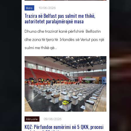
10/06/2026
Bota
Trazira në Belfast pas sulmit me thikë,
autoritetet paralajmërojnë masa
Dhuna dhe trazirat kanë përfshirë Belfastin
dhe zona të tjera të Irlandës së Veriut pas një
sulmi me thikë që…
09/06/2026
Aktuale
KQZ: Përfundon numërimi në 5 QKN, procesi