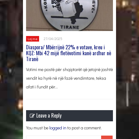
27/04/2025
Lajme
Diaspora/ Mbërrijnë 22% e votave, kreu i
KQZ: Mbi 42 mijë fletëvotimi kanë ardhur në
Tiranë
Votimi me postë për shqiptarët që jetojnë jashtë
vendit ka hyrë në një fazë vendimtare, teksa
afati i fundit për…
Leave a Reply
You must be
logged in
to post a comment.