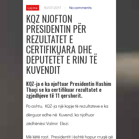
10/07/2017
-
No comments
Lajme
KQZ NJOFTON
PRESIDENTIN PËR
REZULTATET E
CERTIFIKUARA DHE
DEPUTETËT E RINJ TË
KUVENDIT
KQZ-ja e ka njoftuar Presidentin Hashim
Thaçi se ka certifikuar rezultatet e
zgjedhjeve të 11 qershorit.
Po ashtu, KQZ-ja një kopje të rezultateve e ka
dërguar edhe në Kuvend, ka njoftuar
zëdhënësi Valmir Elezi.
Më këtë rast, Presidentit i është hapur rrugë që