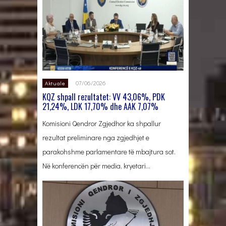
07/06/2026
Aktuale
KQZ shpall rezultatet: VV 43,06%, PDK
21,24%, LDK 17,70% dhe AAK 7,07%
Komisioni Qendror Zgjedhor ka shpallur
rezultat preliminare nga zgjedhjet e
parakohshme parlamentare të mbajtura sot.
Në konferencën për media, kryetari…