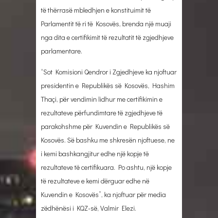
të thërrasë mbledhjen e konstituimit të
Parlamentit të ri të Kosovës, brenda një muaji
nga dita e certifikimit të rezultatit të zgjedhjeve
parlamentare.
“Sot Komisioni Qendror i Zgjedhjeve ka njoftuar
presidentin e Republikës së Kosovës, Hashim
Thaçi, për vendimin lidhur me certifikimin e
rezultateve përfundimtare të zgjedhjeve të
parakohshme për Kuvendin e Republikës së
Kosovës. Së bashku me shkresën njoftuese, ne
i kemi bashkangjitur edhe një kopje të
rezultateve të certifikuara. Po ashtu, një kopje
të rezultateve e kemi dërguar edhe në
Kuvendin e Kosovës”, ka njoftuar për media
zëdhënësi i KQZ-së, Valmir Elezi.