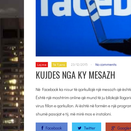
23/12/2015
-
No comments
Lajme
Të Tjera
KUJDES NGA KY MESAZH
Në Facebook ka nisur të qarkullojë një mesazh që është
Është një mashtrim online që mund të ju bllokojë llogari
virus fillon e qarkullon. Ai është në formën e një prog
shumë pasojat e tij, më mirë mos e instaloni.
Facebook
Twitter
Google