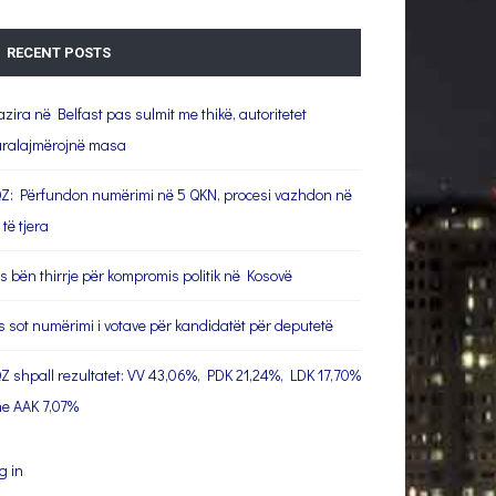
RECENT POSTS
azira në Belfast pas sulmit me thikë, autoritetet
ralajmërojnë masa
Z: Përfundon numërimi në 5 QKN, procesi vazhdon në
 të tjera
s bën thirrje për kompromis politik në Kosovë
s sot numërimi i votave për kandidatët për deputetë
Z shpall rezultatet: VV 43,06%, PDK 21,24%, LDK 17,70%
e AAK 7,07%
g in