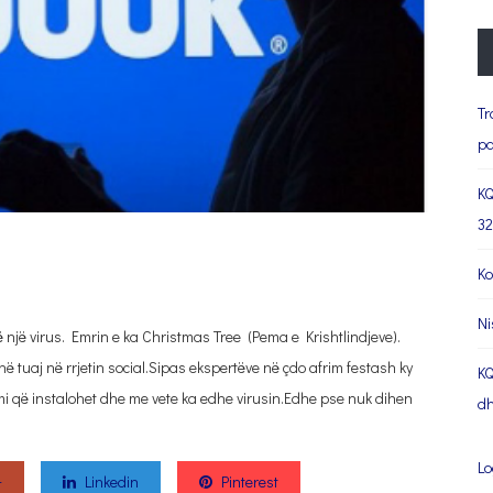
Tr
pa
KQ
32
Ko
Ni
 një virus. Emrin e ka Christmas Tree (Pema e Krishtlindjeve).
në tuaj në rrjetin social.Sipas ekspertëve në çdo afrim festash ky
KQ
rami që instalohet dhe me vete ka edhe virusin.Edhe pse nuk dihen
dh
Lo
+
Linkedin
Pinterest