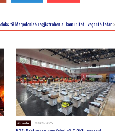
odoks të Maqedonisë regjistrohen si komunitet i veçantë fetar
09/06/2026
Aktuale