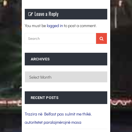
Leave a Reply
You must be
logged in
to post a comment.
ARCHIVES
Archives
RECENT POSTS
Trazira në Belfast pas sulmit me thikë,
autoritetet paralajmërojnë masa