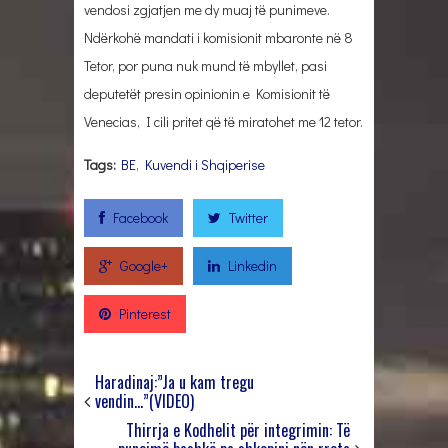
vendosi zgjatjen me dy muaj të punimeve.
Ndërkohë mandati i komisionit mbaronte në 8
Tetor, por puna nuk mund të mbyllet, pasi
deputetët presin opinionin e Komisionit të
Venecias, I cili pritet që të miratohet me 12 tetor.
Tags:
BE
,
Kuvendi i Shqiperise
Facebook
Twitter
Google+
Linkedin
Pinterest
Haradinaj:”Ja u kam tregu
vendin…”(VIDEO)
Thirrja e Kodhelit për integrimin: Të