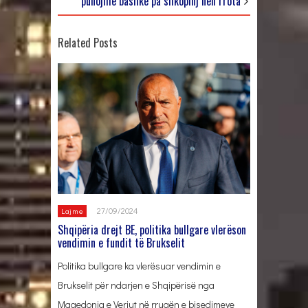
punojmë bashkë pa shkopinj nën rrota
Related Posts
27/09/2024
Lajme
Shqipëria drejt BE, politika bullgare vlerëson
vendimin e fundit të Brukselit
Politika bullgare ka vlerësuar vendimin e
Brukselit për ndarjen e Shqipërisë nga
Maqedonia e Veriut në rrugën e bisedimeve