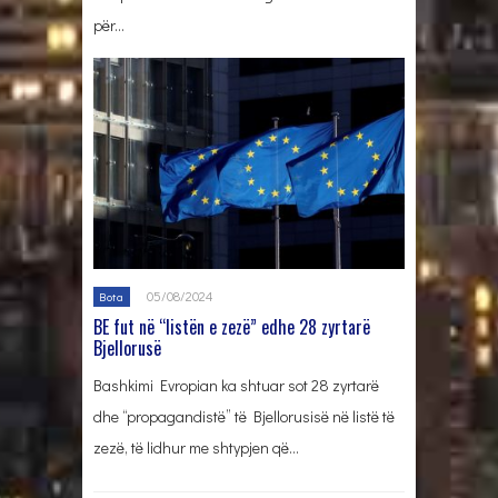
për…
05/08/2024
Bota
BE fut në “listën e zezë” edhe 28 zyrtarë
Bjellorusë
Bashkimi Evropian ka shtuar sot 28 zyrtarë
dhe “propagandistë” të Bjellorusisë në listë të
zezë, të lidhur me shtypjen që…