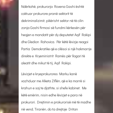
Ndërkohë, prokurorja Rovena Gashi është
caktuar prokurore pranë sektorit të
dekriminalizimit, pikërisht sektor në të cilin
zonja Gashi firmosi së fundmi kërkesën për
heqjen e mandatit për dy deputetet Aqif Rakipi
dhe Gledion Rahovica. Për këtë lëvizje reagoi
Partia Demokratike që e cilësoi si një hakmarrje
direkte e Kryeministrit Ramës për llogari të
aleatit dhe mikut të tij, Aqif Rakipi.
Lëvizjet e kryeprokurores Marku kanë
vazhduar me Alketa Ziflën, që e ka marrë si
krahun e saj te djathte, si shefe kabinet. Me
këtë emërim, nisin edhe lëvizjet e para në
prokurori. Drejtimin e prokurorisë më të madhe
në vend, Tiranën, do ta drejtoje Dritan