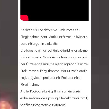
Në ditën e 10 në detyrën e Prokurores së
Përgjithshme, Arta Marku ka firmosur lëvizjet e
para në organin e akuzës.
Drejtoresha e marrëdhënieve juridiksionale me
jashtë, Rovena Gashi është lëvizur nga ky post,
për t’u zëvendësuar me njërin nga garuesit me
Prokuroren e Përgjithshme Marku, zotin Arqile
Koçi, prej vitesh prokuror në Prokurorinë e
Përgjithshme.
Arqile Koçi do të ketë gjithashtu nën varësi
edhe sektorin, që sipas ligjit të dekriminalizimit,
verifikon integritetin e zyrtarëve.