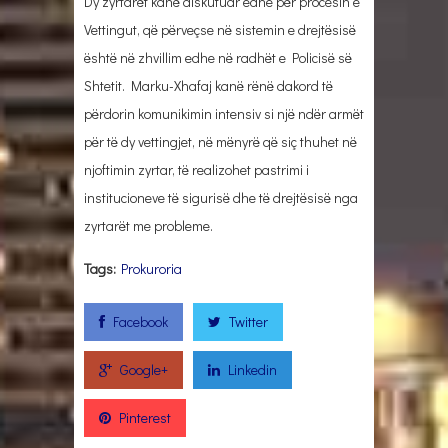
Dy zyrtarët kanë diskutuar edhe për procesin e
Vettingut, që përveçse në sistemin e drejtësisë
është në zhvillim edhe në radhët e Policisë së
Shtetit. Marku-Xhafaj kanë rënë dakord të
përdorin komunikimin intensiv si një ndër armët
për të dy vettingjet, në mënyrë që siç thuhet në
njoftimin zyrtar, të realizohet pastrimi i
institucioneve të sigurisë dhe të drejtësisë nga
zyrtarët me probleme.
Tags:
Prokuroria
Facebook
Twitter
Google+
Linkedin
Pinterest