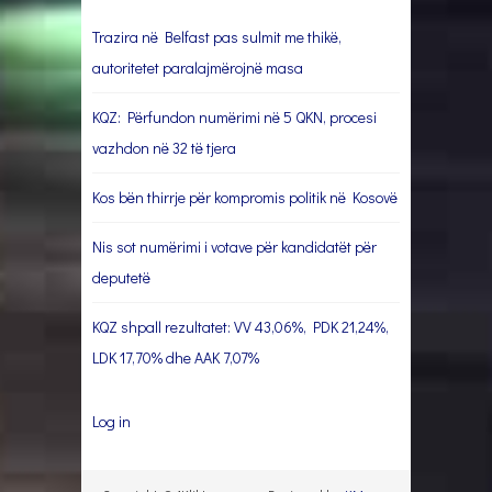
Trazira në Belfast pas sulmit me thikë,
autoritetet paralajmërojnë masa
KQZ: Përfundon numërimi në 5 QKN, procesi
vazhdon në 32 të tjera
Kos bën thirrje për kompromis politik në Kosovë
Nis sot numërimi i votave për kandidatët për
deputetë
KQZ shpall rezultatet: VV 43,06%, PDK 21,24%,
LDK 17,70% dhe AAK 7,07%
Log in