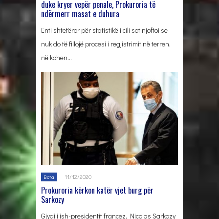
duke kryer vepër penale, Prokuroria të
ndërmerr masat e duhura
Enti shtetëror për statistikë i cili sot njoftoi se
nuk do të fillojë procesi i regjistrimit në terren,
në kohen…
11/12/2020
Bota
Prokuroria kërkon katër vjet burg për
Sarkozy
Gjyqi i ish-presidentit francez, Nicolas Sarkozy