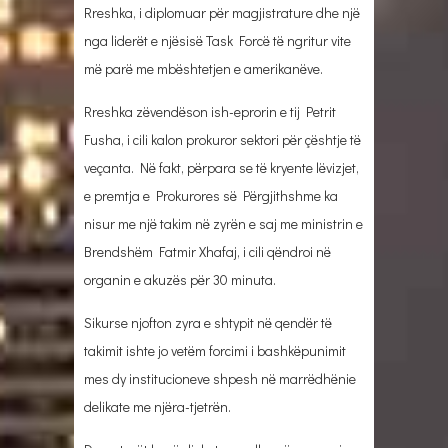
Rreshka, i diplomuar për magjistrature dhe një
nga liderët e njësisë Task Forcë të ngritur vite
më parë me mbështetjen e amerikanëve.
Rreshka zëvendëson ish-eprorin e tij Petrit
Fusha, i cili kalon prokuror sektori për çështje të
veçanta. Në fakt, përpara se të kryente lëvizjet,
e premtja e Prokurores së Përgjithshme ka
nisur me një takim në zyrën e saj me ministrin e
Brendshëm Fatmir Xhafaj, i cili qëndroi në
organin e akuzës për 30 minuta.
Sikurse njofton zyra e shtypit në qendër të
takimit ishte jo vetëm forcimi i bashkëpunimit
mes dy institucioneve shpesh në marrëdhënie
delikate me njëra-tjetrën.