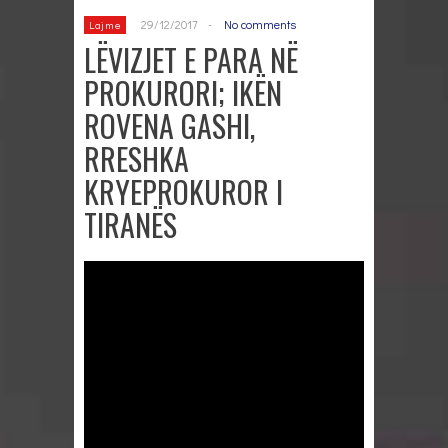
29/12/2017
-
No comments
Lajme
LËVIZJET E PARA NË
PROKURORI; IKËN
ROVENA GASHI,
RRESHKA
KRYEPROKUROR I
TIRANËS