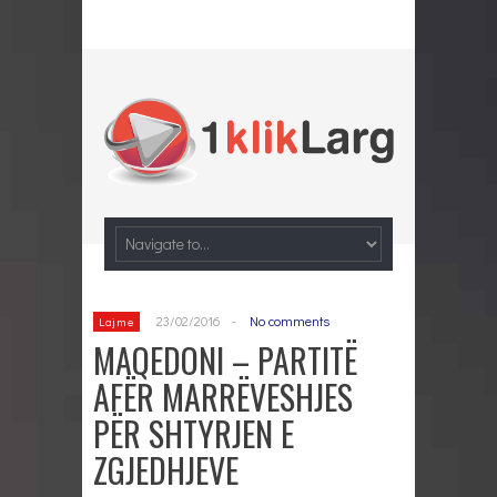
23/02/2016
-
No comments
Lajme
MAQEDONI – PARTITË
AFËR MARRËVESHJES
PËR SHTYRJEN E
ZGJEDHJEVE