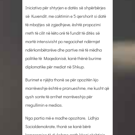
Iniciativa për shtyrjen e datës së shpërbërjes
së Kuvendit, me caktimin e 5 qershorit si datë
të mbajtjes së zgjedhjeve, është propozimi
rreth të cilit në këto orë të fundit të ditës së
martë intensivisht po negociohet ndërmjet
ndërkombëtarëve dhe partive më të mëdha
politike të Maqedonisë, kanë thënë burime
diplomatike për mediat në Shkup.
Burimet e njëjta thonë se për opozitën kjo
marrëveshje është e pranueshme, me kusht që
qysh sonte të arrihet marrëveshja për
rregullimin e medias.
Nga partia më e madhe opozitare, Lidhja
Socialdemokrate, thonë se kanë bërë
kompromise të dukshme rreth kësaj çështjeje,