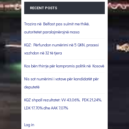
RECENT POSTS
Trazira në Belfast pas sulmit me thikë,
autoritetet paralajmërojnë masa
KQZ: Përfundon numërimi në 5 QKN, procesi
vazhdon në 32 të tjera
Kos bën thirrje për kompromis politik në Kosovë
Nis sot numërimi i votave për kandidatët për
deputetë
KQZ shpall rezultatet: VV 43,06%, PDK 21,24%,
LDK 17,70% dhe AAK 7,07%
Log in