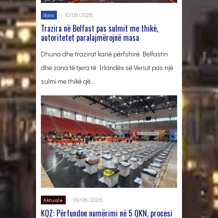
10/06/2026
Bota
Trazira në Belfast pas sulmit me thikë,
autoritetet paralajmërojnë masa
Dhuna dhe trazirat kanë përfshirë Belfastin
dhe zona të tjera të Irlandës së Veriut pas një
sulmi me thikë që…
09/06/2026
Aktuale
KQZ: Përfundon numërimi në 5 QKN, procesi