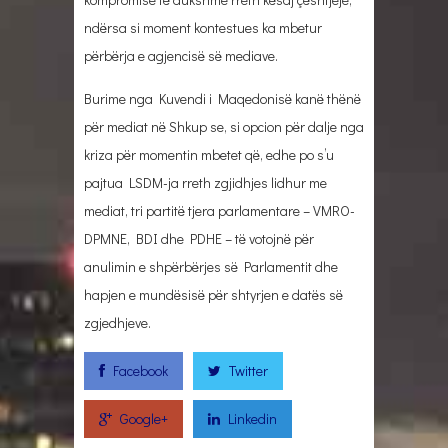
ndërsa si moment kontestues ka mbetur
përbërja e agjencisë së mediave.
Burime nga Kuvendi i Maqedonisë kanë thënë
për mediat në Shkup se, si opcion për dalje nga
kriza për momentin mbetet që, edhe po s’u
pajtua LSDM-ja rreth zgjidhjes lidhur me
mediat, tri partitë tjera parlamentare – VMRO-
DPMNE, BDI dhe PDHE – të votojnë për
anulimin e shpërbërjes së Parlamentit dhe
hapjen e mundësisë për shtyrjen e datës së
zgjedhjeve.
Facebook
Twitter
Google+
Linkedin