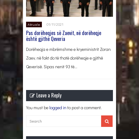
01/11/2021
Aktuale
Pas dorëheqjes së Zaevit, në dorëheqje
është gjithë Qeveria
Dorëheqja e mbrëmshme e kryeministrit Zoran
Zaev, në fakt do të thotë dorëheqje e gjithë
Qeverisë. Sipas nenit 93 të…
Leave a Reply
You must be
logged in
to post a comment.