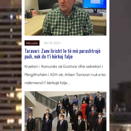
04/12/2021
Aktuale
Taravari: Zaev lirisht le të më parashtrojë
padi, nuk do t’i kërkoj falje
Kryetari i Komunës së Gostivar dhe sekretari i
Përgjithshëm i ASH-së, Arben Taravari nuk e ka
ndërmend t’i kërkojë falje…