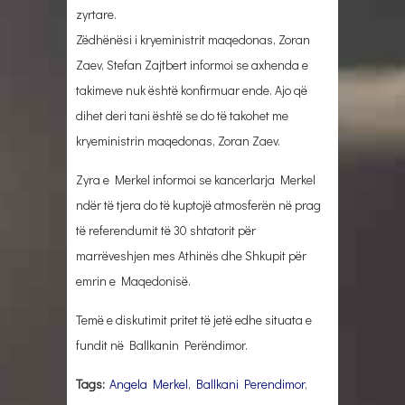
zyrtare.
Zëdhënësi i kryeministrit maqedonas, Zoran
Zaev, Stefan Zajtbert informoi se axhenda e
takimeve nuk është konfirmuar ende. Ajo që
dihet deri tani është se do të takohet me
kryeministrin maqedonas, Zoran Zaev.
Zyra e Merkel informoi se kancerlarja Merkel
ndër të tjera do të kuptojë atmosferën në prag
të referendumit të 30 shtatorit për
marrëveshjen mes Athinës dhe Shkupit për
emrin e Maqedonisë.
Temë e diskutimit pritet të jetë edhe situata e
fundit në Ballkanin Perëndimor.
Tags:
Angela Merkel
,
Ballkani Perendimor
,