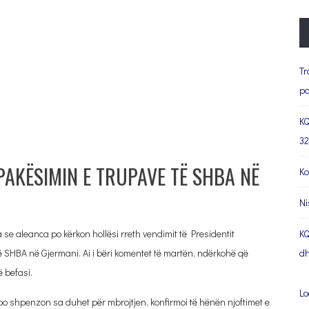
Tr
pa
KQ
32
AKËSIMIN E TRUPAVE TË SHBA NË
Ko
Ni
 se aleanca po kërkon hollësi rreth vendimit të Presidentit
KQ
 SHBA në Gjermani. Ai i bëri komentet të martën, ndërkohë që
dh
ë befasi.
Lo
k po shpenzon sa duhet për mbrojtjen, konfirmoi të hënën njoftimet e