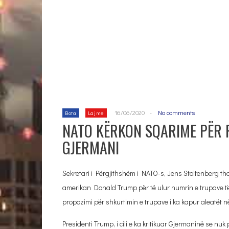
16/06/2020
-
No comments
Bota
Lajme
NATO KËRKON SQARIME PËR P
GJERMANI
Sekretari i Përgjithshëm i NATO-s, Jens Stoltenberg tha
amerikan Donald Trump për të ulur numrin e trupave të
propozimi për shkurtimin e trupave i ka kapur aleatët n
Presidenti Trump, i cili e ka kritikuar Gjermaninë se nu