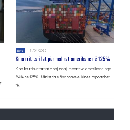
11/04/2025
Bota
Kina rrit tarifat për mallrat amerikane në 125%
Kina ka rritur tarifat e saj ndaj importeve amerikane nga
84% në 125%. Ministria e financave e Kinës raportohet
ti
të…