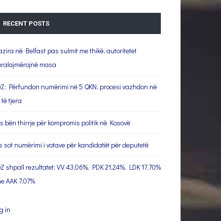
RECENT POSTS
azira në Belfast pas sulmit me thikë, autoritetet
ralajmërojnë masa
Z: Përfundon numërimi në 5 QKN, procesi vazhdon në
 të tjera
s bën thirrje për kompromis politik në Kosovë
s sot numërimi i votave për kandidatët për deputetë
Z shpall rezultatet: VV 43,06%, PDK 21,24%, LDK 17,70%
e AAK 7,07%
g in