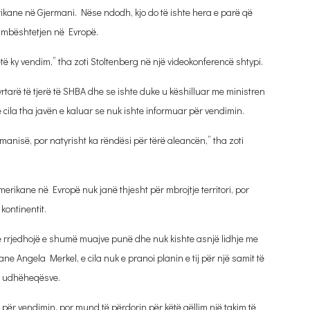
ikane në Gjermani. Nëse ndodh, kjo do të ishte hera e parë që
r mbështetjen në Evropë.
të ky vendim,” tha zoti Stoltenberg në një videokonferencë shtypi.
tarë të tjerë të SHBA dhe se ishte duke u këshilluar me ministren
ila tha javën e kaluar se nuk ishte informuar për vendimin.
nisë, por natyrisht ka rëndësi për tërë aleancën,” tha zoti
merikane në Evropë nuk janë thjesht për mbrojtje territori, por
kontinentit.
te rrjedhojë e shumë muajve punë dhe nuk kishte asnjë lidhje me
 Angela Merkel, e cila nuk e pranoi planin e tij për një samit të
të udhëheqësve.
për vendimin, por mund të përdorin për këtë qëllim një takim të