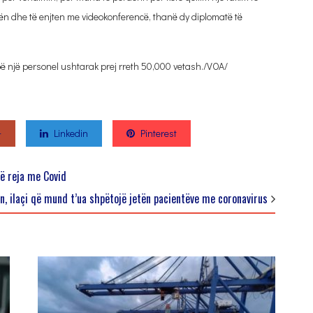
ën dhe të enjten me videokonferencë, thanë dy diplomatë të
 një personel ushtarak prej rreth 50,000 vetash./VOA/
+
Linkedin
Pinterest
të reja me Covid
 ilaçi që mund t’ua shpëtojë jetën pacientëve me coronavirus