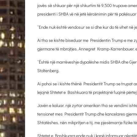
javës së shkuar për një shkurtim të 9,500 trupave amer
presidenti i SHBA vë në jetë kërcënimin për të pakësua
“Ende nuk është vendosur se si dhe kur do të vihet në je
Ai tha se kishte biseduar me Presidentin Trump e me zyr
gjermane të mbrojtjes, Annegret Kramp-Karrenbauer, e c
“Është një marrëveshje dypalëshe midis SHBA dhe Gjerma
Stoltenberg.
Ai pohoi se i kishte thënë Presidentit Trump se trupat a
lejojnë Shtetet e Bashkuara të projektojnë fuqinë përtej 
Javën e kaluar, një zyrtar amerikan tha se vendimi ish
tensionet mes Presidentit Trump dhe kancelares gjermane
Shtatëshes, nën mikpritjen e tij, me pjesëmarrje fizike 
Shtetet e Bashkuara ende nuk i kanë informuar aleatët 