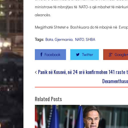
ministrave të mbrojtjes të NATO-s që mbahet të mërkur
aleancës.
Megjithatë Shtetet e Bashkuara do të mbajnë në Evropë
Tags:
Bota
,
Gjermania
,
NATO
,
SHBA
Facebook
Twitter
Google
Panik në Kosovë, në 24 orë konfirmohen 141 raste 
Dexamenthason,
Related Posts