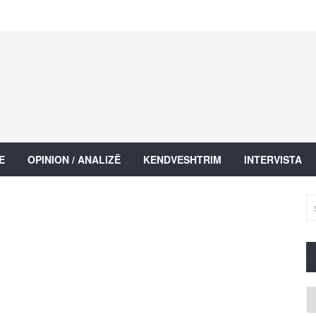
E
OPINION / ANALIZË
KENDVESHTRIM
INTERVISTA
Ar