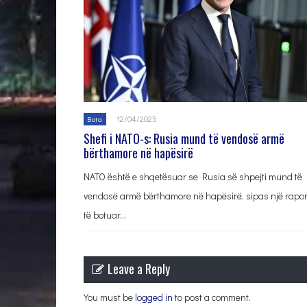
12/04/2025
Bota
Shefi i NATO-s: Rusia mund të vendosë armë
bërthamore në hapësirë
NATO është e shqetësuar se Rusia së shpejti mund të
vendosë armë bërthamore në hapësirë, sipas një rapor
të botuar…
Leave a Reply
You must be
logged in
to post a comment.