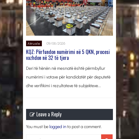
09/06/2026
Aktuale
KQZ: Përfundon numërimi në 5 QKN, procesi
vazhdon në 32 të tjera
Deri të hënën në mesnatë është përmbyllur
numërimi i votave për kandidatët për deputetë
dhe verifikimi i rezultateve të subjekteve…
Leave a Reply
You must be
logged in
to post a comment.