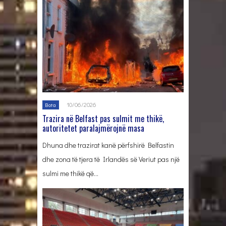
10/06/2026
Bota
Trazira në Belfast pas sulmit me thikë,
autoritetet paralajmërojnë masa
Dhuna dhe trazirat kanë përfshirë Belfastin
dhe zona të tjera të Irlandës së Veriut pas një
sulmi me thikë që…