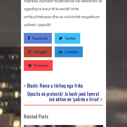
ndërkaq vazhdon të përsërisë me deklarata se
zgjedhja e kreut të kuvendit ishte
antikushtetuese dhe se nuk është respektuar
vullneti i popullit.
Facebook
Twitter
Google+
Linkedin
Pinterest
Blushi: Rama u tërhoq nga frika
Opozita në protestë/ Ja kush janë femrat
më aktive në ‘çadrën e lirisë’
Related Posts