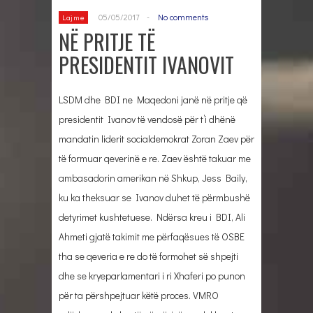
05/05/2017
-
No comments
Lajme
NË PRITJE TË
PRESIDENTIT IVANOVIT
LSDM dhe BDI ne Maqedoni janë në pritje që
presidentit Ivanov të vendosë për t’i dhënë
mandatin liderit socialdemokrat Zoran Zaev për
të formuar qeverinë e re. Zaev është takuar me
ambasadorin amerikan në Shkup, Jess Baily,
ku ka theksuar se Ivanov duhet të përmbushë
detyrimet kushtetuese. Ndërsa kreu i BDI, Ali
Ahmeti gjatë takimit me përfaqësues të OSBE
tha se qeveria e re do të formohet së shpejti
dhe se kryeparlamentari i ri Xhaferi po punon
për ta përshpejtuar këtë proces. VMRO