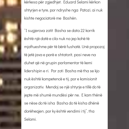
kërkesa për zgjedhjet. Eduard Selami kërkon
shtyrjen e tyre, por ndryshe nga Patozi, ai nuk
kishte negociatorë me Bashën.
“I sugjerova zotit Basha se data 22 korrik
është një datë e cila nuk na jep kohë të
mjaftueshme për të bërë fushatë. Unë propozoj
të jetë java e parë e shtatorit, pasi neve na
duhet që në grupin parlamentar të kemi
lidershipin e ri. Por zoti Basha më tha se kjo
nuk është kompetencë e tij, por e komisionit
organizativ. Mendoj se një shtyrje e tillë do të
jepte më shumë mundësi për ne. E kam thënë
se nëse do të isha Basha do të kisha dhënë
dorëheqjen, por ky është vendimi i tij”, tha
Selami.