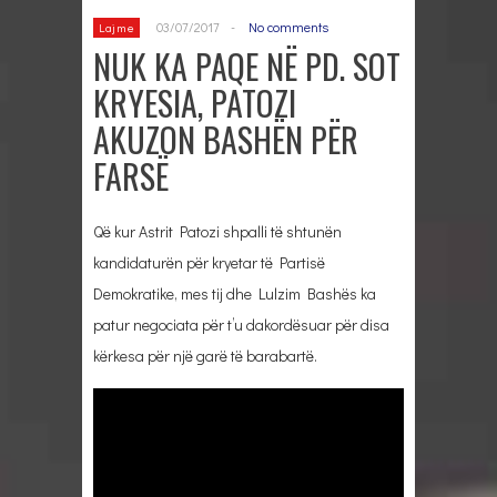
03/07/2017
-
No comments
Lajme
NUK KA PAQE NË PD. SOT
KRYESIA, PATOZI
AKUZON BASHËN PËR
FARSË
Që kur Astrit Patozi shpalli të shtunën
kandidaturën për kryetar të Partisë
Demokratike, mes tij dhe Lulzim Bashës ka
patur negociata për t’u dakordësuar për disa
kërkesa për një garë të barabartë.