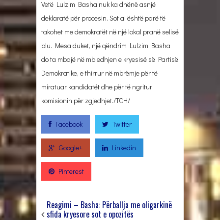
Vetë Lulzim Basha nuk ka dhënë asnjë
deklaratë për procesin. Sot ai është parë të
takohet me demokratët në një lokal pranë selisë
blu. Mesa duket, një qëndrim Lulzim Basha
do ta mbajë në mbledhjen e kryesisë së Partisë
Demokratike, e thirrur në mbrëmje për të
miratuar kandidatët dhe për të ngritur
komisionin për zgjedhjet./TCH/
Facebook
Twitter
Google+
Linkedin
Pinterest
Reagimi – Basha: Përballja me oligarkinë
sfida kryesore sot e opozitës