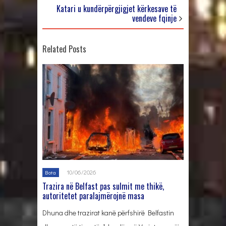
Katari u kundërpërgjigjet kërkesave të
vendeve fqinje
Related Posts
10/06/2026
Bota
Trazira në Belfast pas sulmit me thikë,
autoritetet paralajmërojnë masa
Dhuna dhe trazirat kanë përfshirë Belfastin