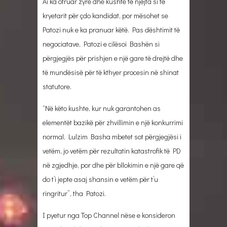
Ai ka ofruar zyre dhe kushte të njëjta si të
kryetarit për çdo kandidat, por mësohet se
Patozi nuk e ka pranuar këtë. Pas dështimit të
negociatave, Patozi e cilësoi Bashën si
përgjegjës për prishjen e një gare të drejtë dhe
të mundësisë për të kthyer procesin në shinat
statutore.
“Në këto kushte, kur nuk garantohen as
elementët bazikë për zhvillimin e një konkurrimi
normal, Lulzim Basha mbetet sot përgjegjësi i
vetëm, jo vetëm për rezultatin katastrofik të PD
në zgjedhje, por dhe për bllokimin e një gare që
do t’i jepte asaj shansin e vetëm për t’u
ringritur”, tha Patozi.
I pyetur nga Top Channel nëse e konsideron