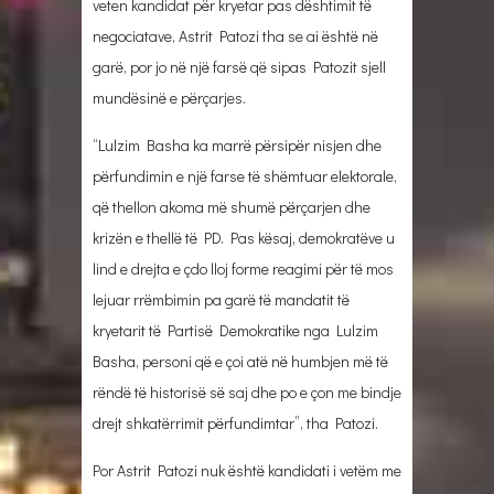
veten kandidat për kryetar pas dështimit të
negociatave, Astrit Patozi tha se ai është në
garë, por jo në një farsë që sipas Patozit sjell
mundësinë e përçarjes.
“Lulzim Basha ka marrë përsipër nisjen dhe
përfundimin e një farse të shëmtuar elektorale,
që thellon akoma më shumë përçarjen dhe
krizën e thellë të PD. Pas kësaj, demokratëve u
lind e drejta e çdo lloj forme reagimi për të mos
lejuar rrëmbimin pa garë të mandatit të
kryetarit të Partisë Demokratike nga Lulzim
Basha, personi që e çoi atë në humbjen më të
rëndë të historisë së saj dhe po e çon me bindje
drejt shkatërrimit përfundimtar”, tha Patozi.
Por Astrit Patozi nuk është kandidati i vetëm me