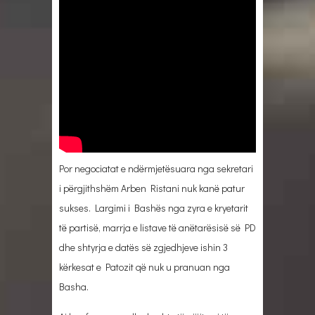
Por negociatat e ndërmjetësuara nga sekretari
i përgjithshëm Arben Ristani nuk kanë patur
sukses. Largimi i Bashës nga zyra e kryetarit
të partisë, marrja e listave të anëtarësisë së PD
dhe shtyrja e datës së zgjedhjeve ishin 3
kërkesat e Patozit që nuk u pranuan nga
Basha.