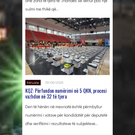
dhe zona të tjera të Irlandës së Veriut pas një
sulmi me thikë që…
09/06/2026
Aktuale
KQZ: Përfundon numërimi në 5 QKN, procesi
vazhdon në 32 të tjera
Deri të hënën në mesnatë është përmbyllur
numërimi i votave për kandidatët për deputetë
dhe verifikimi i rezultateve të subjekteve…