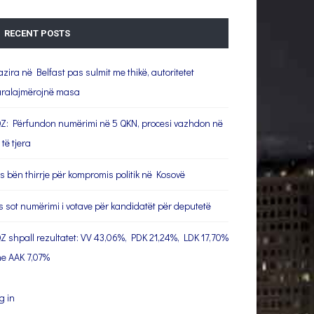
RECENT POSTS
azira në Belfast pas sulmit me thikë, autoritetet
ralajmërojnë masa
Z: Përfundon numërimi në 5 QKN, procesi vazhdon në
 të tjera
s bën thirrje për kompromis politik në Kosovë
s sot numërimi i votave për kandidatët për deputetë
Z shpall rezultatet: VV 43,06%, PDK 21,24%, LDK 17,70%
e AAK 7,07%
g in