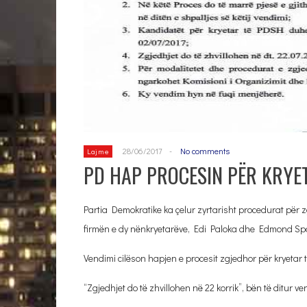
28/06/2017
-
No comments
Lajme
PD HAP PROCESIN PËR KRYET
Partia Demokratike ka çelur zyrtarisht procedurat për z
firmën e dy nënkryetarëve, Edi Paloka dhe Edmond Spah
Vendimi cilëson hapjen e procesit zgjedhor për kryetar t
“Zgjedhjet do të zhvillohen në 22 korrik”, bën të ditur ve