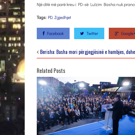
Një ditë më parë kreu i PD-së Lulzim Basha nuk pranoi të
Tags:
PD
,
Zgjedhjet
Facebook
Twitter
Google
Berisha: Basha mori përgjegjësinë e humbjes, duhe
Related Posts