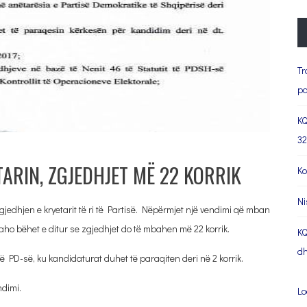
Tr
pa
KQ
32
ARIN, ZGJEDHJET MË 22 KORRIK
Ko
Ni
gjedhjen e kryetarit të ri të Partisë. Nëpërmjet një vendimi që mban
o bëhet e ditur se zgjedhjet do të mbahen më 22 korrik.
KQ
dh
ë PD-së, ku kandidaturat duhet të paraqiten deri në 2 korrik.
ndimi.
Lo