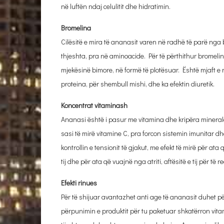
në luftën ndaj celulitit dhe hidratimin.
Bromelina
Cilësitë e mira të ananasit varen në radhë të parë nga 
thjeshta, pra në aminoacide. Për të përthithur bromeli
mjekësinë bimore, në formë të plotësuar. Është mjaft e
proteina, për shembull mishi, dhe ka efektin diuretik.
Koncentrat vitaminash
Ananasi është i pasur me vitamina dhe kripëra minerale 
sasi të mirë vitamine C, pra forcon sistemin imunitar 
kontrollin e tensionit të gjakut, me efekt të mirë për ata 
tij dhe për ata që vuajnë nga atriti, aftësitë e tij për t
Efekti rinues
Për të shijuar avantazhet anti age të ananasit duhet pë
përpunimin e produktit për tu paketuar shkatërron vit