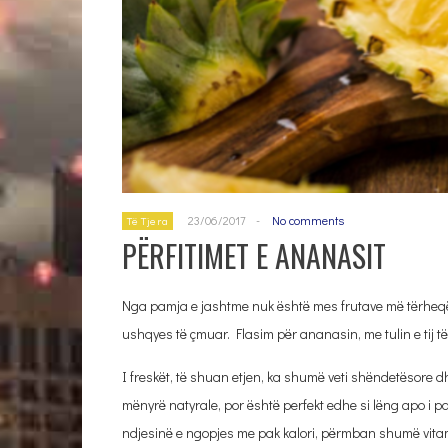
23/06/2017
-
No comments
Të Tjera
PËRFITIMET E ANANASIT
Nga pamja e jashtme nuk është mes frutave më tërheqës
ushqyes të çmuar. Flasim për ananasin, me tulin e tij të
I freskët, të shuan etjen, ka shumë veti shëndetësore 
mënyrë natyrale, por është perfekt edhe si lëng apo i p
ndjesinë e ngopjes me pak kalori, përmban shumë vitam