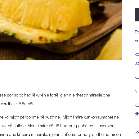
Tr
pa
KQ
32
Ko
Ni
e por sapo heq lëkurën e fortë, gjen një thesar mirësie dhe
 verdhë e të ëmbël.
KQ
dh
dhe ka mjaft përdorime në kuzhinë. Mjaft i mirë kur konsumohet në
asur në sallatë. Aleat i mirë për të humbur peshë pasi favorizon
Lo
ina dhe kripëra minerale, një antiinflamator natyral dhe ndihmon