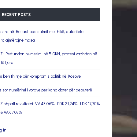
RECENT POSTS
azira në Belfast pas sulmit me thikë, autoritetet
ralajmërojnë masa
Z: Përfundon numërimi në 5 QKN, procesi vazhdon në
 të tjera
s bën thirrje për kompromis politik në Kosovë
s sot numërimi i votave për kandidatët për deputetë
Z shpall rezultatet: VV 43,06%, PDK 21,24%, LDK 17,70%
e AAK 7,07%
g in