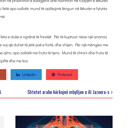
mon në prodhimin e kolagjenit dhe ndihmon në ruajtjen e lëkurës
fetë apo sallatë, mund të aplikojmë lëngun në lëkurën e fytyrës
jmë.
 feta e duke e ngrënë të freskët. Për të kuptuar nëse një ananas
 saj që duhet të jetë pak e fortë, dhe shijen. Për një mëngjes me
qitro, apo sallatë me fruta të tjera. Mund të shtoni dhe fruta të
 qoftë dhe me kos.
+
Linkedin
Pinterest
A
Shtetet arabe kërkojnë mbylljen e Al Jazeera-s