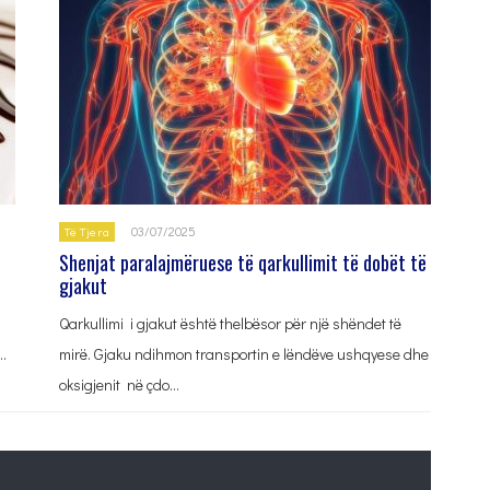
03/07/2025
Të Tjera
Shenjat paralajmëruese të qarkullimit të dobët të
gjakut
Qarkullimi i gjakut është thelbësor për një shëndet të
…
mirë. Gjaku ndihmon transportin e lëndëve ushqyese dhe
oksigjenit në çdo…