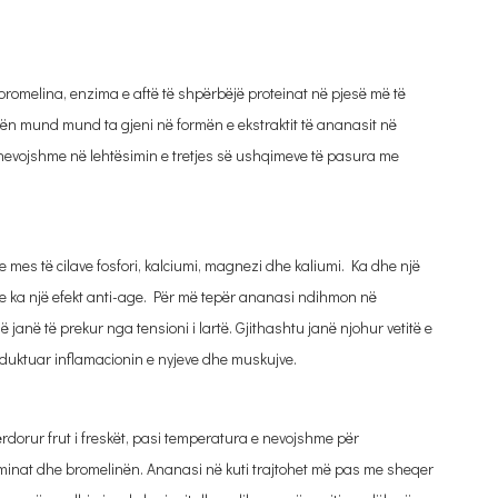
bromelina, enzima e aftë të shpërbëjë proteinat në pjesë më të
nën mund mund ta gjeni në formën e ekstraktit të ananasit në
 nevojshme në lehtësimin e tretjes së ushqimeve të pasura me
mes të cilave fosfori, kalciumi, magnezi dhe kaliumi. Ka dhe një
dhe ka një efekt anti-age. Për më tepër ananasi ndihmon në
që janë të prekur nga tensioni i lartë. Gjithashtu janë njohur vetitë e
ë reduktuar inflamacionin e nyjeve dhe muskujve.
rdorur frut i freskët, pasi temperatura e nevojshme për
aminat dhe bromelinën. Ananasi në kuti trajtohet më pas me sheqer