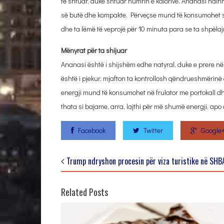
të shtuar, duke shtuar numrin e kalorive. Ananasi ndih
së butë dhe kompakte. Përveçse mund të konsumohet si 
dhe ta lëmë të veprojë për 10 minuta para se ta shpëla
Mënyrat për ta shijuar
Ananasi është i shijshëm edhe natyral, duke e prere në
është i pjekur, mjafton ta kontrollosh qëndrueshmërinë e
energji mund të konsumohet në frulator me portokall dhe 
thata si bajame, arra, lajthi për më shumë energji, apo
Facebook
Twitter
Google
Trump ndryshon procesin për viza turistike në SHB
Related Posts