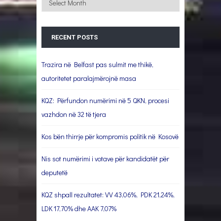
RECENT POSTS
Trazira në Belfast pas sulmit me thikë,
autoritetet paralajmërojnë masa
KQZ: Përfundon numërimi në 5 QKN, procesi
vazhdon në 32 të tjera
Kos bën thirrje për kompromis politik në Kosovë
Nis sot numërimi i votave për kandidatët për
deputetë
KQZ shpall rezultatet: VV 43,06%, PDK 21,24%,
LDK 17,70% dhe AAK 7,07%