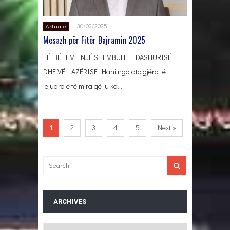
30/03/2025
Aktuale
Mesazh për Fitër Bajramin 2025
TË BËHEMI NJË SHEMBULL I DASHURISË
DHE VËLLAZËRISË “Hani nga ato gjëra të
lejuara e të mira që ju ka…
1
2
3
4
5
Next »
ARCHIVES
Archives