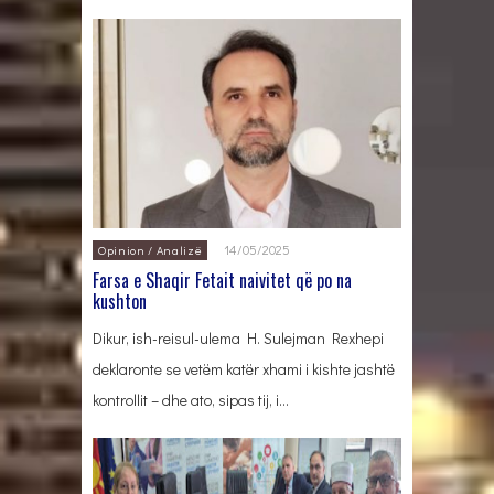
14/05/2025
Opinion / Analizë
Farsa e Shaqir Fetait naivitet që po na
kushton
Dikur, ish-reisul-ulema H. Sulejman Rexhepi
deklaronte se vetëm katër xhami i kishte jashtë
kontrollit – dhe ato, sipas tij, i…