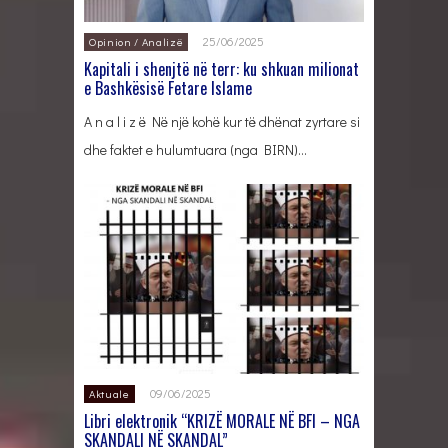
25/06/2025
Opinion / Analizë
Kapitali i shenjtë në terr: ku shkuan milionat
e Bashkësisë Fetare Islame
A n a l i z ë Në një kohë kur të dhënat zyrtare si
dhe faktet e hulumtuara (nga BIRN)…
09/06/2025
Aktuale
Libri elektronik “KRIZË MORALE NË BFI – NGA
SKANDALI NË SKANDAL”