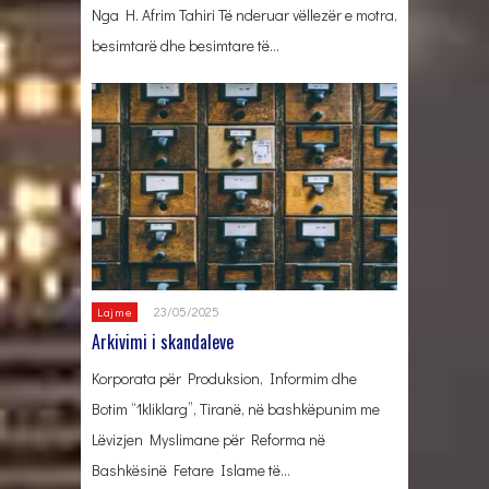
Nga H. Afrim Tahiri Të nderuar vëllezër e motra,
besimtarë dhe besimtare të…
23/05/2025
Lajme
Arkivimi i skandaleve
Korporata për Produksion, Informim dhe
Botim “1kliklarg”, Tiranë, në bashkëpunim me
Lëvizjen Myslimane për Reforma në
Bashkësinë Fetare Islame të…