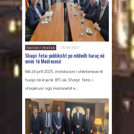
25/04/2025
Opinion / Analizë
Shaqir Fetai publikisht po mbledh haraç në
emër të Medresesë
Më 24 prill 2025, instalacioni i shërbimeve të
huaja në krye të BFI-së, Shaqir Fetai, i
shoqëruar nga marionetat e…