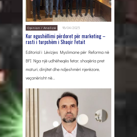
18/04/2025
Opinion / Analizë
Kur ngushëllimi përdoret për marketing –
rasti i turpshëm i Shaqir Fetait
Editorial i Lëvizjes Myslimane për Reforma në
BFI Nga një udhëheqës fetar, shoqëria pret
maturi, dinjitet dhe ndjeshmëri njerëzore,
veçanërisht në…