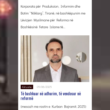
Korporata për Produksion, Informim dhe
Botim “1kliklarg”, Tiranë, në bashkëpunim me
Lëvizjen Myslimane për Reforma në
Bashkësinë Fetare Islame të…
05/06/2025
Aktuale
Të bashkuar në adhurim, të vendosur në
reformë
(mesazh me rastin e Kurban Bajramit, 2025)