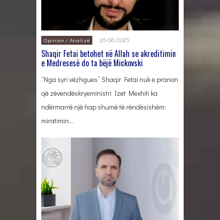
26/06/2025
Opinion / Analizë
Shaqir Fetai betohet në Allah se akreditimin
e Medresesë do ta bëjë Mickovski
“Nga syri vëzhgues” Shaqir Fetai nuk e pranon
që zëvendëskryeministri Izet Mexhiti ka
ndërmarrë një hap shumë të rëndësishëm:
miratimin…