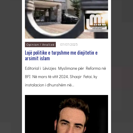
07/07/2025
Opinion / Analizë
Lojë politike e turpshme me dinjitetin e
arsimit islam
Editorial i Lëvizjes Myslimane për Reforma në
BFI Në mars të vitit 2024, Shaqir Fetai, ky
instalacion i dhunshëm në…