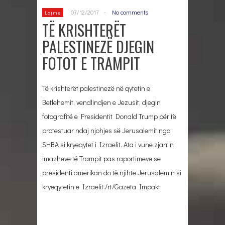
07/12/2017
-
No comments
Lajme
TË KRISHTERËT
PALESTINEZË DJEGIN
FOTOT E TRAMPIT
Të krishterët palestinezë në qytetin e
Betlehemit, vendlindjen e Jezusit, djegin
fotografitë e Presidentit Donald Trump për të
protestuar ndaj njohjes së Jerusalemit nga
SHBA si kryeqytet i Izraelit. Ata i vune zjarrin
imazheve të Trampit pas raportimeve se
presidenti amerikan do të njihte Jerusalemin si
kryeqytetin e Izraelit./rt/Gazeta Impakt