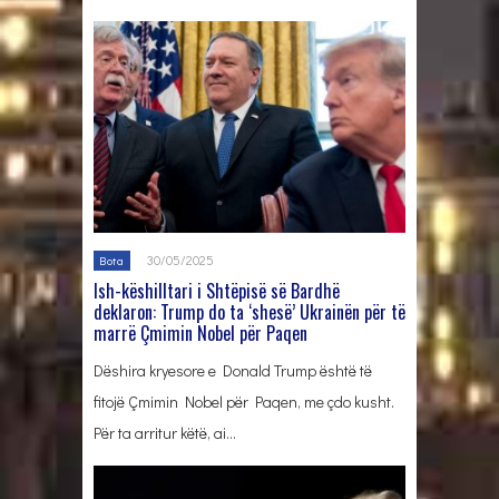
30/05/2025
Bota
Ish-këshilltari i Shtëpisë së Bardhë
deklaron: Trump do ta ‘shesë’ Ukrainën për të
marrë Çmimin Nobel për Paqen
Dëshira kryesore e Donald Trump është të
fitojë Çmimin Nobel për Paqen, me çdo kusht.
Për ta arritur këtë, ai…