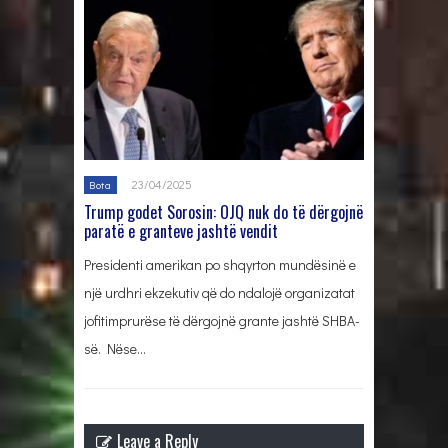
23/04/2025
Bota
Trump godet Sorosin: OJQ nuk do të dërgojnë
paratë e granteve jashtë vendit
Presidenti amerikan po shqyrton mundësinë e
një urdhri ekzekutiv që do ndalojë organizatat
jofitimprurëse të dërgojnë grante jashtë SHBA-
së. Nëse…
Leave a Reply