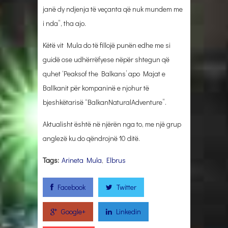
janë dy ndjenja të veçanta që nuk mundem me
i nda”, tha ajo.
Këtë vit Mula do të fillojë punën edhe me si
guidë ose udhërrëfyese nëpër shtegun që
quhet ‘Peaksof the Balkans’ apo Majat e
Ballkanit për kompaninë e njohur të
bjeshkëtarisë “BalkanNaturalAdventure”.
Aktualisht është në njërën nga to, me një grup
anglezë ku do qëndrojnë 10 ditë.
Tags:
Arineta Mula
,
Elbrus
Facebook
Twitter
Google+
Linkedin