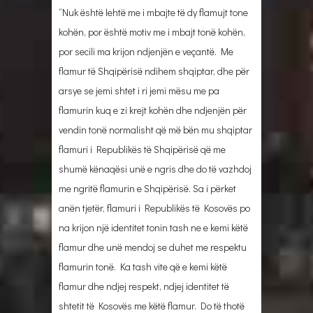
“Nuk është lehtë me i mbajte të dy flamujt tone
kohën, por është motiv me i mbajt tonë kohën,
por secili ma krijon ndjenjën e veçantë. Me
flamur të Shqipërisë ndihem shqiptar, dhe për
arsye se jemi shtet i ri jemi mësu me pa
flamurin kuq e zi krejt kohën dhe ndjenjën për
vendin tonë normalisht që më bën mu shqiptar
flamuri i Republikës të Shqipërisë që me
shumë kënaqësi unë e ngris dhe do të vazhdoj
me ngritë flamurin e Shqipërisë. Sa i përket
anën tjetër, flamuri i Republikës të Kosovës po
na krijon një identitet tonin tash ne e kemi këtë
flamur dhe unë mendoj se duhet me respektu
flamurin tonë. Ka tash vite që e kemi këtë
flamur dhe ndjej respekt, ndjej identitet të
shtetit të Kosovës me këtë flamur. Do të thotë