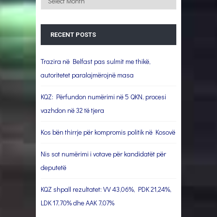
RECENT POSTS
Trazira në Belfast pas sulmit me thikë,
autoritetet paralajmërojnë masa
KQZ: Përfundon numërimi në 5 QKN, procesi
vazhdon në 32 të tjera
Kos bën thirrje për kompromis politik në Kosovë
Nis sot numërimi i votave për kandidatët për
deputetë
KQZ shpall rezultatet: VV 43,06%, PDK 21,24%,
LDK 17,70% dhe AAK 7,07%