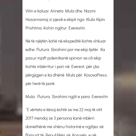
Vitin e kaluar, Arineta Mula dhe Nazmi
Hasanramaj si pjesë e ekipit nga Klubi Alpin
Prishtina, kishin ngjitur Everestin.
Në të njëjtën kohë në ekspeditë kishte shkuar
edhe Flutura Ibrahimi por me ekip tjetër. Ka
pasur mjaft polemikanë opinion se cili ekip
kishte mbërritur i pari në Everest, për çka
përgjigjen e ka dhënë Mula për KosovaPress,
për herë të parë.
Mula: Flutura Ibrahimi ngjiti e para Everestin
“E vërteta e kësaj është se me 22 maj të vitit
2017 mendoj se 3 persona kanë mbërri
domethënë me shënu historinë e ngjitjes së
flamurit të Republikës së Kosovës, e që