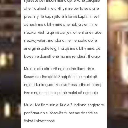
njerëzve që i mban mend që të kanë përcjellë
dhe ti duhesh me u kthy mirë për ta se ata të
presin ty. Të kap njëfarë frike në kuptimin se ti
duhesh me u kthy mirë dhe nuk ja vlen ti me
rreziku, kështu që në asnjë moment unë nuk e
rrezikoj veten, mundona me menaxhu qoftë
energjinë qoftë të gjitha që me u kthy mirë, që
kjo është domethënë ma me rëndësi”, tha ajo.
Mula, e cila përherë ngjet edhe flamurin e
Kosovës edhe atë të Shqipërisë në malet që
ngjet, i ka treguar KosovaPress edhe cilin prej
tyre e ngjet më me qejf në malet që ngjet ajo.
Mula: Me flamurin e Kuq e Zi ndihna shqiptare
por flamurin e Kosovës duhet me dashtë se
është i shtetit tonë