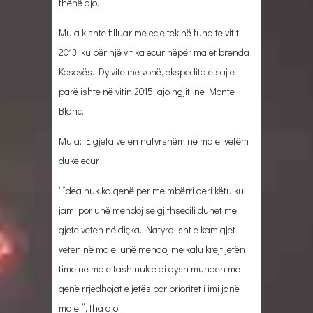
thënë ajo.
Mula kishte filluar me ecje tek në fund të vitit
2013, ku për një vit ka ecur nëpër malet brenda
Kosovës. Dy vite më vonë, ekspedita e saj e
parë ishte në vitin 2015, ajo ngjiti në Monte
Blanc.
Mula: E gjeta veten natyrshëm në male, vetëm
duke ecur
“Idea nuk ka qenë për me mbërri deri këtu ku
jam, por unë mendoj se gjithsecili duhet me
gjete veten në diçka. Natyralisht e kam gjet
veten në male, unë mendoj me kalu krejt jetën
time në male tash nuk e di qysh munden me
qenë rrjedhojat e jetës por prioritet i imi janë
malet”, tha ajo.