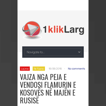
18/08/2018
-
No comments
Lajme
Të Tjera
VAJZA NGA PEJA E
VENDOSI FLAMURIN E
KOSOVËS NË MAJËN E
RUSISË