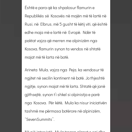
Është e para që ka shpalosur flamurin e
Republikës së Kosovës në majën më të lartë në
Rusi, në Elbrus, më 5 gusht të këtij viti, që është
edhe maja më e lartë në Evropë. Ndër të
paktat vajza që merren me alpinizëm nga
Kosova, flamurin synon ta vendos në shtatë
majat më të larta në botë.
Arineta Mula, vajza nga Peja, ka vendosur të
ngjitet në secilin kontinent në botë. Jo thjeshtë
ngjitje, synon majat më të larta. Shtatë që janë
gjithsejtë, synon t’i shkel si alpinistja e parë
nga Kosova. Për këtë, Mula ka nisur iniciativën
tashmë me përmasa botërore në alpinizëm,
“SevenSummits”.
Në një intervistë, Mula tregon planet e saj dhe