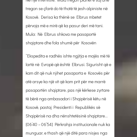
tregon se çfarë do të thotë të jesh alpiniste në
Kosovë. Derisa ka thënë se Elbrus mbetet
përvoja më e mirë që ka pasur deri më tani.
Mula: Në Elbrus shkova me pasaportë
shqiptare dhe fola shumë për Kosovën
“Ekspedita e radhës ishte ngjitja e majës më të
lartë në Evropë që është Elbrusi. Sigurisht që e
kam dit që nuk njihet pasaporta e Kosovës për
atë arsye ka një vit që kam prit për me marrë
pasaportën shqiptare, pas një kërkese zyrtare
të bërë nga ambasadori i Shqipërisë këtu në
Kosovë, pastaj Presidenti i Republikës së
Shqipërisë na dha nënshtetësinë shqiptare…
[06’40 – 06’54] Përkrahja institucionale nuk ka
munguar, e thash që një ditë para nisjes nga