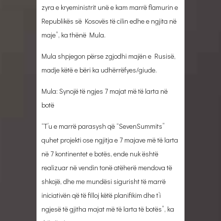
zyra e kryeministrit unë e kam marrë flamurin e
Republikës së Kosovës të cilin edhe e ngjita në
maje”, ka thënë Mula.
Mula shpjegon përse zgjodhi majën e Rusisë,
madje këtë e bëri ka udhërrëfyes/giude.
Mula: Synojë të ngjes 7 majat më të larta në
botë
“T’u e marrë parasysh që “SevenSummits”
quhet projekti ose ngjitja e 7 majave më të larta
në 7 kontinentet e botës, ende nuk është
realizuar në vendin tonë atëherë mendova të
shkojë, dhe me mundësi sigurisht të marrë
iniciativën që të filloj këtë planifikim dhe t’i
ngjesë të gjitha majat më të larta të botës”, ka