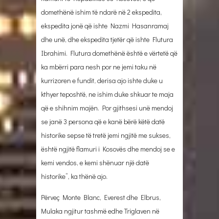
domethënë ishim të ndarë në 2 ekspedita,
ekspedita jonë që ishte Nazmi Hasanramaj
dhe unë, dhe ekspedita tjetër që ishte Flutura
Ibrahimi. Flutura domethënë është e vërtetë që
ka mbërri para nesh por ne jemi taku në
kurrizoren e fundit, derisa ajo ishte duke u
kthyer teposhtë, ne ishim duke shkuar te maja
që e shihnim majën. Por gjithsesi unë mendoj
se janë 3 persona që e kanë bërë këtë datë
historike sepse të tretë jemi ngjitë me sukses,
është ngjitë flamuri i Kosovës dhe mendoj se e
kemi vendos, e kemi shënuar një datë
historike”, ka thënë ajo.
Përveç Monte Blanc, Everest dhe Elbrus,
Mulaka ngjitur tashmë edhe Triglaven në