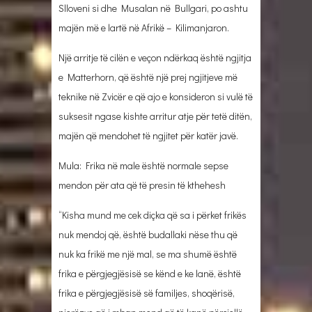
Slloveni si dhe Musalan në Bullgari, po ashtu
majën më e lartë në Afrikë – Kilimanjaron.
Një arritje të cilën e veçon ndërkaq është ngjitja
e Matterhorn, që është një prej ngjitjeve më
teknike në Zvicër e që ajo e konsideron si vulë të
suksesit ngase kishte arritur atje për tetë ditën,
majën që mendohet të ngjitet për katër javë.
Mula: Frika në male është normale sepse
mendon për ata që të presin të kthehesh
“Kisha mund me cek diçka që sa i përket frikës
nuk mendoj që, është budallaki nëse thu që
nuk ka frikë me një mal, se ma shumë është
frika e përgjegjësisë se kënd e ke lanë, është
frika e përgjegjësisë së familjes, shoqërisë,