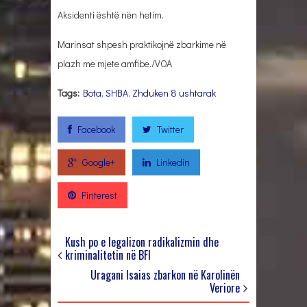
Aksidenti është nën hetim.
Marinsat shpesh praktikojnë zbarkime në
plazh me mjete amfibe./VOA
Tags:
Bota
,
SHBA
,
Zhduken 8 ushtarak
Facebook
Twitter
Google+
Linkedin
Pinterest
Kush po e legalizon radikalizmin dhe
kriminalitetin në BFI
Uragani Isaias zbarkon në Karolinën
Veriore