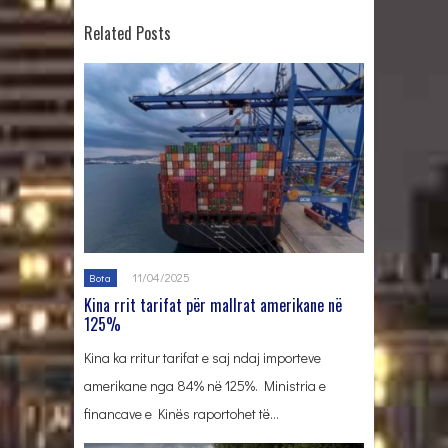
Related Posts
11/04/2025
Bota
Kina rrit tarifat për mallrat amerikane në
125%
Kina ka rritur tarifat e saj ndaj importeve
amerikane nga 84% në 125%. Ministria e
financave e Kinës raportohet të…