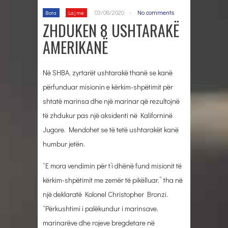
03/08/2020
-
No comments
Bota
Lajme
ZHDUKEN 8 USHTARAKË
AMERIKANË
Në SHBA, zyrtarët ushtarakë thanë se kanë
përfunduar misionin e kërkim-shpëtimit për
shtatë marinsa dhe një marinar që rezultojnë
të zhdukur pas një aksidenti në Kaliforninë
Jugore. Mendohet se të tetë ushtarakët kanë
humbur jetën.
“E mora vendimin për t’i dhënë fund misionit të
kërkim-shpëtimit me zemër të pikëlluar,” tha në
një deklaratë Kolonel Christopher Bronzi.
“Përkushtimi i palëkundur i marinsave,
marinarëve dhe rojeve bregdetare në