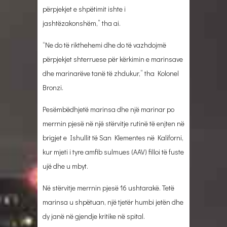
përpjekjet e shpëtimit ishte i
jashtëzakonshëm,” tha ai.
“Ne do të rikthehemi dhe do të vazhdojmë
përpjekjet shterruese për kërkimin e marinsave
dhe marinarëve tanë të zhdukur,” tha Kolonel
Bronzi.
Pesëmbëdhjetë marinsa dhe një marinar po
merrnin pjesë në një stërvitje rutinë të enjten në
brigjet e Ishullit të San Klementes në Kaliforni,
kur mjeti i tyre amfib sulmues (AAV) filloi të fuste
ujë dhe u mbyt.
Në stërvitje merrnin pjesë 16 ushtarakë. Tetë
marinsa u shpëtuan, një tjetër humbi jetën dhe
dy janë në gjendje kritike në spital.