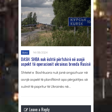
14/08/2024
Bota
DASH: SHBA nuk është përfshirë në asnjë
aspekt të operacionit ukrainas brenda Rusisë
Shtetet e Bashkuara nuk janë angazhuar në
asnjë aspekt të planifikimit apo përgatitjes së
sulmit të papritur të Ukrainës në…
Leave a Reply