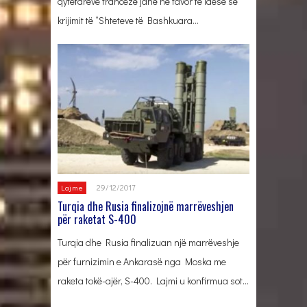
qytetarëve francezë janë në favor të idesë së
krijimit të “Shteteve të Bashkuara…
29/12/2017
Lajme
Turqia dhe Rusia finalizojnë marrëveshjen
për raketat S-400
Turqia dhe Rusia finalizuan një marrëveshje
për furnizimin e Ankarasë nga Moska me
raketa tokë-ajër, S-400. Lajmi u konfirmua sot…