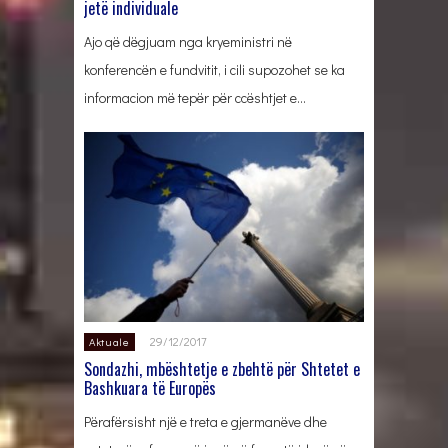
jetë individuale
Ajo që dëgjuam nga kryeministri në
konferencën e fundvitit, i cili supozohet se ka
informacion më tepër për ccështjet e…
29/12/2017
Aktuale
Sondazhi, mbështetje e zbehtë për Shtetet e
Bashkuara të Europës
Përafërsisht një e treta e gjermanëve dhe