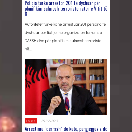
Policia turke arreston 201 të dyshuar për
planifikim sulmesh terroriste natën e Vitit të
Ri
Autoritetet turke kanë arrestuar 201 persona të
dyshuar për lidhje me organizatën terroriste
DAESH dhe për planifikim sulmesh terroriste
në…
29/12/2017
Lajme
Arrestime “derrash” do ketë, përgjegjësia do