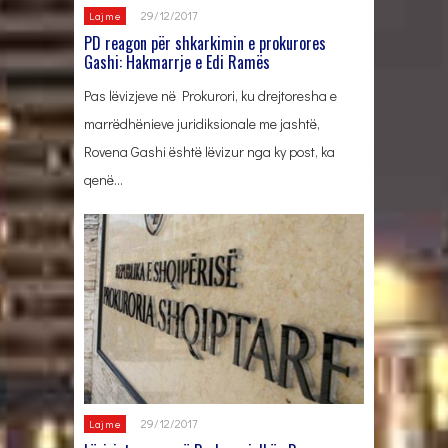
29/12/2017
Lajme
PD reagon për shkarkimin e prokurores
Gashi: Hakmarrje e Edi Ramës
Pas lëvizjeve në Prokurori, ku drejtoresha e
marrëdhënieve juridiksionale me jashtë,
Rovena Gashi është lëvizur nga ky post, ka
qenë…
29/12/2017
Lajme