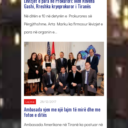
Lëvizjet e para në Prokurori; Ikën Rovena
Gashi, Rreshka kryeprokuror i Tiranës
Në ditën e 10 në detyrën e Prokurores së
Përgjithshme, Arta Marku ka firmosur lëvizjet e
para në organin e…
28/12/2017
Lajme
Ambasada vjen me një lajm të mirë dhe me
foton e ditës
Ambasada Amerikane në Tiranë ka postuar në