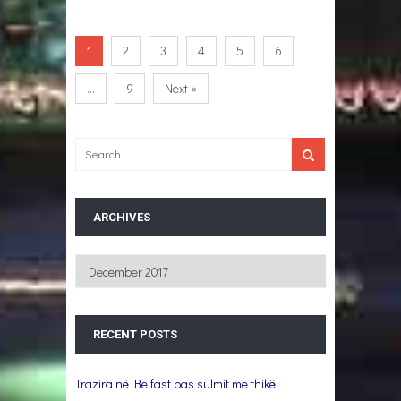
1
2
3
4
5
6
…
9
Next »
ARCHIVES
Archives
RECENT POSTS
Trazira në Belfast pas sulmit me thikë,