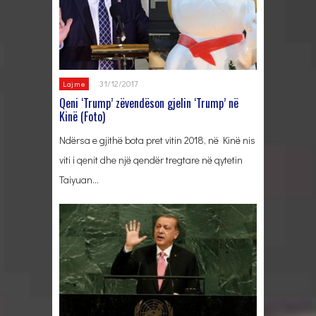
31/12/2017
Lajme
Qeni ‘Trump’ zëvendëson gjelin ‘Trump’ në
Kinë (Foto)
Ndërsa e gjithë bota pret vitin 2018, në Kinë nis
viti i qenit dhe një qendër tregtare në qytetin
Taiyuan…