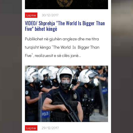
30/12/2017
Lajme
VIDEO/ Shprehja “The World Is Bigger Than
Five” bëhet këngë
Publikohet në gjuhën angleze dhe me titra
turqisht kënga “The World Is Bigger Than
Five”, realizuesit e së cilës janë…
29/12/2017
Lajme