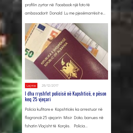
profilin zyrtar në Facebook një foto të
ambasadorit Donald Lu me pjesëmarrësit e…
28/12/2017
Lajme
I dha rryshfet policisë në Kapshticë, e pëson
keq 25 vjeçari
Policia kufitare e Kapshticës ka arrestuar në
flagrancë 25 vjeçarin Misir Doko, banues në
fshatin Vloçisht të Korçës. Policia…