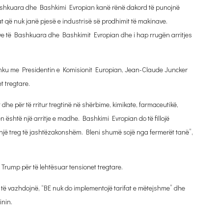
ashkuara dhe Bashkimi Evropian kanë rënë dakord të punojnë
at që nuk janë pjesë e industrisë së prodhimit të makinave.
eve të Bashkuara dhe Bashkimit Evropian dhe i hap rrugën arritjes
ashku me Presidentin e Komisionit Europian, Jean-Claude Juncker
t tregtare.
dhe për të rritur tregtinë në shërbime, kimikate, farmaceutikë,
 është një arritje e madhe. Bashkimi Evropian do të fillojë
një treg të jashtëzakonshëm. Bleni shumë sojë nga fermerët tanë”,
Trump për të lehtësuar tensionet tregtare.
 të vazhdojnë, “BE nuk do implementojë tarifat e mëtejshme” dhe
inin.