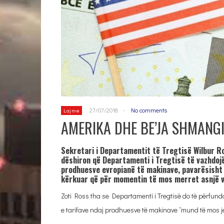
27/07/2018
-
No comments
Lajme
AMERIKA DHE BE’JA SHMANG
Sekretari i Departamentit të Tregtisë Wilbur R
dëshiron që Departamenti i Tregtisë të vazhdoj
prodhuesve evropianë të makinave, pavarësisht
kërkuar që për momentin të mos merret asnjë v
Zoti Ross tha se Departamenti i Tregtisë do të përfund
e tarifave ndaj prodhuesve të makinave “mund të mos je