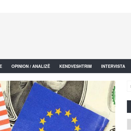
E
OPINION / ANALIZË
KENDVESHTRIM
INTERVISTA
Ar