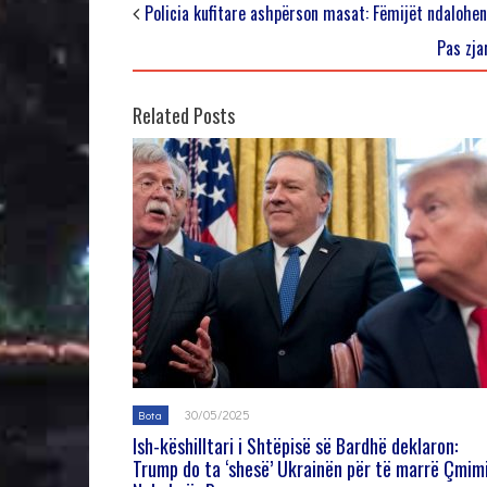
Policia kufitare ashpërson masat: Fëmijët ndalohen 
Pas zja
Related Posts
30/05/2025
Bota
Ish-këshilltari i Shtëpisë së Bardhë deklaron:
Trump do ta ‘shesë’ Ukrainën për të marrë Çmim