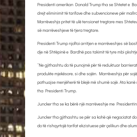
Presidenti amerikan Donald Trump tha se Shtetet e B
drejt eliminimit të tarifave dhe subvencioneve për mallr
Marrëveshja pritet të ulë tensionet tregtare mes Shtet
së marrëveshjeve të tjera tregtare.
Presidenti Trump njoftoi arritjen e marrëveshjes së b
dje në Shtëpinë e Bardhë pas takimit të tyre mbi çështje
“Ne gjithashtu do të punojmë për të reduktuar barrierat 
produkte mjekësore, si dhe sojën. Marrëveshja për sojën
pothuajse menjëherë të blejë më shumë sojë. Ata kanë 
tha Presidenti Trump.
Juncker tha se ka bërë një marrëveshje me Presidentin 
Juncker tha gjithashtu se për sa kohë që negociatat do
do të rishqyrtojë tarifat ekzistuese për çelikun dhe alum