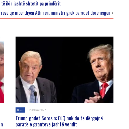
të ikin jashtë shtetit pa prindërit
rreve që mbërthyen Athinën, ministri grek paraqet dorëheqjen
23/04/2025
Bota
Trump godet Sorosin: OJQ nuk do të dërgojnë
in
paratë e granteve jashtë vendit