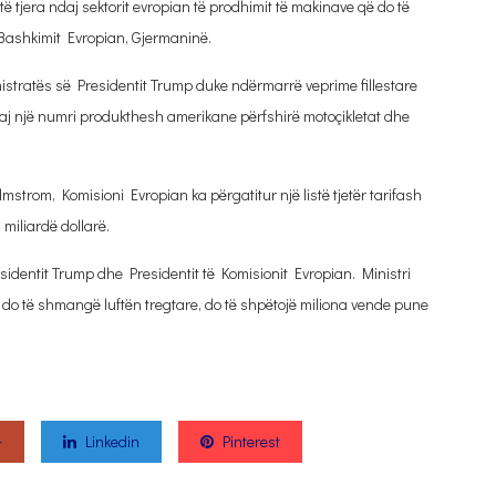
ë tjera ndaj sektorit evropian të prodhimit të makinave që do të
 Bashkimit Evropian, Gjermaninë.
tratës së Presidentit Trump duke ndërmarrë veprime fillestare
ndaj një numri produkthesh amerikane përfshirë motoçikletat dhe
strom, Komisioni Evropian ka përgatitur një listë tjetër tarifash
miliardë dollarë.
dentit Trump dhe Presidentit të Komisionit Evropian. Ministri
do të shmangë luftën tregtare, do të shpëtojë miliona vende pune
+
Linkedin
Pinterest