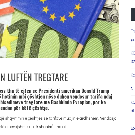
Tr
pa
KQ
32
IN LUFTËN TREGTARE
Ko
Ni
oss tha të ejten se Presidenti amerikan Donald Trump
ë hetimin mbi çështjen nëse duhen vendosur tarifa ndaj
 bisedimeve tregtare me Bashkimin Evropian, por ka
KQ
endim për këtë çështje.
dh
ojë shqyrtimin e çështjes së tarifave muajin e ardhshëm. Vendosja
të e nevojshme-do të shohim”, tha ai.
Lo