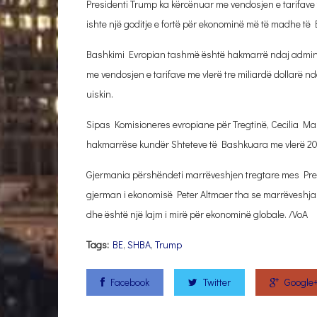
Presidenti Trump ka kërcënuar me vendosjen e tarifave t
ishte një goditje e fortë për ekonominë më të madhe të
Bashkimi Evropian tashmë është hakmarrë ndaj adminis
me vendosjen e tarifave me vlerë tre miliardë dollarë 
uiskin.
Sipas Komisioneres evropiane për Tregtinë, Cecilia Malm
hakmarrëse kundër Shteteve të Bashkuara me vlerë 20 
Gjermania përshëndeti marrëveshjen tregtare mes Presi
gjerman i ekonomisë Peter Altmaer tha se marrëveshja 
dhe është një lajm i mirë për ekonominë globale. /VoA
Tags:
BE
,
SHBA
,
Trump
Facebook
Twitter
Google