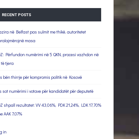
RECENT POSTS
azira në Belfast pas sulmit me thikë, autoritetet
ralajmërojnë masa
Z: Përfundon numërimi në 5 QKN, procesi vazhdon në
 të tjera
s bën thirrje për kompromis politik në Kosovë
s sot numërimi i votave për kandidatët për deputetë
Z shpall rezultatet: VV 43,06%, PDK 21,24%, LDK 17,70%
e AAK 7,07%
g in