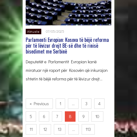
07/05/2025
Aktuale
Parlamenti Evropian: Kosova të bëjë reforma
për të lëvizur drejt BE-së dhe të rinisë
bisedimet me Serbinë
Deputetët e Parlamentit Evropian kanë
miratuar një raport për Kosovën që inkurajon
shtetin të bëjë reforma për të lëvizur drejt…
« Previous
1
…
3
4
5
6
7
8
9
10
11
12
13
…
113