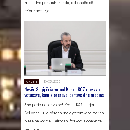
krimit dhe përkushtim ndaj axhendës së
reformave. Kjo…
10/05/2025
Aktuale
Nesër Shqipëria voton! Kreu i KQZ mesazh
votuesve, komisionerëve, partive dhe medias
Shqipëria nesër voton! Kreu i KQZ, Ilirjan
Celibashi u ka bërë thirrje qytetarëve të marrin
pjesë në votime. Celibashi ftoi komisionerët të
veprojnë…