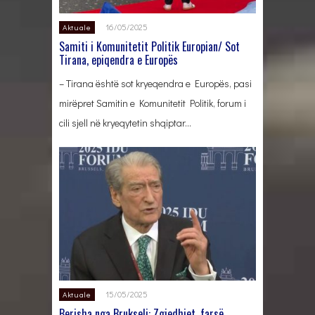
16/05/2025
Aktuale
Samiti i Komunitetit Politik Europian/ Sot
Tirana, epiqendra e Europës
– Tirana është sot kryeqendra e Europës, pasi
mirëpret Samitin e Komunitetit Politik, forum i
cili sjell në kryeqytetin shqiptar…
15/05/2025
Aktuale
Berisha nga Brukseli: Zgjedhjet, farsë