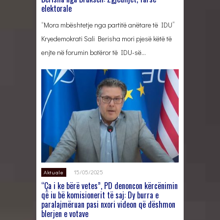
elektorale
“Mora mbështetje nga partitë anëtare të IDU”
Kryedemokrati Sali Berisha mori pjesë këtë të
enjte në forumin botëror të IDU-së…
15/05/2025
Aktuale
“Ça i ke bërë vetes”, PD denoncon kërcënimin
që iu bë komisionerit të saj: Dy burra e
paralajmëruan pasi nxori videon që dëshmon
blerjen e votave