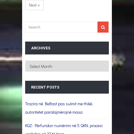
Next »
ARCHIVES
Archives
RECENT POSTS
Trazira në Belfast pas sulmit me thikë,
autoritetet paralajmërojnë masa
KQZ: Përfundon numërimi në 5 QKN, procesi
vazhdon në 32 të tjera