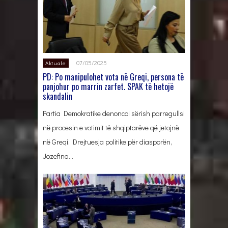
07/05/2025
Aktuale
PD: Po manipulohet vota në Greqi, persona të
panjohur po marrin zarfet. SPAK të hetojë
skandalin
Partia Demokratike denoncoi sërish parregullsi
në procesin e votimit të shqiptarëve që jetojnë
në Greqi. Drejtuesja politike për diasporën,
Jozefina…