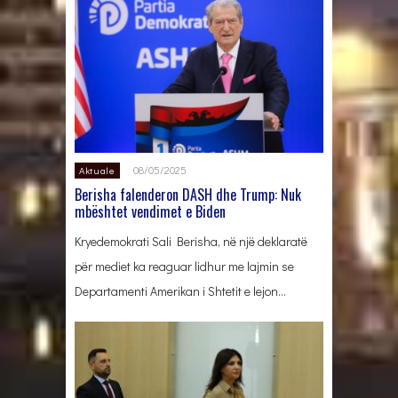
08/05/2025
Aktuale
Berisha falenderon DASH dhe Trump: Nuk
mbështet vendimet e Biden
Kryedemokrati Sali Berisha, në një deklaratë
për mediet ka reaguar lidhur me lajmin se
Departamenti Amerikan i Shtetit e lejon…