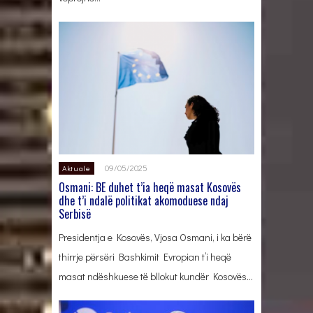
09/05/2025
Aktuale
Osmani: BE duhet t’ia heqë masat Kosovës
dhe t’i ndalë politikat akomoduese ndaj
Serbisë
Presidentja e Kosovës, Vjosa Osmani, i ka bërë
thirrje përsëri Bashkimit Evropian t’i heqë
masat ndëshkuese të bllokut kundër Kosovës…