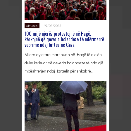
19/05/2025
Aktuale
100 mijë njerëz protestojnë në Hagë,
kërkojnë që qeveria holandeze të ndërmarrë
veprime ndaj luftës në Gaza
Mijëra qytetarë marshuan në Hagë të dielën,
duke kërkuar që qeveria holandeze të ndalojë
mbështetjen ndaj Izraelit për shkak të…