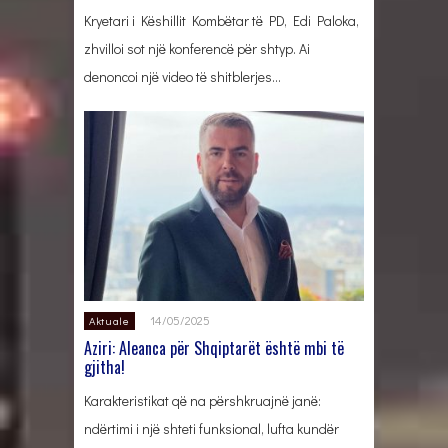
Kryetari i Këshillit Kombëtar të PD, Edi Paloka,
zhvilloi sot një konferencë për shtyp. Ai
denoncoi një video të shitblerjes…
14/05/2025
Aktuale
Aziri: Aleanca për Shqiptarët është mbi të
gjitha!
Karakteristikat që na përshkruajnë janë:
ndërtimi i një shteti funksional, lufta kundër