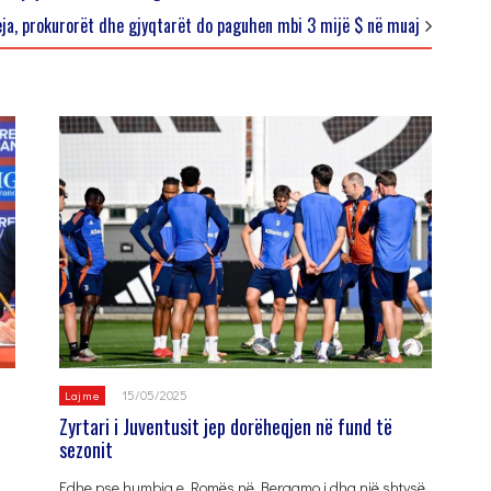
eja, prokurorët dhe gjyqtarët do paguhen mbi 3 mijë $ në muaj
15/05/2025
Lajme
Zyrtari i Juventusit jep dorëheqjen në fund të
sezonit
Edhe pse humbja e Romës në Bergamo i dha një shtysë