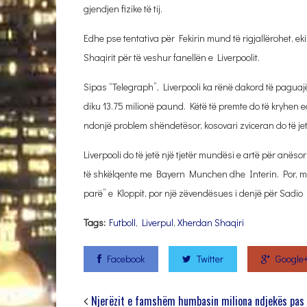
gjendjen fizike të tij.
Edhe pse tentativa për Fekirin mund të rigjallërohet, eki
Shaqirit për të veshur fanellën e Liverpoolit.
Sipas “Telegraph”, Liverpooli ka rënë dakord të paguajë 
diku 13.75 milionë paund. Këtë të premte do të kryhen edh
ndonjë problem shëndetësor, kosovari zviceran do të jetë 
Liverpooli do të jetë një tjetër mundësi e artë për anëso
të shkëlqente me Bayern Munchen dhe Interin. Por, medi
parë” e Kloppit, por një zëvendësues i denjë për Sa
Tags:
Futboll
,
Liverpul
,
Xherdan Shaqiri
Facebook
Twitter
Google
Njerëzit e famshëm humbasin miliona ndjekës pas 