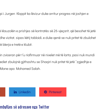
pi i Jurgen Kloppit ka lëvizur duke arritur progres në joshjen e
klauzolën e prishjes së kontratës së 26-vjeçarit, që besohet të jetë
e vizitat, sipas këtij tabloidi, e duke qenë se nuk pritet të zbulohet
blerja e tretë e klubit.
rin zviceran për t’u riafirmuar në nivelet më të larta, pasi nuk mundi
et zbulojnë gjithashtu se Shaqiri nuk pritet të jetë “zgjedhje e
dio Mane apo Mohamed Salah.
+
Linkedin
Pinterest
mbylljes së adresave nga Twitter