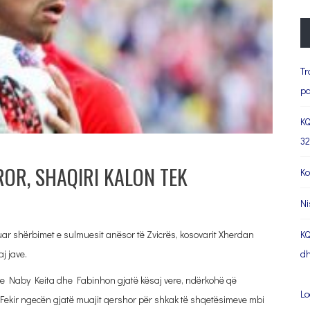
Tr
pa
KQ
32
OR, SHAQIRI KALON TEK
Ko
Ni
uruar shërbimet e sulmuesit anësor të Zvicrës, kosovarit Xherdan
KQ
aj jave.
dh
 me Naby Keita dhe Fabinhon gjatë kësaj vere, ndërkohë që
Lo
il Fekir ngecën gjatë muajit qershor për shkak të shqetësimeve mbi