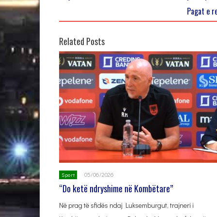
Pagat e r
Related Posts
05/06/2026
Sport
“Do ketë ndryshime në Kombëtare”
Në prag të sfidës ndaj Luksemburgut, trajneri i