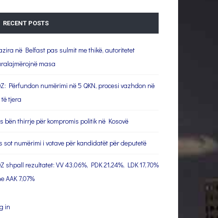
RECENT POSTS
azira në Belfast pas sulmit me thikë, autoritetet
ralajmërojnë masa
Z: Përfundon numërimi në 5 QKN, procesi vazhdon në
 të tjera
s bën thirrje për kompromis politik në Kosovë
s sot numërimi i votave për kandidatët për deputetë
Z shpall rezultatet: VV 43,06%, PDK 21,24%, LDK 17,70%
e AAK 7,07%
g in