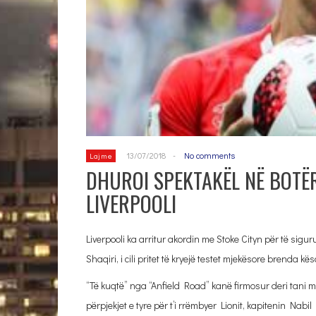
13/07/2018
-
No comments
Lajme
DHUROI SPEKTAKËL NË BOTËR
LIVERPOOLI
Liverpooli ka arritur akordin me Stoke Cityn për të sig
Shaqiri, i cili pritet të kryejë testet mjekësore brenda kës
“Të kuqtë” nga “Anfield Road” kanë firmosur deri tani
përpjekjet e tyre për t’i rrëmbyer Lionit, kapitenin Nab