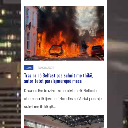
10/06/2026
Bota
Trazira në Belfast pas sulmit me thikë,
autoritetet paralajmërojnë masa
Dhuna dhe trazirat kanë përfshirë Belfastin
dhe zona të tjera të Irlandës së Veriut pas një
sulmi me thikë që…