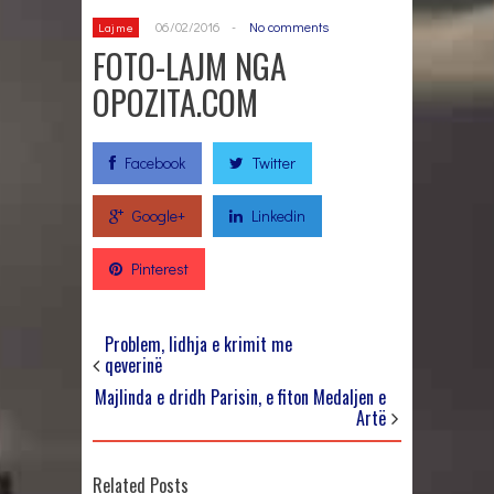
06/02/2016
-
No comments
Lajme
FOTO-LAJM NGA
OPOZITA.COM
Facebook
Twitter
Google+
Linkedin
Pinterest
Problem, lidhja e krimit me
qeverinë
Majlinda e dridh Parisin, e fiton Medaljen e
Artë
Related Posts