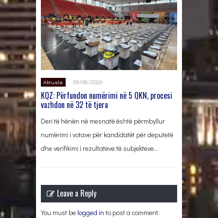
09/06/2026
Aktuale
KQZ: Përfundon numërimi në 5 QKN, procesi
vazhdon në 32 të tjera
Deri të hënën në mesnatë është përmbyllur
numërimi i votave për kandidatët për deputetë
dhe verifikimi i rezultateve të subjekteve…
Leave a Reply
You must be
logged in
to post a comment.