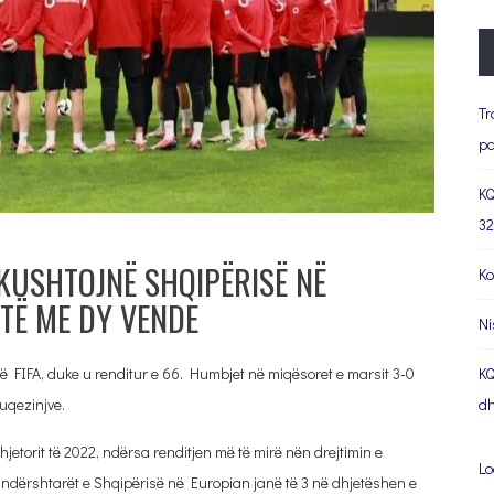
Tr
pa
KQ
32
KUSHTOJNË SHQIPËRISË NË
Ko
HTË ME DY VENDE
Ni
t në FIFA, duke u renditur e 66. Humbjet në miqësoret e marsit 3-0
KQ
uqezinjve.
dh
jetorit të 2022, ndërsa renditjen më të mirë nën drejtimin e
Lo
9. Kundërshtarët e Shqipërisë në Europian janë të 3 në dhjetëshen e