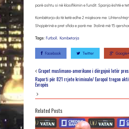
parë ashtu si në klasifikimin e fundit. Spanja është e t
Kombëtarja do të ketë edhe 2 miqësore me Lihtenshtej
Shqipërinë e pret sfida e parë me Italinë më 15 qersh
Tags:
Futboll
,
Kombetarja
Facebook
Twitter
Google
Grupet muslimano-amerikane i dërgojnë letër pres
Raporti për 821 rrjete kriminale/ Europol tregon akti
Evropës
Related Posts