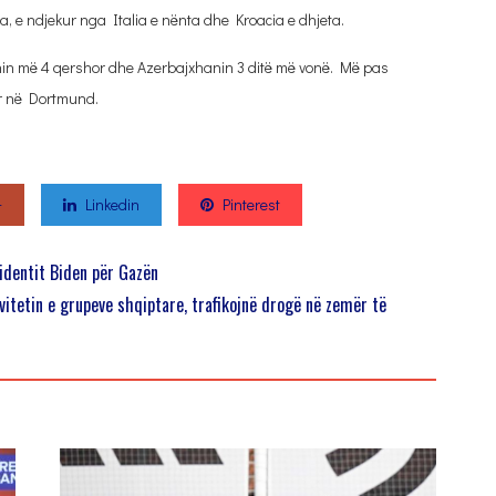
eta, e ndjekur nga Italia e nënta dhe Kroacia e dhjeta.
nin më 4 qershor dhe Azerbajxhanin 3 ditë më vonë. Më pas
or në Dortmund.
+
Linkedin
Pinterest
identit Biden për Gazën
vitetin e grupeve shqiptare, trafikojnë drogë në zemër të