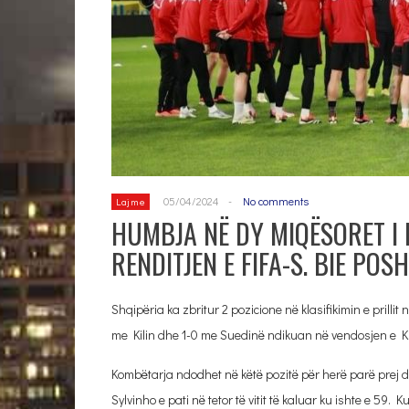
05/04/2024
-
No comments
Lajme
HUMBJA NË DY MIQËSORET I 
RENDITJEN E FIFA-S. BIE POS
Shqipëria ka zbritur 2 pozicione në klasifikimin e prilli
me Kilin dhe 1-0 me Suedinë ndikuan në vendosjen e K
Kombëtarja ndodhet në këtë pozitë për herë parë prej dh
Sylvinho e pati në tetor të vitit të kaluar ku ishte e 5