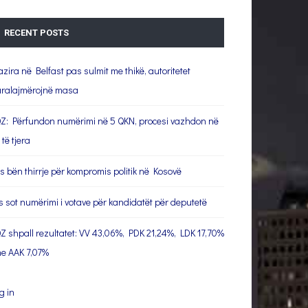
RECENT POSTS
azira në Belfast pas sulmit me thikë, autoritetet
ralajmërojnë masa
Z: Përfundon numërimi në 5 QKN, procesi vazhdon në
 të tjera
s bën thirrje për kompromis politik në Kosovë
s sot numërimi i votave për kandidatët për deputetë
Z shpall rezultatet: VV 43,06%, PDK 21,24%, LDK 17,70%
e AAK 7,07%
g in