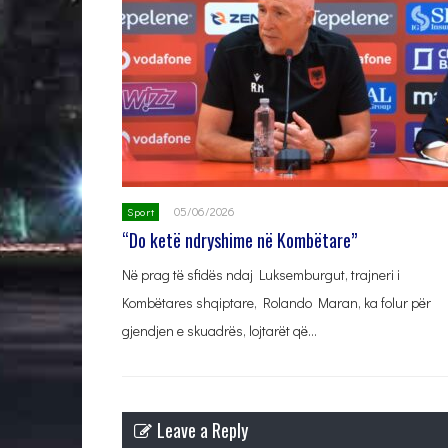
05/06/2026
Sport
“Do ketë ndryshime në Kombëtare”
Në prag të sfidës ndaj Luksemburgut, trajneri i
Kombëtares shqiptare, Rolando Maran, ka folur për
gjendjen e skuadrës, lojtarët që…
Leave a Reply