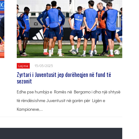
15/05/2025
Lajme
Zyrtari i Juventusit jep dorëheqjen në fund të
sezonit
Edhe pse humbja e Romës në Bergamo i dha një shtysë
të rëndësishme Juventusit në garën për Ligën e
Kampioneve,…