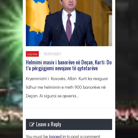
13/07/2021
Lajme
Helmimi masiv i banorëve në Deçan, Kurti: Do
t’u përgjigjemi nevojave të qytetarëve
Kryeministri i Kosovës, Albin Kurti ka reaguar
lidhur me helmimin e rreth 900 banorëve në
Deçan. Ai siguroi se qeveria…
Leave a Reply
You must be
logged in
to post a comment.