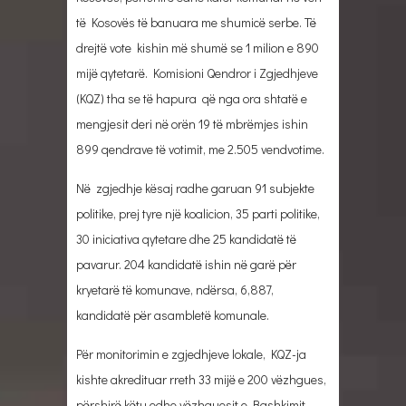
të Kosovës të banuara me shumicë serbe. Të
drejtë vote kishin më shumë se 1 milion e 890
mijë qytetarë. Komisioni Qendror i Zgjedhjeve
(KQZ) tha se të hapura që nga ora shtatë e
mengjesit deri në orën 19 të mbrëmjes ishin
899 qendrave të votimit, me 2.505 vendvotime.
Në zgjedhje kësaj radhe garuan 91 subjekte
politike, prej tyre një koalicion, 35 parti politike,
30 iniciativa qytetare dhe 25 kandidatë të
pavarur. 204 kandidatë ishin në garë për
kryetarë të komunave, ndërsa, 6,887,
kandidatë për asambletë komunale.
Për monitorimin e zgjedhjeve lokale, KQZ-ja
kishte akredituar rreth 33 mijë e 200 vëzhgues,
përshirë këtu edhe vëzhguesit e Bashkimit