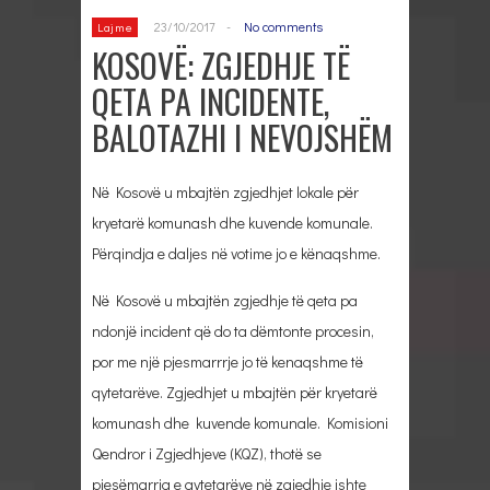
23/10/2017
-
No comments
Lajme
KOSOVË: ZGJEDHJE TË
QETA PA INCIDENTE,
BALOTAZHI I NEVOJSHËM
Në Kosovë u mbajtën zgjedhjet lokale për
kryetarë komunash dhe kuvende komunale.
Përqindja e daljes në votime jo e kënaqshme.
Në Kosovë u mbajtën zgjedhje të qeta pa
ndonjë incident që do ta dëmtonte procesin,
por me një pjesmarrrje jo të kenaqshme të
qytetarëve. Zgjedhjet u mbajtën për kryetarë
komunash dhe kuvende komunale. Komisioni
Qendror i Zgjedhjeve (KQZ), thotë se
pjesëmarrja e qytetarëve në zgjedhje ishte