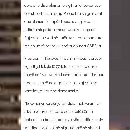
dore dhe disa elemente siç thuhet përcellëse
për shpërthimin e saj. Policia tha se granatat
dhe elementet shpërthyese u asgjësuan,
ndërsa në polici u shoqeruan tre persona.
Zgjedhjet në veri në katër komunat e banuara
me shumicë serbe, u lehtësuan nga OSBE-ja.
Presidenti i Kosovës, Hashim Thaci, i vlerësoi
zgjedhjet lokale të 22 tetorit si të mira duke
thënë se “Kosova ka dëshmuar se ka ndërtuar
traditë të mirë në organizimin e zgjedhjeve
korrekte, të lira dhe demokratike”.
Në komunat ku asnjë kandidat nuk ka arritur
51% të votave të fituara do të ketë sërish
balotazh, afërsisht pas dy javësh ndërmjet dy
kandidatëve që kanë siguruar më së shumti