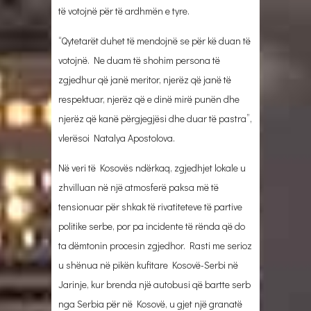
të votojnë për të ardhmën e tyre.
“Qytetarët duhet të mendojnë se për kë duan të
votojnë. Ne duam të shohim persona të
zgjedhur që janë meritor, njerëz që janë të
respektuar, njerëz që e dinë mirë punën dhe
njerëz që kanë përgjegjësi dhe duar të pastra”,
vlerësoi Natalya Apostolova.
Në veri të Kosovës ndërkaq, zgjedhjet lokale u
zhvilluan në një atmosferë paksa më të
tensionuar për shkak të rivatiteteve të partive
politike serbe, por pa incidente të rënda që do
ta dëmtonin procesin zgjedhor. Rasti me serioz
u shënua në pikën kufitare Kosovë-Serbi në
Jarinje, kur brenda një autobusi që bartte serb
nga Serbia për në Kosovë, u gjet një granatë