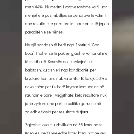
rreth 44%. Numërimi i votave tashmë ka filluar
menjëherë pas mbylljes së qendrave të votimit
dhe rezultatet e para preliminare pritet të jepen
paraditën e së hënës.
Në një sondazh të bërë nga Instituti ”Gani
Bobi”, thuhet se të paktën gjashtë komunat më
të mëdha të Kosovës do të shkojnë në
balotazh, ku asnjëri nga kandidatët për
kryetarë komune nuk ka arritur të kalojë 50% e
nevojshëm për t’u bërë kryetar komune që në
raundin e parë. Megjithatë, këto rezultate nuk
janë zyrtare dhe partitë politike garuese në
zgjedhje flasin për rezultate të tjera.
Zgjedhje lokale u zhvilluan në 38 komuna të
Kosovës, përfshirë edhe katër komunat në veri