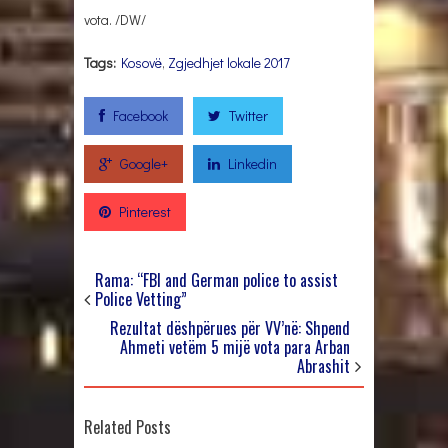
vota. /DW/
Tags:
Kosovë
,
Zgjedhjet lokale 2017
Facebook
Twitter
Google+
Linkedin
Pinterest
Rama: “FBI and German police to assist
Police Vetting”
Rezultat dëshpërues për VV’në: Shpend
Ahmeti vetëm 5 mijë vota para Arban
Abrashit
Related Posts