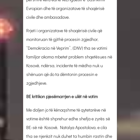
Evropian dhe të organizatave të shoqërisë
civile dhe ambasadave.
Rrjeti i organizatave të shoqërisë civile që
monitoruan të gjithë procesin zgjedhor,
“Demokracia në Veprim”, (DNV) tha se votimi
familjar akoma mbetet problem shqetësues në
Kosovë, ndërsa, incidente të mëdha nuk u
shënuan që do ta dëmtonin procesin e
zgjedhjeve.
BE kritikon pjesëmarrjen e ulët në votim
Me daljen jo të kënaqshme të qytetarëve në
votime është shprehur edhe shefja e zyrës së
BE-së në Kosovë, Natalya Apostolova, e cila
tha se njerëzit nuk duhet ta humbin rastin dhe