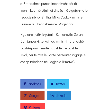
e Brendshme punon intensivisht për të
identifikuar kërcënimet dhe është e gatshme të
reagojë në kohë”, tha Mitko Çavkov, ministër i
Punëve të Brendshme në Maqedoni.
Nga ana tjetër, kryetari i Kumanovës, Zoran
Damjanovski, kërkoi nga ministri i Brendshëm
bashkëpunim më të ngushtë me pushtetin
lokal, për të mos lejuar të përsëriten ngjarje, si
ato që ndodhën në “lagjen e Trimave”.
Facebook
Twitter
Google+
Linkedin
Pinterest