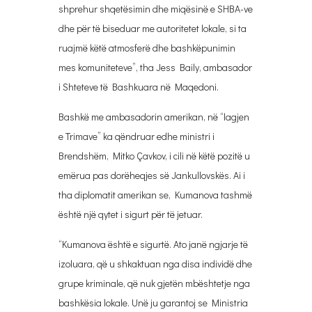
shprehur shqetësimin dhe miqësinë e SHBA-ve
dhe për të biseduar me autoritetet lokale, si ta
ruajmë këtë atmosferë dhe bashkëpunimin
mes komuniteteve”, tha Jess Baily, ambasador
i Shteteve të Bashkuara në Maqedoni.
Bashkë me ambasadorin amerikan, në “lagjen
e Trimave” ka qëndruar edhe ministri i
Brendshëm, Mitko Çavkov, i cili në këtë pozitë u
emërua pas dorëheqjes së Jankullovskës. Ai i
tha diplomatit amerikan se, Kumanova tashmë
është një qytet i sigurt për të jetuar.
“Kumanova është e sigurtë. Ato janë ngjarje të
izoluara, që u shkaktuan nga disa individë dhe
grupe kriminale, që nuk gjetën mbështetje nga
bashkësia lokale. Unë ju garantoj se Ministria