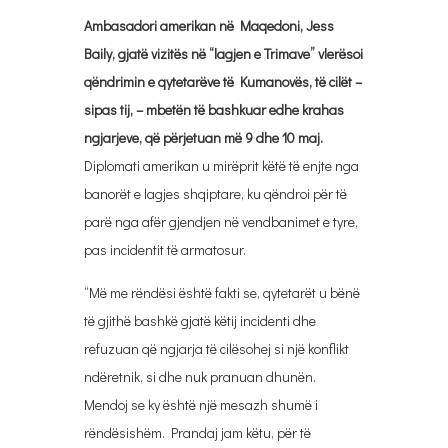
Ambasadori amerikan në Maqedoni, Jess
Baily, gjatë vizitës në “lagjen e Trimave” vlerësoi
qëndrimin e qytetarëve të Kumanovës, të cilët –
sipas tij, – mbetën të bashkuar edhe krahas
ngjarjeve, që përjetuan më 9 dhe 10 maj.
Diplomati amerikan u mirëprit këtë të enjte nga
banorët e lagjes shqiptare, ku qëndroi për të
parë nga afër gjendjen në vendbanimet e tyre,
pas incidentit të armatosur.
“Më me rëndësi është fakti se, qytetarët u bënë
të gjithë bashkë gjatë këtij incidenti dhe
refuzuan që ngjarja të cilësohej si një konflikt
ndëretnik, si dhe nuk pranuan dhunën.
Mendoj se ky është një mesazh shumë i
rëndësishëm. Prandaj jam këtu, për të