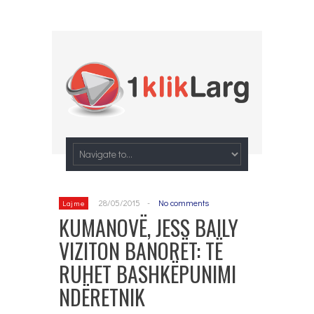
28/05/2015
-
No comments
Lajme
KUMANOVË, JESS BAILY
VIZITON BANORËT: TË
RUHET BASHKËPUNIMI
NDËRETNIK