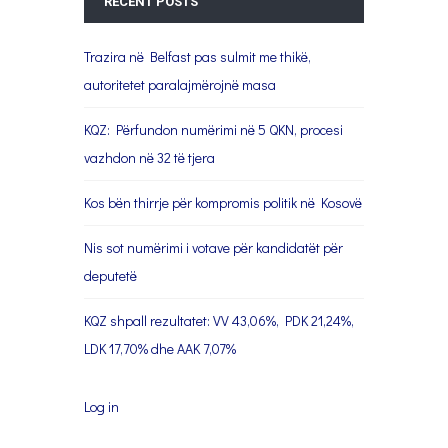
RECENT POSTS
Trazira në Belfast pas sulmit me thikë,
autoritetet paralajmërojnë masa
KQZ: Përfundon numërimi në 5 QKN, procesi
vazhdon në 32 të tjera
Kos bën thirrje për kompromis politik në Kosovë
Nis sot numërimi i votave për kandidatët për
deputetë
KQZ shpall rezultatet: VV 43,06%, PDK 21,24%,
LDK 17,70% dhe AAK 7,07%
Log in