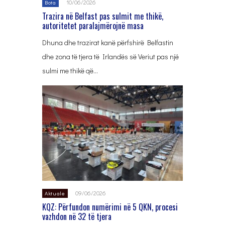
10/06/2026
Bota
Trazira në Belfast pas sulmit me thikë,
autoritetet paralajmërojnë masa
Dhuna dhe trazirat kanë përfshirë Belfastin
dhe zona të tjera të Irlandës së Veriut pas një
sulmi me thikë që…
09/06/2026
Aktuale
KQZ: Përfundon numërimi në 5 QKN, procesi
vazhdon në 32 të tjera