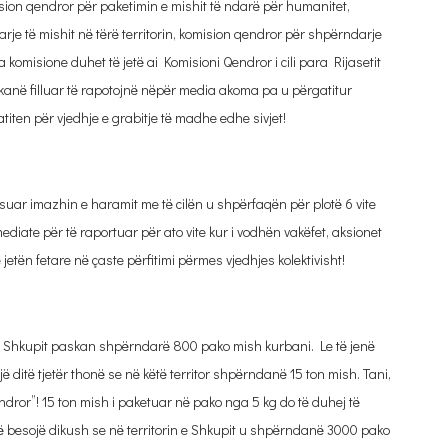
ion qendror për paketimin e mishit të ndarë për humanitet,
rje të mishit në tërë territorin, komision qendror për shpërndarje
ta komisione duhet të jetë ai Komisioni Qendror i cili para Rijasetit
ç kanë filluar të rapotojnë nëpër media akoma pa u përgatitur
titen për vjedhje e grabitje të madhe edhe sivjet!
suar imazhin e haramit me të cilën u shpërfaqën për plotë 6 vite
iate për të raportuar për ato vite kur i vodhën vakëfet, aksionet
jetën fetare në çaste përfitimi përmes vjedhjes kolektivisht!
 së Shkupit paskan shpërndarë 800 pako mish kurbani. Le të jenë
ë ditë tjetër thonë se në këtë territor shpërndanë 15 ton mish. Tani,
ndror”! 15 ton mish i paketuar në pako nga 5 kg do të duhej të
 besojë dikush se në territorin e Shkupit u shpërndanë 3000 pako