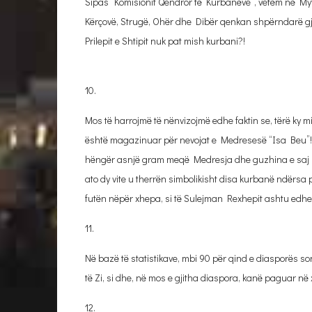
Sipas “Komisionit Qendror të Kurbanëve”, vetëm në My
Kërçovë, Strugë, Ohër dhe Dibër qenkan shpërndarë gjit
Prilepit e Shtipit nuk pat mish kurbani?!
10.
Mos të harrojmë të nënvizojmë edhe faktin se, tërë ky mi
është magazinuar për nevojat e Medresesë “Isa Beu”! 
hëngër asnjë gram meqë Medresja dhe guzhina e saj nuk
ato dy vite u therrën simbolikisht disa kurbanë ndërsa 
futën nëpër xhepa, si të Sulejman Rexhepit ashtu edhe 
11.
Në bazë të statistikave, mbi 90 për qind e diasporës 
të Zi, si dhe, në mos e gjitha diaspora, kanë paguar në
12.