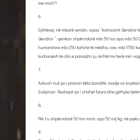
me mish?!
6.
Gjithësej, në mbarë vendin, sipas “komisionit Qendror
Qendror ”, qenkan shpërndarë mbi 50 ton apo mbi 50.0
humanitare mbi 250 kafshë të mëdha, ose, mbi 1750 kafs
kurbanësh të cilin e paraqitni ju, është tre herë më i vo
7.
Askush nuk po i pranon këta banditë, madje as kryebandi
Sulejman Rexhepit po i shahet fytyra dhe gjithçka tjetër
8.
Për t’u shpërndarë 50 ton mish, apo 50 mij kg, në pako 
9.