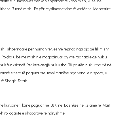
ftinitë e Kumanovës qenkan shpërndarë 7 ton mish, kuse, në
hësej 7 tonë mish! Po për myslimanët dhe të varfërit e Manastirit,
sh i shpërndarë për humanitet, është teprica nga ajo që fillimisht
Po çka u bë me mishin e magazinuar dy vite radhazi e që nuk u
 funksionoi! Për këtë asgjë nuk u tha! Të paktën nuk u tha që në
paratë e tjera të pagura prej myslimanëve nga vendi e dispora, u
të Shaqir Fetait.
sonë kurbanët i kanë paguar në BIK, në Bashkësinë Islame të Mait
 xhirollogaritë e shoqatave të ndryshme.