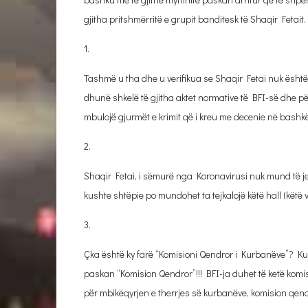
gjitha pritshmërritë e grupit banditesk të Shaqir Fetait.
1.
Tashmë u tha dhe u verifikua se Shaqir Fetai nuk është kur
dhunë shkelë të gjitha aktet normative të BFI-së dhe për
mbulojë gjurmët e krimit që i kreu me decenie në bash
2.
Shaqir Fetai, i sëmurë nga Koronavirusi nuk mund të jetë 
kushte shtëpie po mundohet ta tejkalojë këtë hall (këtë 
3.
Çka është ky farë “Komisioni Qendror i Kurbanëve”? Kurb
paskan “Komision Qendror”!!! BFI-ja duhet të ketë kom
për mbikëqyrjen e therrjes së kurbanëve, komision qendr