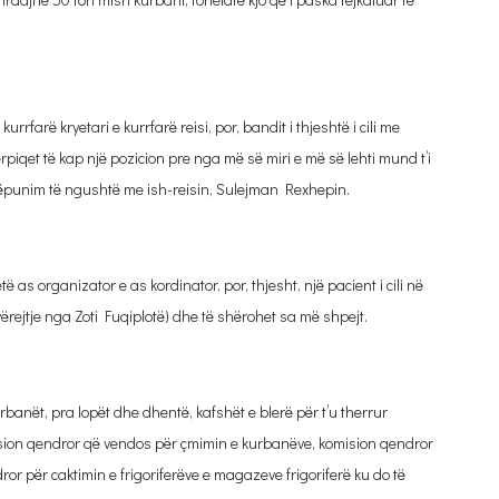
rfarë kryetari e kurrfarë reisi, por, bandit i thjeshtë i cili me
piqet të kap një pozicion pre nga më së miri e më së lehti mund t’i
këpunim të ngushtë me ish-reisin, Sulejman Rexhepin.
as organizator e as kordinator, por, thjesht, një pacient i cili në
vërejtje nga Zoti Fuqiplotë) dhe të shërohet sa më shpejt.
anët, pra lopët dhe dhentë, kafshët e blerë për t’u therrur
ision qendror që vendos për çmimin e kurbanëve, komision qendror
or për caktimin e frigoriferëve e magazeve frigoriferë ku do të