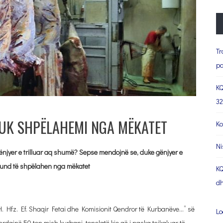
Tr
pa
KQ
32
NUK SHPËLAHEMI NGA MËKATET
Ko
Ni
ë gënjyer e trilluar aq shumë? Sepse mendojnë se, duke gënjyer e
 mund të shpëlahen nga mëkatet
KQ
dh
H. Hfz. Ef. Shaqir Fetai dhe Komisionit Qendror të Kurbanëve…” së
Lo
rdajnë 50 ton mish kurbani, tonelatë kjo që i paska tejkaluar të