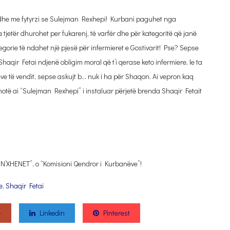
 dhe me fytyrzi se Sulejman Rexhepi! Kurbani paguhet nga
jetër dhurohet per fukarenj, të varfër dhe për kategoritë që janë
egorie të ndahet një pjesë për infermieret e Gostivarit! Pse? Sepse
qir Fetai ndjenë obligim moral që t’i qerase keto infermiere, le ta
ve të vendit, sepse askujt b… nuk i ha për Shaqon. Ai vepron kaq
hotë ai “Sulejman Rexhepi” i instaluar përjetë brenda Shaqir Fetait
N’XHENET”, o “Komisioni Qendror i Kurbanëve”!
e
,
Shaqir Fetai
+
Linkedin
Pinterest