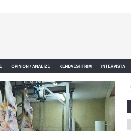
E
OPINION / ANALIZË
KENDVESHTRIM
INTERVISTA
Ar