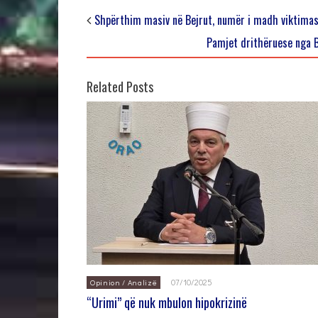
Shpërthim masiv në Bejrut, numër i madh viktima
Pamjet drithëruese nga B
Related Posts
07/10/2025
Opinion / Analizë
“Urimi” që nuk mbulon hipokrizinë