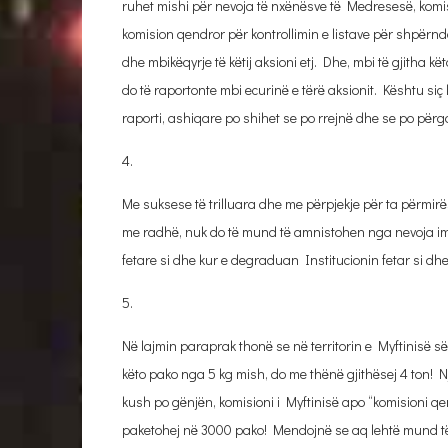
ruhet mishi për nevoja të nxënësve të Medresesë, komis
komision qendror për kontrollimin e listave për shpërnda
dhe mbikëqyrje të këtij aksioni etj. Dhe, mbi të gjitha kë
do të raportonte mbi ecurinë e tërë aksionit. Kështu si
raporti, ashiqare po shihet se po rrejnë dhe se po përga
4.
Me suksese të trilluara dhe me përpjekje për ta përmirë
me radhë, nuk do të mund të amnistohen nga nevoja imed
fetare si dhe kur e degraduan Institucionin fetar si dhe 
5.
Në lajmin paraprak thonë se në territorin e Myftinisë
këto pako nga 5 kg mish, do me thënë gjithësej 4 ton! Nj
kush po gënjën, komisioni i Myftinisë apo “komisioni qe
paketohej në 3000 pako! Mendojnë se aq lehtë mund të