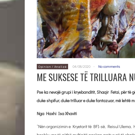
04/08/2020
-
No comments
Opinion / Analizë
ME SUKSESE TË TRILLUARA 
Pse ka nevojë grupi i kryebanditit, Shaqir Fetai, për t
duke shpifur, duke trilluar e duke fantazuar, më lehtë
Nga Haxhi Isa Xhaviti
“Nën organizimin e Kryetarit të BFI-së, Reisul Ulema, 
bashku me të gjithë myftinitë paskan arritur që të shpën