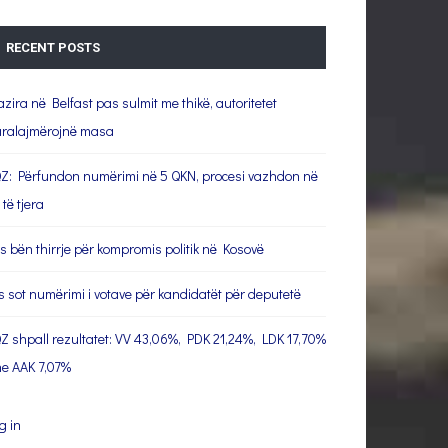
RECENT POSTS
azira në Belfast pas sulmit me thikë, autoritetet
ralajmërojnë masa
Z: Përfundon numërimi në 5 QKN, procesi vazhdon në
 të tjera
s bën thirrje për kompromis politik në Kosovë
s sot numërimi i votave për kandidatët për deputetë
Z shpall rezultatet: VV 43,06%, PDK 21,24%, LDK 17,70%
e AAK 7,07%
g in