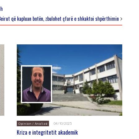
sh
eirut që kapluan botën, zbulohet çfarë e shkaktoi shpërthimin
04/10/2025
Opinion / Analizë
Kriza e integritetit akademik