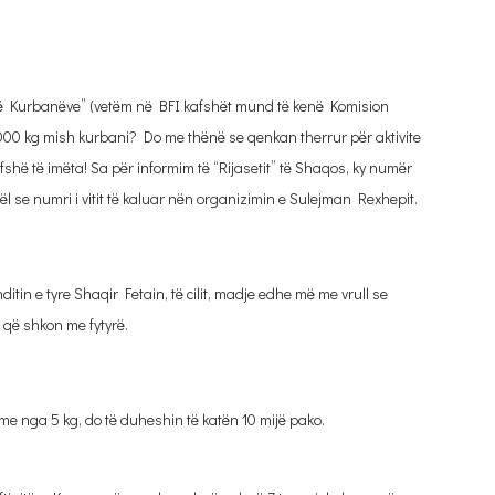
 të Kurbanëve” (vetëm në BFI kafshët mund të kenë Komision
00 kg mish kurbani? Do me thënë se qenkan therrur për aktivite
hë të imëta! Sa për informim të “Rijasetit” të Shaqos, ky numër
gël se numri i vitit të kaluar nën organizimin e Sulejman Rexhepit.
tin e tyre Shaqir Fetain, të cilit, madje edhe më me vrull se
 që shkon me fytyrë.
me nga 5 kg, do të duheshin të katën 10 mijë pako.