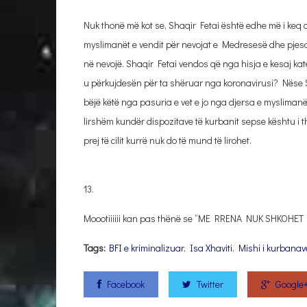
Nuk thonë më kot se, Shaqir Fetai është edhe më i keq
myslimanët e vendit për nevojat e Medresesë dhe pjesa t
në nevojë. Shaqir Fetai vendos që nga hisja e kesaj kat
u përkujdesën për ta shëruar nga koronavirusi? Nëse Sha
bëjë këtë nga pasuria e vet e jo nga djersa e myslimanë
lirshëm kundër dispozitave të kurbanit sepse kështu i t
prej të cilit kurrë nuk do të mund të lirohet.
13.
Moootiiiiii kan pas thënë se “ME RRENA NUK SHKOHET 
Tags:
BFI e kriminalizuar
,
Isa Xhaviti
,
Mishi i kurbanav
Facebook
Twitter
Google