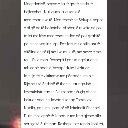
Maqedonisë, sepse e ka të qartë se do të
bojkotohet! Nuk guxoi t’ua kerkojë
medresantëve të Medresesë së Shkupit, sepse
e di që do të bojkotohej si shenjë revolte që po
tallet me këta medresante dhe që po i grabitë
pa më të voglin turp. Pas festimit antiislam të
ditëlindjes së tij me live muzikë, me meze e me
raki, Sulejman Rexhepit i paska ngelur që të
mbledhë ndonjë “sevap” duke i vizituar
familjarët e viktimave me përfaqësuesin e
Rijasetit të Serbisë të themeluar nga ish-
kryeministri racist, Aleksandar Vuçiq dhe të
bekuar nga ish-kryetari kasap Tomisllav
Nikoliq, pasues i partisë së kriminelit Sheshel.
Duke mos qenë të kënaqur me këto gjeste alla-
serbçe të Sulejman Rexhepit për rastin konkret,