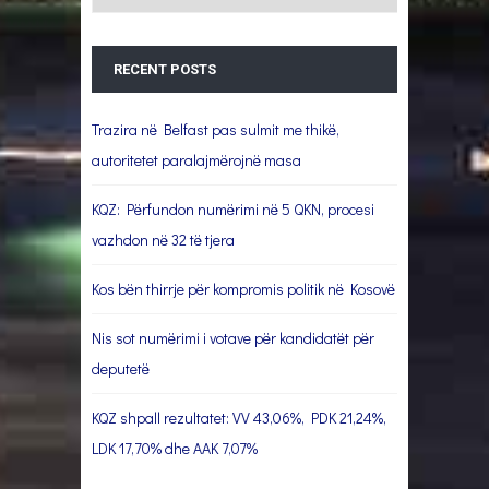
RECENT POSTS
Trazira në Belfast pas sulmit me thikë,
autoritetet paralajmërojnë masa
KQZ: Përfundon numërimi në 5 QKN, procesi
vazhdon në 32 të tjera
Kos bën thirrje për kompromis politik në Kosovë
Nis sot numërimi i votave për kandidatët për
deputetë
KQZ shpall rezultatet: VV 43,06%, PDK 21,24%,
LDK 17,70% dhe AAK 7,07%