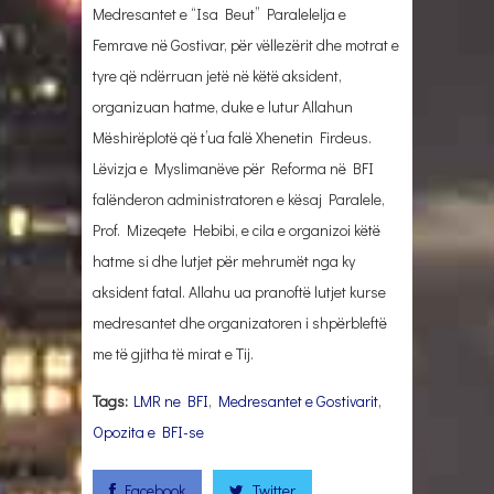
Medresantet e “Isa Beut” Paralelelja e
Femrave në Gostivar, për vëllezërit dhe motrat e
tyre që ndërruan jetë në këtë aksident,
organizuan hatme, duke e lutur Allahun
Mëshirëplotë që t’ua falë Xhenetin Firdeus.
Lëvizja e Myslimanëve për Reforma në BFI
falënderon administratoren e kësaj Paralele,
Prof. Mizeqete Hebibi, e cila e organizoi këtë
hatme si dhe lutjet për mehrumët nga ky
aksident fatal. Allahu ua pranoftë lutjet kurse
medresantet dhe organizatoren i shpërbleftë
me të gjitha të mirat e Tij.
Tags:
LMR ne BFI
,
Medresantet e Gostivarit
,
Opozita e BFI-se
Facebook
Twitter