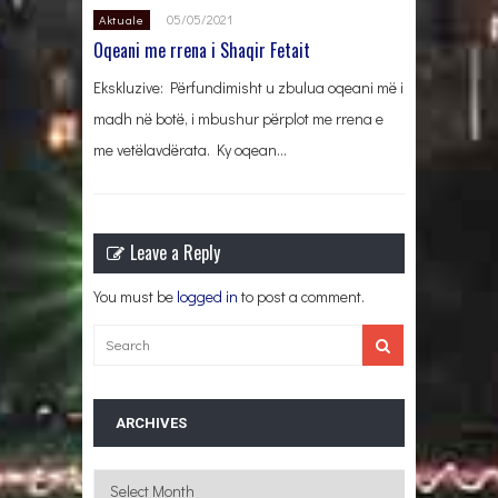
05/05/2021
Aktuale
Oqeani me rrena i Shaqir Fetait
Ekskluzive: Përfundimisht u zbulua oqeani më i
madh në botë, i mbushur përplot me rrena e
me vetëlavdërata. Ky oqean…
Leave a Reply
You must be
logged in
to post a comment.
ARCHIVES
Archives