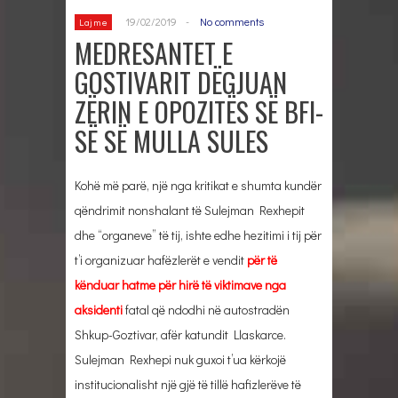
19/02/2019
-
No comments
Lajme
MEDRESANTET E
GOSTIVARIT DËGJUAN
ZËRIN E OPOZITËS SË BFI-
SË SË MULLA SULES
Kohë më parë, një nga kritikat e shumta kundër
qëndrimit nonshalant të Sulejman Rexhepit
dhe “organeve” të tij, ishte edhe hezitimi i tij për
t’i organizuar hafëzlerët e vendit
për të
kënduar hatme për hirë të viktimave nga
aksidenti
fatal që ndodhi në autostradën
Shkup-Goztivar, afër katundit Llaskarce.
Sulejman Rexhepi nuk guxoi t’ua kërkojë
institucionalisht një gjë të tillë hafizlerëve të