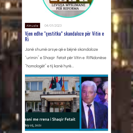
04/01/2023
Aktuale
Vjen edhe “çestitka” skandaloze për Vitin e
Ri
Janë shumë arsye që e bëjnë skandaloze
“urimin” e Shaqir Fetait për Vitin e Ri!Ndonëse
“homologët” e tij kanë hyrë…