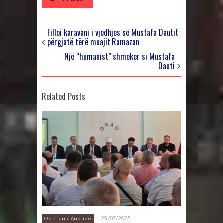
Filloi karavani i vjedhjes së Mustafa Dautit
përgjatë tërë muajit Ramazan
Një “humanist” shmeker si Mustafa
Dauti
Related Posts
29/07/2025
Opinion / Analizë