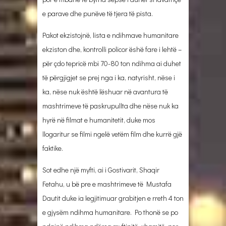
e parave dhe punëve të tjera të pista.
Pakot ekzistojnë, lista e ndihmave humanitare
ekziston dhe, kontrolli policor ëshë fare i lehtë –
për çdo tepricë mbi 70-80 ton ndihma ai duhet
të përgjigjet se prej nga i ka, natyrisht, nëse i
ka, nëse nuk është lëshuar në avantura të
mashtrimeve të paskrupullta dhe nëse nuk ka
hyrë në filmat e humanitetit, duke mos
llogaritur se filmi ngelë vetëm film dhe kurrë gjë
faktike.
Sot edhe një myfti, ai i Gostivarit, Shaqir
Fetahu, u bë pre e mashtrimeve të Mustafa
Dautit duke ia legjitimuar grabitjen e rreth 4 ton
e gjysëm ndihma humanitare. Po thonë se po