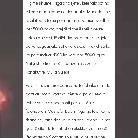
Hiç më shumë. Nga ana tjetër, këtë fakt sot na
e konfrimuan edhe në doganat e Maqedonisë,
të cilët vërtetojnë për numrin e kamionëve dhe
për 5000 pakot, prej të cilave është nxjerrë
kafeja dhe çaji, të cilët i ka pranuar firmë tjetër
që ka paguar akcizat dhe, askush nuk di se ku
ka përfunduar 1000 kg kafe dhe 5000 kg çaj!
Natyrsht, drejt e në magazen e zezë të
Konakut të Mulla Sulës!
Po ashtu, u interesuam edhe te fabrika e ujit të
gazuar Kozhuvçanka, për të kuptuar se cila
është sasia e donacionit për të cilën e
falënderon Mustafa Dauti. Nga kjo fabrikë na
thanë se, kanë donuar disa sasi litrash ujë me
gaz të cilat do të shtrohen ekskluzivisht nëpër
iftaret që do t’i organizojë Mulla Sula si dhe