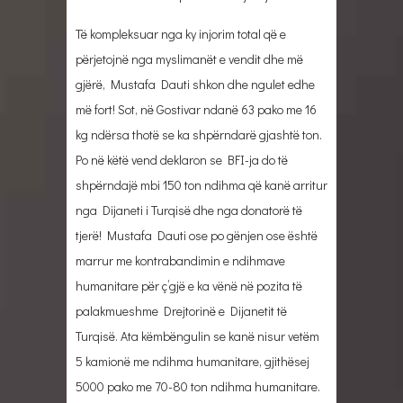
Të kompleksuar nga ky injorim total që e
përjetojnë nga myslimanët e vendit dhe më
gjërë, Mustafa Dauti shkon dhe ngulet edhe
më fort! Sot, në Gostivar ndanë 63 pako me 16
kg ndërsa thotë se ka shpërndarë gjashtë ton.
Po në këtë vend deklaron se BFI-ja do të
shpërndajë mbi 150 ton ndihma që kanë arritur
nga Dijaneti i Turqisë dhe nga donatorë të
tjerë! Mustafa Dauti ose po gënjen ose është
marrur me kontrabandimin e ndihmave
humanitare për ç’gjë e ka vënë në pozita të
palakmueshme Drejtorinë e Dijanetit të
Turqisë. Ata këmbëngulin se kanë nisur vetëm
5 kamionë me ndihma humanitare, gjithësej
5000 pako me 70-80 ton ndihma humanitare.