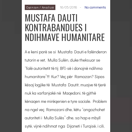
16/05/2018
-
No comments
Opinion / Analizë
MUSTAFA DAUTI
KONTRABANDUES I
NDIHMAVE HUMANITARE
A e keni parë se si Mustafa Dauti e falënderon
tutorin e vet, Mulla Sulën, duke theksuar se
“falë autoritetit të tij BFI-së i donojnë ndihma
humanitare”!!! Kur? Veç për Ramazan? Sipas
kësaj logjike të Mustafa Dautit, muajve të tjerë
nuk ka varfanjakë në Maqedoni, të gjithë
kënaqen me mirëqenien e tyre sociale. Problem
na ngel veç Ramazani dhe, këtu “angazhohet
autoriteti i Mulla Sulës” dhe, sa hap e mbyll
sytë, vijnë ndihmat nga Dijaneti i Turqisë, i cili,