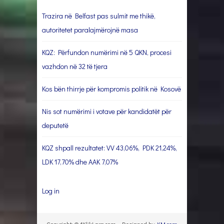
Trazira në Belfast pas sulmit me thikë,
autoritetet paralajmërojnë masa
KQZ: Përfundon numërimi në 5 QKN, procesi
vazhdon në 32 të tjera
Kos bën thirrje për kompromis politik në Kosovë
Nis sot numërimi i votave për kandidatët për
deputetë
KQZ shpall rezultatet: VV 43,06%, PDK 21,24%,
LDK 17,70% dhe AAK 7,07%
Log in
Copyright: © 1KlikLarg.com - Designed by
KM.com