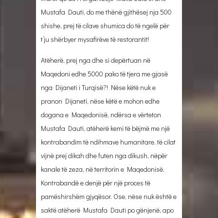
Mustafa Dauti, do me thënë gjithësej nja 500
shishe, prej të cilave shumica do të ngelë për
t’ju shërbyer mysafirëve të restorantit!
Atëherë, prej nga dhe si depërtuan në
Maqedoni edhe 5000 pako të tjera me gjasë
nga Dijaneti i Turqisë?! Nëse këtë nuk e
pranon Dijaneti, nëse këtë e mohon edhe
dogana e Maqedonisë, ndërsa e vërteton
Mustafa Dauti, atëherë kemi të bëjmë me një
kontrabandim të ndihmave humanitare, të cilat
vijnë prej dikah dhe futen nga dikush, nëpër
kanale të zeza, në territorin e Maqedonisë.
Kontrabandë e denjë për një proces të
pamëshirshëm gjyqësor. Ose, nëse nuk është e
saktë atëherë Mustafa Dauti po gënjenë, apo