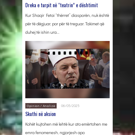
Dreka e turpit në “teatrin” e dështimit
Kur Shaqir Fetai “thërret” diasporën, nuk është
për të dëgjuar, por për të treguar. Takimet që
duhej të ishin ura…
06/05/2025
Opinion / Analizë
Skuthi në aksion
Kohët kujtohen më lehtë kur ato emërtohen me
emra fenomenesh, ngjarjesh apo