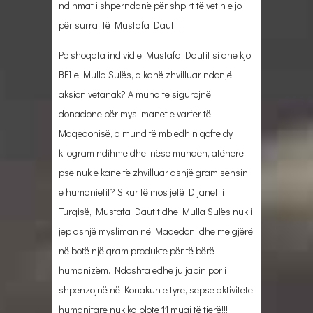
ndihmat i shpërndanë për shpirt të vetin e jo
për surrat të Mustafa Dautit!
Po shoqata individ e Mustafa Dautit si dhe kjo
BFI e Mulla Sulës, a kanë zhvilluar ndonjë
aksion vetanak? A mund të sigurojnë
donacione për myslimanët e varfër të
Maqedonisë, a mund të mbledhin qoftë dy
kilogram ndihmë dhe, nëse munden, atëherë
pse nuk e kanë të zhvilluar asnjë gram sensin
e humanietit? Sikur të mos jetë Dijaneti i
Turqisë, Mustafa Dautit dhe Mulla Sulës nuk i
jep asnjë mysliman në Maqedoni dhe më gjërë
në botë një gram produkte për të bërë
humanizëm. Ndoshta edhe ju japin por i
shpenzojnë në Konakun e tyre, sepse aktivitete
humanitare nuk ka plote 11 muaj të tjerë!!!