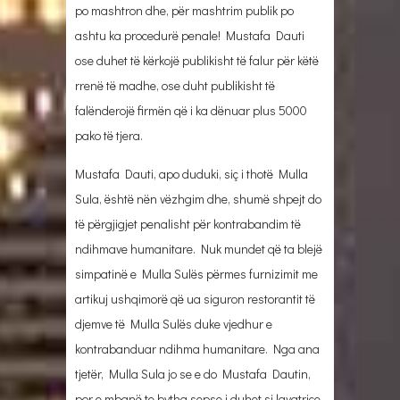
po mashtron dhe, për mashtrim publik po
ashtu ka procedurë penale! Mustafa Dauti
ose duhet të kërkojë publikisht të falur për këtë
rrenë të madhe, ose duht publikisht të
falënderojë firmën që i ka dënuar plus 5000
pako të tjera.
Mustafa Dauti, apo duduki, siç i thotë Mulla
Sula, është nën vëzhgim dhe, shumë shpejt do
të përgjigjet penalisht për kontrabandim të
ndihmave humanitare. Nuk mundet që ta blejë
simpatinë e Mulla Sulës përmes furnizimit me
artikuj ushqimorë që ua siguron restorantit të
djemve të Mulla Sulës duke vjedhur e
kontrabanduar ndihma humanitare. Nga ana
tjetër, Mulla Sula jo se e do Mustafa Dautin,
por e mbanë te bytha sepse i duhet si lavatriçe