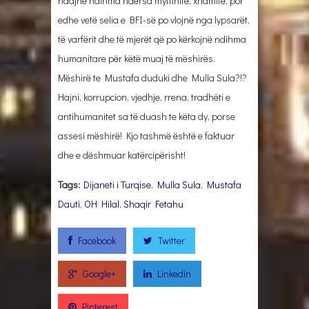
ndajnë ndihma ndërsa myftinitë, xhamitë, por
edhe vetë selia e BFI-së po vlojnë nga lypsarët,
të varfërit dhe të mjerët që po kërkojnë ndihma
humanitare për këtë muaj të mëshirës.
Mëshirë te Mustafa duduki dhe Mulla Sula?!?
Hajni, korrupcion, vjedhje, rrena, tradhëti e
antihumanitet sa të duash te këta dy, porse
assesi mëshirë! Kjo tashmë është e faktuar
dhe e dëshmuar katërcipërisht!
Tags:
Dijaneti i Turqise
,
Mulla Sula
,
Mustafa
Dauti
,
OH Hilal
,
Shaqir Fetahu
Facebook
Twitter
Google+
Linkedin
Pinterest