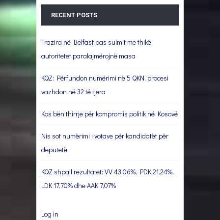
RECENT POSTS
Trazira në Belfast pas sulmit me thikë,
autoritetet paralajmërojnë masa
KQZ: Përfundon numërimi në 5 QKN, procesi
vazhdon në 32 të tjera
Kos bën thirrje për kompromis politik në Kosovë
Nis sot numërimi i votave për kandidatët për
deputetë
KQZ shpall rezultatet: VV 43,06%, PDK 21,24%,
LDK 17,70% dhe AAK 7,07%
Log in