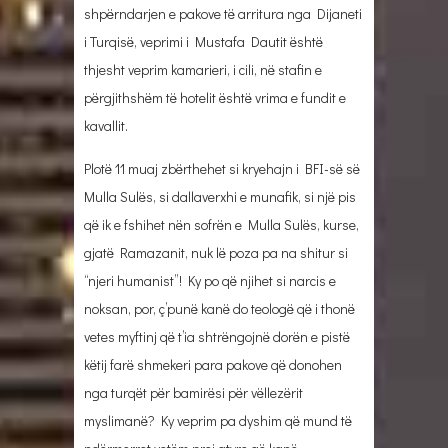
shpërndarjen e pakove të arritura nga Dijaneti
i Turqisë, veprimi i Mustafa Dautit është
thjesht veprim kamarieri, i cili, në stafin e
përgjithshëm të hotelit është vrima e fundit e
kavallit.
Plotë 11 muaj zbërthehet si kryehajn i BFI-së së
Mulla Sulës, si dallaverxhi e munafik, si një pis
që ik e fshihet nën sofrën e Mulla Sulës, kurse,
gjatë Ramazanit, nuk lë poza pa na shitur si
“njeri humanist”! Ky po që njihet si narcis e
noksan, por, ç’punë kanë do teologë që i thonë
vetes myftinj që t’ia shtrëngojnë dorën e pistë
këtij farë shmekeri para pakove që donohen
nga turqët për bamirësi për vëllezërit
myslimanë? Ky veprim pa dyshim që mund të