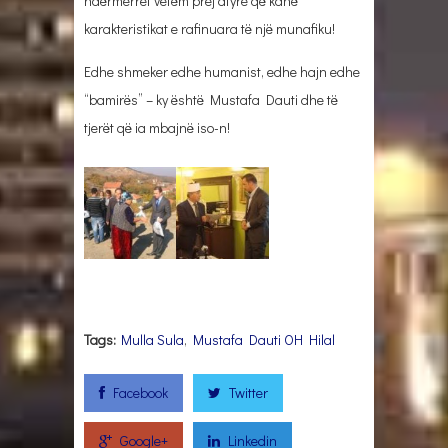
ndërmerret vetëm prej atyre që kanë
karakteristikat e rafinuara të një munafiku!
Edhe shmeker edhe humanist, edhe hajn edhe
“bamirës” – ky është Mustafa Dauti dhe të
tjerët që ia mbajnë iso-n!
Tags:
Mulla Sula
,
Mustafa Dauti OH Hilal
Facebook
Twitter
Google+
Linkedin