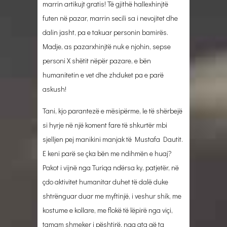
marrin artikujt gratis! Të gjithë hallexhinjtë
futen në pazar, marrin secili sa i nevojitet dhe
dalin jasht, pa e takuar personin bamirës.
Madje, as pazarxhinjtë nuk e njohin, sepse
personi X shëtit nëpër pazare, e bën
humanitetin e vet dhe zhduket pa e parë
askush!
Tani, kjo parantezë e mësipërme, le të shërbejë
si hyrje në një koment fare të shkurtër mbi
sjelljen pej manikini manjak të Mustafa Dautit.
E keni parë se çka bën me ndihmën e huaj?
Pakot i vijnë nga Turiqa ndërsa ky, patjetër, në
çdo aktivitet humanitar duhet të dalë duke
shtrënguar duar me myftinjë, i veshur shik, me
kostume e kollare, me flokë të lëpirë nga viçi,
tamam shmeker i pështirë, nga ata që ta