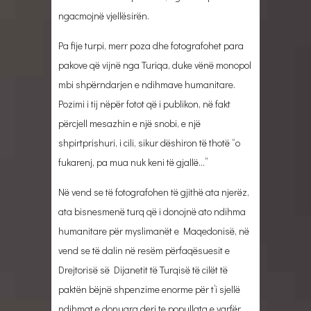
ngacmojnë vjellësirën.
Pa fije turpi, merr poza dhe fotografohet para
pakove që vijnë nga Turiqa, duke vënë monopol
mbi shpërndarjen e ndihmave humanitare.
Pozimi i tij nëpër fotot që i publikon, në fakt
përcjell mesazhin e një snobi, e një
shpirtprishuri, i cili, sikur dëshiron të thotë “o
fukarenj, pa mua nuk keni të gjallë…”
Në vend se të fotografohen të gjithë ata njerëz,
ata bisnesmenë turq që i donojnë ato ndihma
humanitare për myslimanët e Maqedonisë, në
vend se të dalin në resëm përfaqësuesit e
Drejtorisë së Dijanetit të Turqisë të cilët të
paktën bëjnë shpenzime enorme për t’i sjellë
ndihmat e donuara deri te popullata e varfër