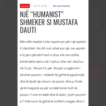
18/05/2018
-
No comments
Lajme
NJË “HUMANIST”
SHMEKER SI MUSTAFA
DAUTI
Këto ditë mediat turke raportuan për një qytetar
X, identiteti i të cilit nuk njihet por që, me veprën
e tij që e përsërit tash e disa vite me radhë,
është bërë njeriu më i njohur dhe më i dashur
në Turqi. Personi X, për Muajin e agjërimit i
afrohet pazarit, i mbledh të gjithë tezgaxhinjtë
dhe të tjerët që shesin në pazar, dhe ju thotë
që të tregojnë se për sa lekë kanë mall në
pazar, t’i marrin lekët dhe të dalin jasht pazarit
e t’i thërrasin të gjithë të varfërit e lagjes dhe t’i