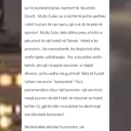
Le t’ia konkretizojmë, mentorit të Mustafa
Dautit, Mulla Sulës se si është të jeshë vjedhës
i aktit human të nje njeriu që nuk do të jetë në
opinion! Mulla Sula, këto ditë e preu shiritin e
përurimit të një hoteli në Tetovë. Hoteli e ka
pronarin, i ka menaxherët, ka drejtorinë dhe
stafin tjetër udhëheqës. Por, e ka edhe stafin
teknik, ata që i kryejnë servimet, si nëpër
dhoma, ashtu edhe në guzhinë! Këta të fundit
njihen me emrin “kamarierë”! Tani,
paramendoni sikur një kamarier, një servisist,
meqë punon në atë hotel, të mburret se hoteli
është i tij, gjë të cilën mundohet ta dëshmojë
me aktivitete kamarieri!
Në tërë këtë aktivitet humanitar, në