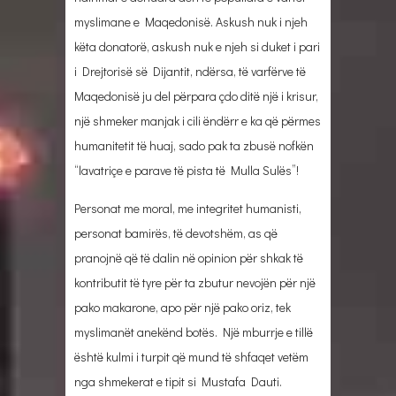
myslimane e Maqedonisë. Askush nuk i njeh
këta donatorë, askush nuk e njeh si duket i pari
i Drejtorisë së Dijantit, ndërsa, të varfërve të
Maqedonisë ju del përpara çdo ditë një i krisur,
një shmeker manjak i cili ëndërr e ka që përmes
humanitetit të huaj, sado pak ta zbusë nofkën
“lavatriçe e parave të pista të Mulla Sulës”!
Personat me moral, me integritet humanisti,
personat bamirës, të devotshëm, as që
pranojnë që të dalin në opinion për shkak të
kontributit të tyre për ta zbutur nevojën për një
pako makarone, apo për një pako oriz, tek
myslimanët anekënd botës. Një mburrje e tillë
është kulmi i turpit që mund të shfaqet vetëm
nga shmekerat e tipit si Mustafa Dauti.