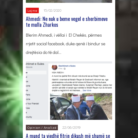
15/02/2020
Lajme
Ahmedi: Ne nuk u beme vegel e sherbimeve
te mulla Zharkos
Blerim Ahmedi, i vëllai i El Chekës, përmes
rrjetit social facebook, duke qenë i bindur se
drejtësia do të dal…
22/06/2019
Opinion / Analizë
A mund ta vjedhë fitrin dikush më shumë se