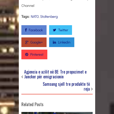
Channel
Tags:
NATO
,
Stoltenberg
Facebook
Twitter
Google+
Linkedin
Pinterest
Agjencia e azilit në BE: Tre propozimet e
Juncker për emigracionin
Samsung sjell tre produkte të
reja
Related Posts