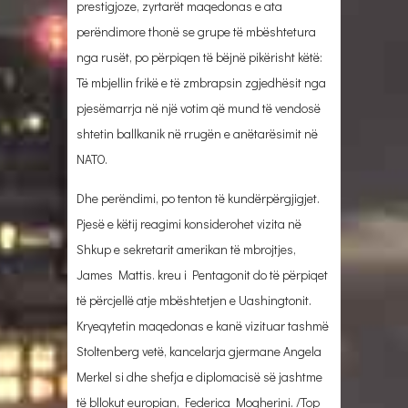
prestigjoze, zyrtarët maqedonas e ata
perëndimore thonë se grupe të mbështetura
nga rusët, po përpiqen të bëjnë pikërisht këtë:
Të mbjellin frikë e të zmbrapsin zgjedhësit nga
pjesëmarrja në një votim që mund të vendosë
shtetin ballkanik në rrugën e anëtarësimit në
NATO.
Dhe perëndimi, po tenton të kundërpërgjigjet.
Pjesë e këtij reagimi konsiderohet vizita në
Shkup e sekretarit amerikan të mbrojtjes,
James Mattis. kreu i Pentagonit do të përpiqet
të përcjellë atje mbështetjen e Uashingtonit.
Kryeqytetin maqedonas e kanë vizituar tashmë
Stoltenberg vetë, kancelarja gjermane Angela
Merkel si dhe shefja e diplomacisë së jashtme
të bllokut europian, Federica Mogherini. /Top