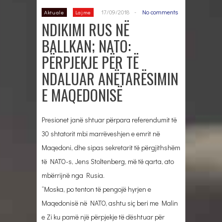
17/09/2018
-
No comments
Aktuale
Lajme
NDIKIMI RUS NË
BALLKAN; NATO:
PËRPJEKJE PËR TË
NDALUAR ANËTARËSIMIN
E MAQEDONISË
Presionet janë shtuar përpara referendumit të
30 shtatorit mbi marrëveshjen e emrit në
Maqedoni, dhe sipas sekretarit të përgjithshëm
të NATO-s, Jens Stoltenberg, më të qarta, ato
mbërrijnë nga Rusia.
“Moska, po tenton të pengojë hyrjen e
Maqedonisë në NATO, ashtu siç beri me Malin
e Zi ku pamë një përpjekje të dështuar për