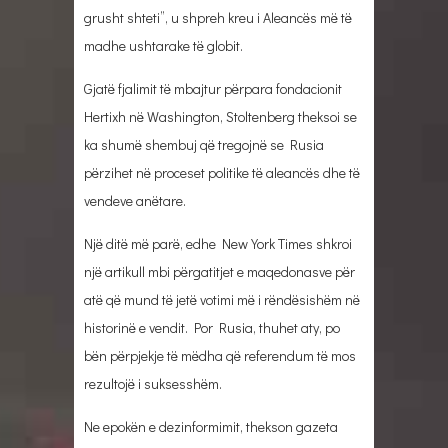
grusht shteti”, u shpreh kreu i Aleancës më të
madhe ushtarake të globit.
Gjatë fjalimit të mbajtur përpara fondacionit
Hertixh në Washington, Stoltenberg theksoi se
ka shumë shembuj që tregojnë se Rusia
përzihet në proceset politike të aleancës dhe të
vendeve anëtare.
Një ditë më parë, edhe New York Times shkroi
një artikull mbi përgatitjet e maqedonasve për
atë që mund të jetë votimi më i rëndësishëm në
historinë e vendit. Por Rusia, thuhet aty, po
bën përpjekje të mëdha që referendum të mos
rezultojë i suksesshëm.
Ne epokën e dezinformimit, thekson gazeta