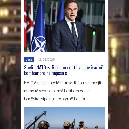
12/04/2025
Bota
Shefi i NATO-s: Rusia mund të vendosë armë
bërthamore në hapësirë
NATO është e shqetësuar se Rusia së shpejti
mund të vendosë armë bërthamore në
hapësirë, sipas një raporti të botuar…