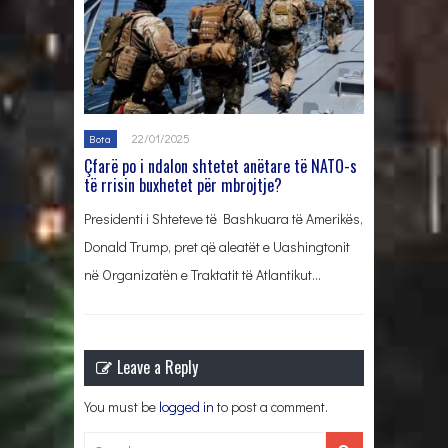
22/01/2025
Bota
Çfarë po i ndalon shtetet anëtare të NATO-s
të rrisin buxhetet për mbrojtje?
Presidenti i Shteteve të Bashkuara të Amerikës,
Donald Trump, pret që aleatët e Uashingtonit
në Organizatën e Traktatit të Atlantikut…
Leave a Reply
You must be
logged in
to post a comment.